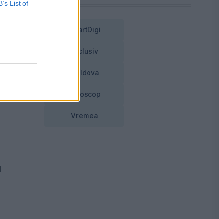
B’s List of
t
SmartDigi
Exclusiv
Moldova
Joe
Horoscop
Vremea
u