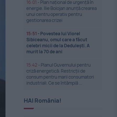
16:01
-
Plan național de urgență în
energie. Ilie Bolojan anunță crearea
unui centru operativ pentru
gestionarea crizei
15:51
-
Povestea lui Viorel
Sibiceanu, omul care a făcut
celebri micii de la Dedulești. A
murit la 70 de ani
15:42
-
Planul Guvernului pentru
criză energetică: Restricții de
consum pentru marii consumatori
industriali. Ce se întâmplă ...
HAI România!