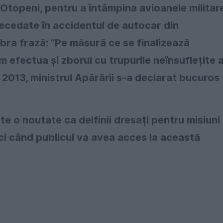
a Otopeni, pentru a întâmpina avioanele militar
decedate în accidentul de autocar din
ebra frază: “Pe măsură ce se finalizează
 efectua și zborul cu trupurile neînsuflețite a
e 2013, ministrul Apărării s-a declarat bucuros
te o noutate ca delfinii dresați pentru misiuni
nci când publicul va avea acces la această