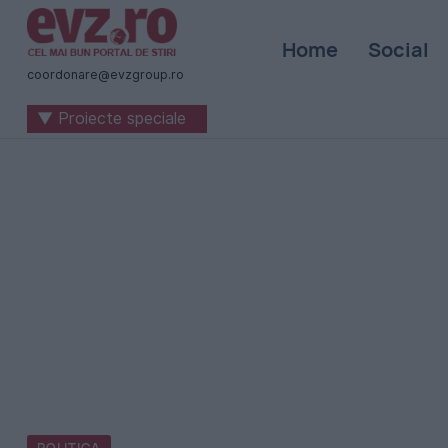
Știri
Home
Social
naționale
coordonare@evzgroup.ro
și
▼ Proiecte speciale
internaționale
|
România
-
Evenimentul
Zilei