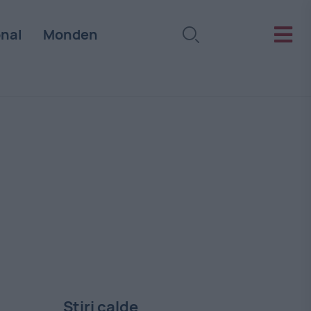
onal
Monden
Stiri calde