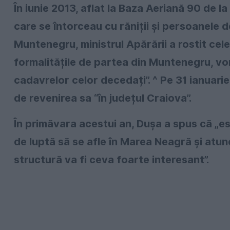
În iunie 2013, aflat la Baza Aeriană 90 de l
care se întorceau cu răniții și persoanele 
Muntenegru, ministrul Apărării a rostit cel
formalitățile de partea din Muntenegru, vom
cadavrelor celor decedați”. ^ Pe 31 ianuari
de revenirea sa “în județul Craiova”.
În primăvara acestui an, Dușa a spus că „es
de luptă să se afle în Marea Neagră și atu
structură va fi ceva foarte interesant”.