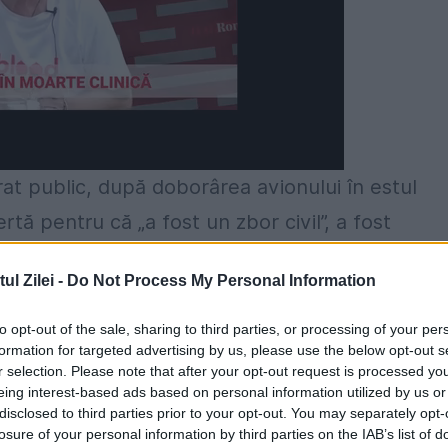
rat public, după doborârea avionului în estul
rtă pentru că „a fost un zbor civil”, a fost
nesc. El a vizitat, la Răstolița, casele alegori
l Zilei -
Do Not Process My Personal Information
tivalului Văii Mureșului. „Când intri într-o casă
, te reîntorci la obârșie și-ți aduci aminte că
to opt-out of the sale, sharing to third parties, or processing of your per
formation for targeted advertising by us, please use the below opt-out s
 a declarat ministrul.
r selection. Please note that after your opt-out request is processed y
eing interest-based ads based on personal information utilized by us or
ăcut celebru
disclosed to third parties prior to your opt-out. You may separately opt-
losure of your personal information by third parties on the IAB’s list of