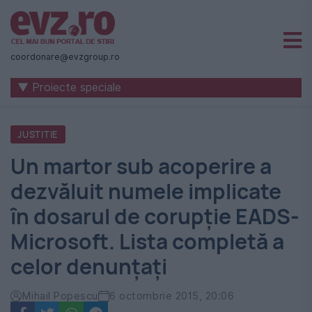
Știri
naționale
coordonare@evzgroup.ro
și
▼ Proiecte speciale
internaționale
|
JUSTITIE
România
Un martor sub acoperire a
-
dezvăluit numele implicate
Evenimentul
în dosarul de corupție EADS-
Zilei
Microsoft. Lista completă a
celor denunțați
Mihail Popescu
6 octombrie 2015, 20:06