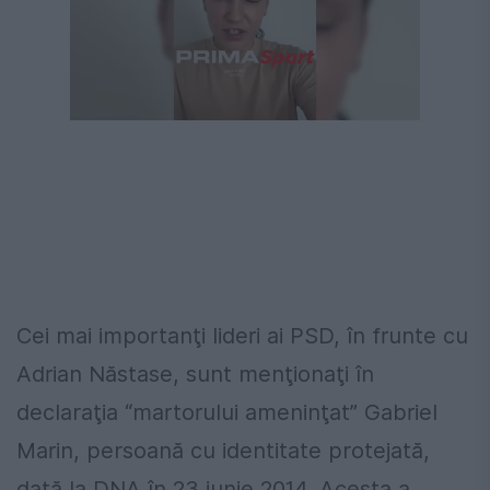
Cei
mai
importanţi
lideri
ai
PSD,
în
frunte cu
Adrian
Năstase
,
sunt
menţionaţi
în
declaraţia
“martorului
ameninţat
” Gabriel
Marin
,
persoană
cu identitate
protejată
,
dată
la
DNA
în
23 iunie 2014.
Acesta
a