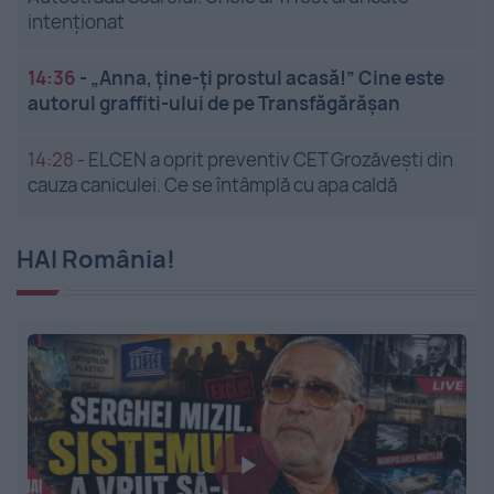
intenționat
14:36
-
„Anna, ține-ți prostul acasă!” Cine este
autorul graffiti-ului de pe Transfăgărășan
14:28
-
ELCEN a oprit preventiv CET Grozăveşti din
cauza caniculei. Ce se întâmplă cu apa caldă
HAI România!