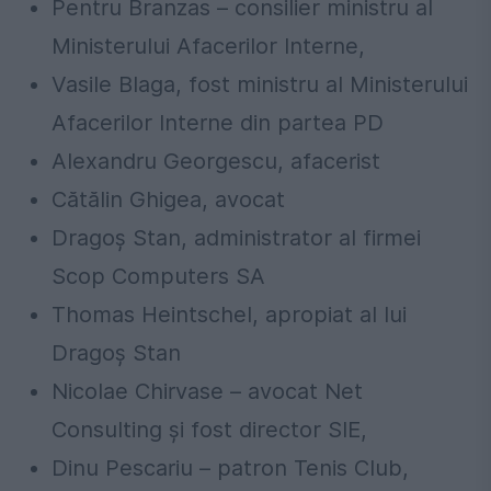
Pentru Branzas – consilier ministru
al
Ministerului Afacerilor I
nterne,
Vasile
Blaga
, fost ministru al Ministerului
Afacerilor Interne din partea PD
Alexandru Georgescu, afacerist
Cătălin
Ghigea, avocat
Dragoş
Stan
, administrator al firmei
Scop Computers SA
Thomas Heintschel, apropiat al lui
Dragoș Stan
Nicolae Chirvase – avocat
Net
Consulting
şi
fost director
SIE
,
Dinu Pescariu – patron Tenis Club,