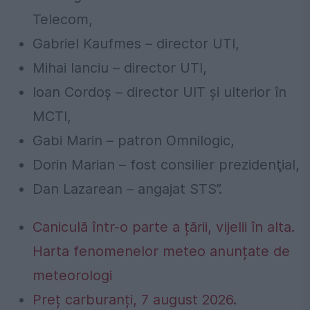
Telecom,
Gabriel Kaufmes – director UTI,
Mihai Ianciu – director UTI,
Ioan
Cordoş
– director UIT
şi
ulterior
în
MCTI,
Gabi
Marin
– patron Omnilogic,
Dorin Marian – fost consilier
prezidenţial
,
Dan
Lazarean – angajat STS”.
Caniculă într-o parte a țării, vijelii în alta.
Harta fenomenelor meteo anunțate de
meteorologi
Preț carburanți, 7 august 2026.