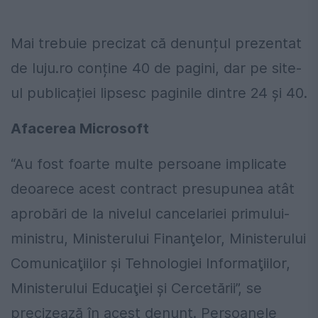
Mai trebuie precizat că denunțul prezentat
de luju.ro conține 40 de pagini, dar pe site-
ul publicației lipsesc paginile dintre 24 și 40.
Afacerea Microsoft
“Au fost foarte
multe
persoane implicate
deoarece acest contract presupunea
atât
aprobări
de
la
nivelul cancelariei primului-
ministru, Ministerului
Finanţelor
, Ministerului
Comunicaţiilor
şi
Tehnologiei
Informaţiilor
,
Ministerului
Educaţiei
şi
Cercetării
”, se
precizează în acest denunț. Persoanele