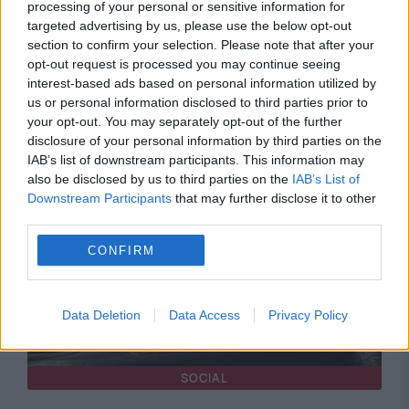
processing of your personal or sensitive information for
INTERNATIONAL
targeted advertising by us, please use the below opt-out
section to confirm your selection. Please note that after your
România cere măsuri urgente din partea UE în
opt-out request is processed you may continue seeing
interest-based ads based on personal information utilized by
criza migrației de la Ceuta: Cătălin Predoiu
us or personal information disclosed to third parties prior to
solicită mobilizarea Frontex și parteneriate
your opt-out. You may separately opt-out of the further
disclosure of your personal information by third parties on the
solide cu Africa de Nord
IAB’s list of downstream participants. This information may
also be disclosed by us to third parties on the
IAB’s List of
Downstream Participants
that may further disclose it to other
third parties.
CONFIRM
Data Deletion
Data Access
Privacy Policy
SOCIAL