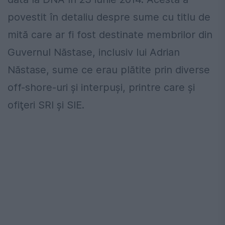
povestit
în
detaliu despre sume cu titlu de
mită
care
ar
fi
fost destinate membrilor
din
Guvernul
Năstase
,
inclusiv
lui Adrian
Năstase
, sume ce erau
plătite
prin
diverse
off-shore-
uri
şi
interpuşi
, printre
care
şi
ofiţeri
SRI
şi
SIE
.