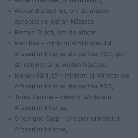
Alexandru Bittner, om de afaceri
apropiat de Adrian Năstase
Remus
Truică
, om de afaceri
Ioan Rus – ministru al
Ministerului
Afacerilor I
nterne din partea PSD, șef
de cabinet al lui Adrian Năstase
Marian
Săniuţă
– ministru al
Ministerului
Afacerilor I
nterne din partea PSD,
Toma Zaharia – chestor
Ministerul
Afacerilor I
nterne,
Gheorghe Carp – chestor
Ministerul
Afacerilor I
nterne,