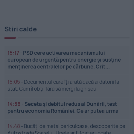
Stiri calde
15:17
-
PSD cere activarea mecanismului
european de urgență pentru energie și susține
menținerea centralelor pe cărbune. Crit...
15:05
-
Documentul care îți arată dacă ai datorii la
stat. Cum îl obții fără să mergi la ghișeu
14:56
-
Seceta și debitul redus al Dunării, test
pentru economia României. Ce ar putea urma
14:48
-
Bucăți de metal periculoase, descoperite pe
Autostrada Soarelui. Unele ar fi fost aruncate