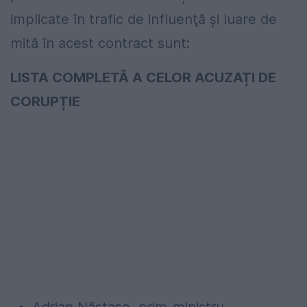
implicate
în
trafic de
influenţă
şi
luare de
mită
în
acest contract
sunt
:
LISTA COMPLETĂ A CELOR ACUZAȚI DE
CORUPȚIE
Adrian
Năstase
, prim-ministru,