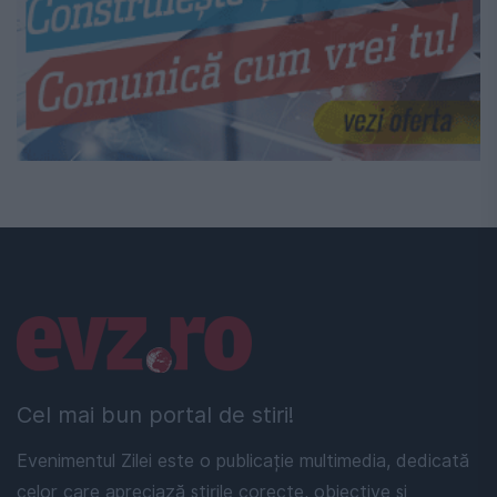
Linkuri utile
Cel mai bun portal de stiri!
Evenimentul Zilei este o publicație multimedia, dedicată
celor care apreciază știrile corecte, obiective și