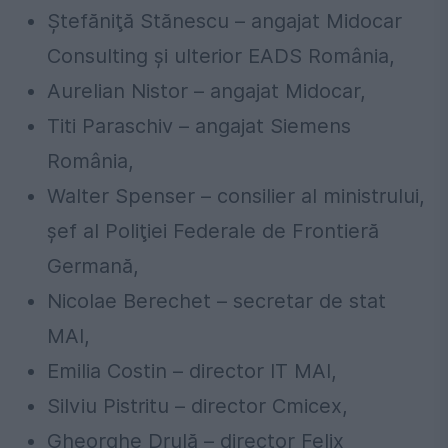
Ştefăniţă
Stănescu
– angajat Midocar
Consulting
şi
ulterior EADS
România
,
Aurelian Nistor – angajat Midocar,
Titi
Paraschiv – angajat Siemens
România
,
Walter Spenser – consilier
al
ministrului,
şef
al
Poliţiei
Federale de
Frontieră
Germană
,
Nicolae Berechet – secretar de
stat
MAI
,
Emilia Costin – director
IT
MAI
,
Silviu Pistritu – director Cmicex,
Gheorghe Drulă – director Felix