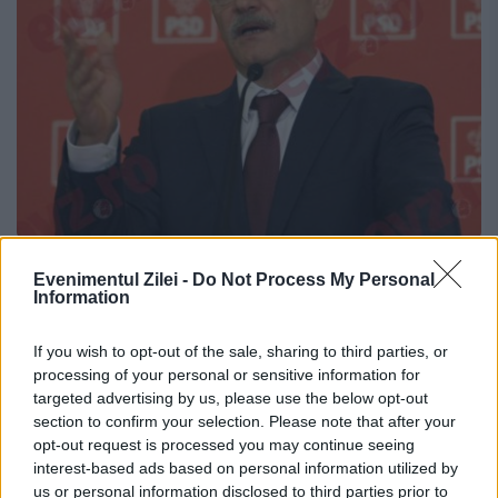
Unul dintre greii PSD a explicat de ce a
Evenimentul Zilei -
Do Not Process My Personal
Information
demisionat din PSD: ”Dragnea duce
partidul de gard”
If you wish to opt-out of the sale, sharing to third parties, or
processing of your personal or sensitive information for
14 SEPTEMBRIE 2018
targeted advertising by us, please use the below opt-out
Fost vicepremier într-un guvern PSD,
section to confirm your selection. Please note that after your
opt-out request is processed you may continue seeing
membru în mai multe Guverne, fost
interest-based ads based on personal information utilized by
us or personal information disclosed to third parties prior to