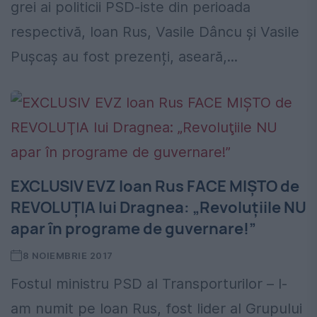
grei ai politicii PSD-iste din perioada
respectivă, Ioan Rus, Vasile Dâncu și Vasile
Pușcaș au fost prezenți, aseară,...
EXCLUSIV EVZ Ioan Rus FACE MIŞTO de
REVOLUŢIA lui Dragnea: „Revoluţiile NU
apar în programe de guvernare!”
8 NOIEMBRIE 2017
Fostul ministru PSD al Transporturilor – l-
am numit pe Ioan Rus, fost lider al Grupului