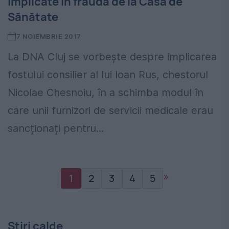
implicate în frauda de la Casa de
Sănătate
7 NOIEMBRIE 2017
La DNA Cluj se vorbește despre implicarea
fostului consilier al lui Ioan Rus, chestorul
Nicolae Chesnoiu, în a schimba modul în
care unii furnizori de servicii medicale erau
sancționați pentru...
»
1
2
3
4
5
Stiri calde