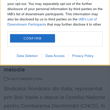
ministru de Interne și al Transporturilor, fost
your opt-out. You may separately opt-out of the further
vicepremier, Ioan Rus a explicat de ce și-a
disclosure of your personal information by third parties on the
IAB’s list of downstream participants. This information may
dat demisia din PSD,...
also be disclosed by us to third parties on the
IAB’s List of
Downstream Participants
that may further disclose it to other
third parties.
CONFIRM
Un greu al PSD a fost reclamat pentru
Data Deletion
Data Access
Privacy Policy
discriminare. Motivul? A ascultat o
melodie
4 SEPTEMBRIE 2018
Sindicatul Românilor din Italia, reprezentat
prin Bob Vasile a depus la Consiliul Național
pentru Combaterea Discriminării (CNCD), în