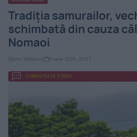
INTERNATIONAL
Tradiția samurailor, vec
schimbată din cauza căl
Nomaoi
Iuliu Vlădescu
9 iunie 2026, 23:57
COMENTEAZĂ ȘTIREA