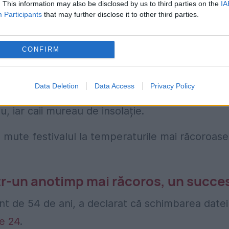
. This information may also be disclosed by us to third parties on the
IA
Participants
that may further disclose it to other third parties.
 din cauza căldurii
trena războinicii călare și arată la fel și un
CONFIRM
 armuri de samurai concurând în probe ecvestre.
Data Deletion
Data Access
Privacy Policy
erilor istovitoare din Japonia, care deveniseră at
au, iar caii mureau de insolație.
ă mute festivalul la temperaturile mai răcoroase
ntr-un anotimp mai răcoros, un succe
t de 54 de ani, a declarat că schimbarea datei 
e 24
.