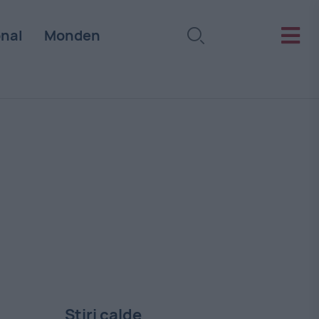
onal
Monden
Stiri calde