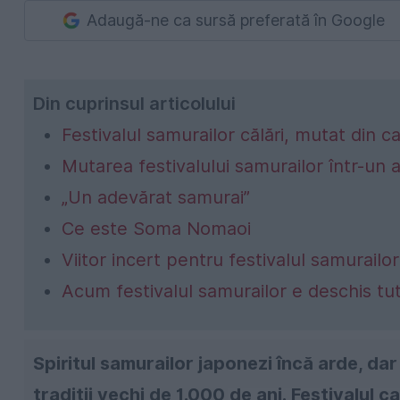
Adaugă-ne ca sursă preferată în Google
Din cuprinsul articolului
Festivalul samurailor călări, mutat din ca
Mutarea festivalului samurailor într-un
„Un adevărat samurai”
Ce este Soma Nomaoi
Viitor incert pentru festivalul samurailor
Acum festivalul samurailor e deschis tut
Spiritul samurailor japonezi încă arde, da
tradiții vechi de 1.000 de ani. Festivalul 