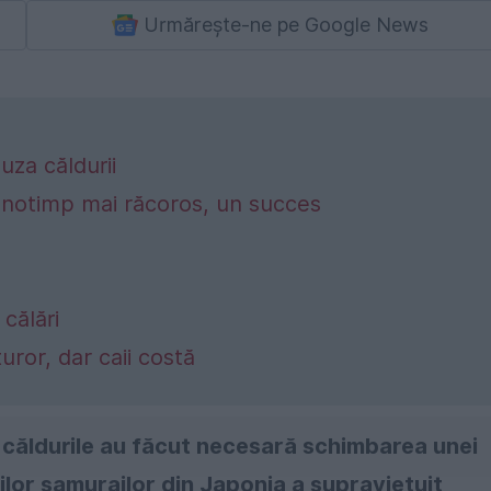
Urmărește-ne pe Google News
uza căldurii
 anotimp mai răcoros, un succes
 călări
uror, dar caii costă
r căldurile au făcut necesară schimbarea unei
cailor samurailor din Japonia a supraviețuit