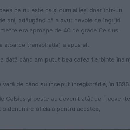
eea ce nu este ca și cum ai ieși doar într-un
de ani, adăugând că a avut nevoie de îngrijiri
mometre era aproape de 40 de grade Celsius.
 stoarce transpirația”, a spus el.
ima dată când am putut bea cafea fierbinte înain
 vară de când au început înregistrările, în 1898.
e Celsius și peste au devenit atât de frecvent
 o denumire oficială pentru acestea,