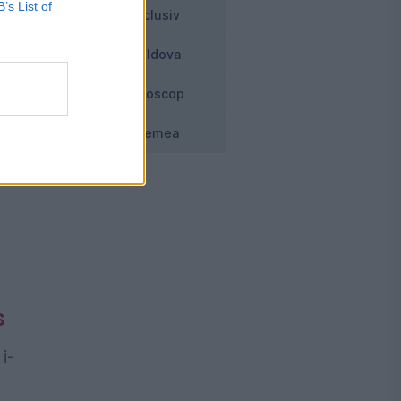
B’s List of
Exclusiv
Moldova
Horoscop
Vremea
ât
s
i-