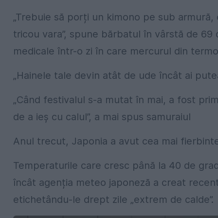
„Trebuie să porți un kimono pe sub armură, c
tricou vara”, spune bărbatul în vârstă de 69 
medicale într-o zi în care mercurul din ter
„Hainele tale devin atât de ude încât ai putea
„Când festivalul s-a mutat în mai, a fost pr
de a ieș cu calul”, a mai spus samuraiul
Anul trecut, Japonia a avut cea mai fierbinte
Temperaturile care cresc până la 40 de grad
încât agenția meteo japoneză a creat recent
etichetându-le drept zile „extrem de calde”.