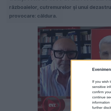
războaielor, cutremurelor și unui dezastr
provocare: căldura.
Evenimentu
If you wish 
sensitive in
confirm you
continue se
information 
further disc