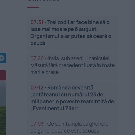
07:31
-
Trei zodii ar face bine să o
lase mai moale pe 6 august.
Organismul s-ar putea să ceară o
pauză
07:20
-
Italia, sub asediul caniculei.
Măsură fără precedent luată în toate
marile orașe
07:12
-
Românca devenită
„cetățeanul cu numărul 23 de
milioane”, o poveste reamintită de
„Evenimentul Zilei”
07:03
-
Ce se întâmplă cu ghenele
de gunoi după ce este scoasă