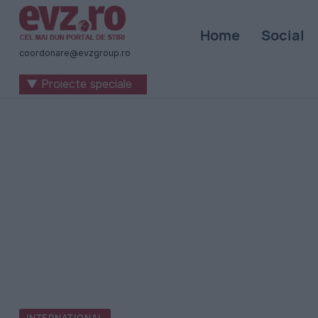
Știri
Home
Social
naționale
coordonare@evzgroup.ro
și
▼ Proiecte speciale
internaționale
|
România
-
Evenimentul
Zilei