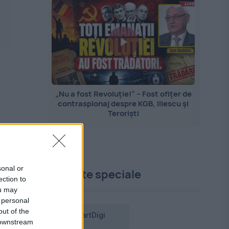
„Nu a fost Revoluție!” – Fost ofițer de
contraspionaj despre KGB, Iliescu și
Teroriști
sonal or
Proiecte speciale
ection to
ou may
 personal
out of the
SmartDigi
 downstream