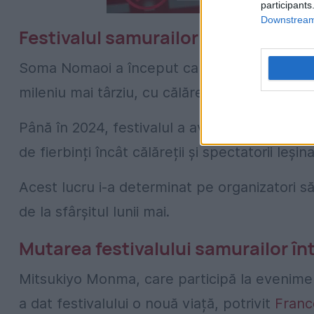
participants
Downstream 
Festivalul samurailor călări, mutat
Soma Nomaoi a început ca o modalitate de a an
mileniu mai târziu, cu călăreți îmbrăcați în
Până în 2024, festivalul a avut loc în toiul v
de fierbinți încât călăreții și spectatorii leșin
Acest lucru i-a determinat pe organizatori s
de la sfârșitul lunii mai.
Mutarea festivalului samurailor î
Mitsukiyo Monma, care participă la evenimen
a dat festivalului o nouă viață, potrivit
Franc