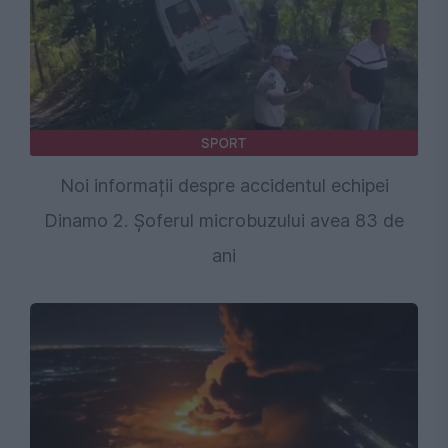
SPORT
Noi informații despre accidentul echipei
Dinamo 2. Șoferul microbuzului avea 83 de
ani