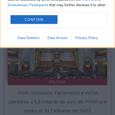
Primele decese provocate de ciclozporiază,
Downstream Participants
that may further disclose it to other
raportate în SUA. Focarul continuă să se
third parties.
extindă
CONFIRM
Data Deletion
Data Access
Privacy Policy
POLITICA
Sorin Grindeanu: Parlamentul a evitat
pierderea a 5,8 miliarde de euro din PNRR și a
deblocat 16,7 miliarde din SAFE