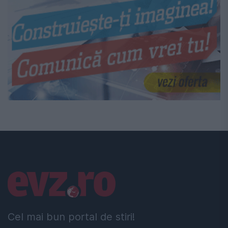
Linkuri utile
Cel mai bun portal de stiri!