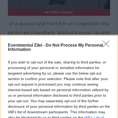
INTERNATIONAL
Și-a ascuns tatăl mort într-un congelator timp
de doi ani și jumătate. Motivul invocat i-a uimit
pe anchetatori
Evenimentul Zilei -
Do Not Process My Personal
Information
If you wish to opt-out of the sale, sharing to third parties, or
processing of your personal or sensitive information for
targeted advertising by us, please use the below opt-out
section to confirm your selection. Please note that after your
opt-out request is processed you may continue seeing
interest-based ads based on personal information utilized by
us or personal information disclosed to third parties prior to
your opt-out. You may separately opt-out of the further
disclosure of your personal information by third parties on the
INTERNATIONAL
IAB’s list of downstream participants. This information may
also be disclosed by us to third parties on the
IAB’s List of