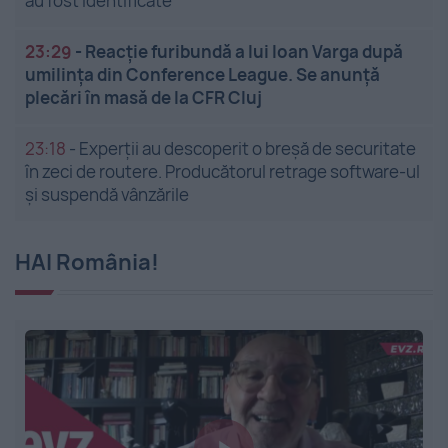
au fost identificate
23:29
-
Reacție furibundă a lui Ioan Varga după
umilința din Conference League. Se anunță
plecări în masă de la CFR Cluj
23:18
-
Experții au descoperit o breșă de securitate
în zeci de routere. Producătorul retrage software-ul
și suspendă vânzările
HAI România!