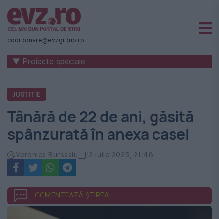
Știri
naționale
coordonare@evzgroup.ro
și
▼ Proiecte speciale
internaționale
|
JUSTITIE
România
Tânără de 22 de ani, găsită
-
spânzurată în anexa casei
Evenimentul
Zilei
Veronica Bursașiu
12 iulie 2025, 21:46
COMENTEAZĂ ȘTIREA