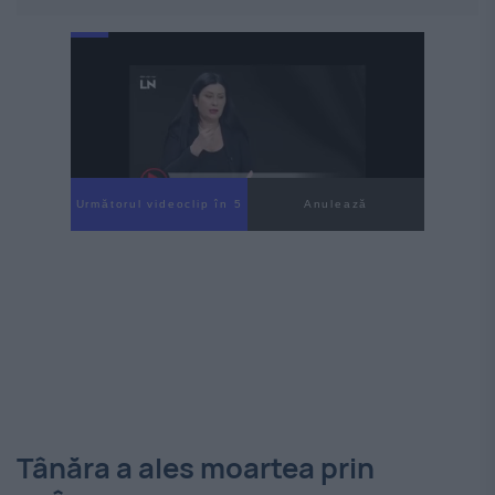
Următorul videoclip în 4
Anulează
Tânăra a ales moartea prin