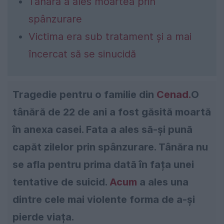
Tânăra a ales moartea prin
spânzurare
Victima era sub tratament și a mai
încercat să se sinucidă
Tragedie pentru o familie din
Cenad.
O
tânără de 22 de ani a fost găsită moartă
în anexa casei. Fata a ales să-și pună
capăt zilelor prin spânzurare. Tânăra nu
se afla pentru prima dată în fața unei
tentative de suicid.
Acum
a ales una
dintre cele mai violente forma de a-și
pierde viața.