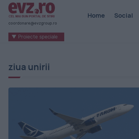
Știri
Home
Social
naționale
coordonare@evzgroup.ro
și
▼ Proiecte speciale
internaționale
|
România
ziua unirii
-
Evenimentul
Zilei