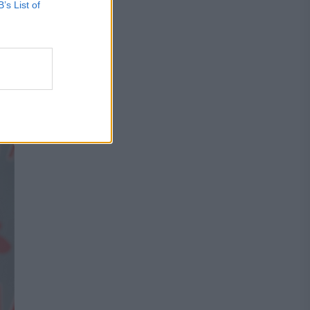
B’s List of
acu
...