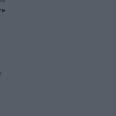
re
bat
i