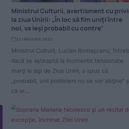
Ministrul Culturii, avertisment cu privi
la ziua Unirii: „În loc să fim uniţi între
noi, va ieşi probabil cu contre”
23 IANUARIE 2023
Ministrul Culturii, Lucian Romașcanu, între
dacă se așteaptă la momente tensionate
marţi la Iaşi de Ziua Unirii, a spus că
„probabil, unii politicieni nu se vor abţine” ş
că ar...