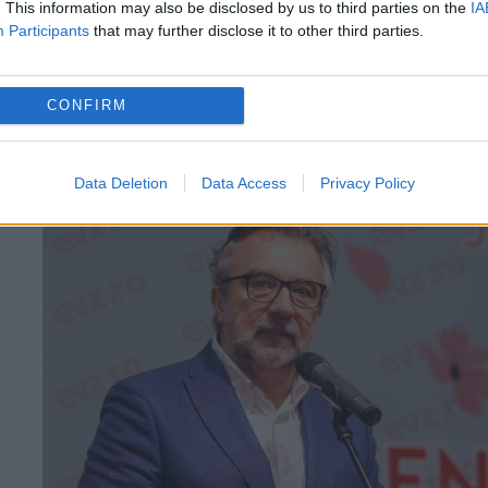
. This information may also be disclosed by us to third parties on the
IA
Prim-ministrul Nicolae Ciucă și Marcel Ciol
Participants
that may further disclose it to other third parties.
au mers împreună la evenimentele
organizate la Iași și Focșani cu ocazia
CONFIRM
sărbătoririi Zilei Principatelor Române. Doi
dintre liderii coaliției de guvernare vor vizita
Data Deletion
Data Access
Privacy Policy