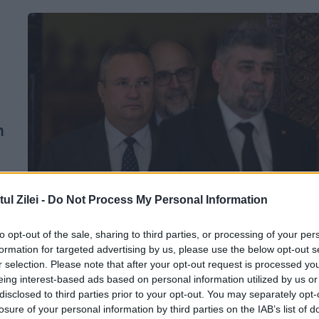
m
l Zilei -
Do Not Process My Personal Information
ă
Ciucă și Ciolacu, împreuă la
evenimentele organizate de Ziua Micii
to opt-out of the sale, sharing to third parties, or processing of your per
formation for targeted advertising by us, please use the below opt-out s
Uniri. Liderul PSD a fost huiduit de
r selection. Please note that after your opt-out request is processed y
oamenii adunați la manifestație
eing interest-based ads based on personal information utilized by us or
disclosed to third parties prior to your opt-out. You may separately opt-
24 IANUARIE 2023
losure of your personal information by third parties on the IAB’s list of