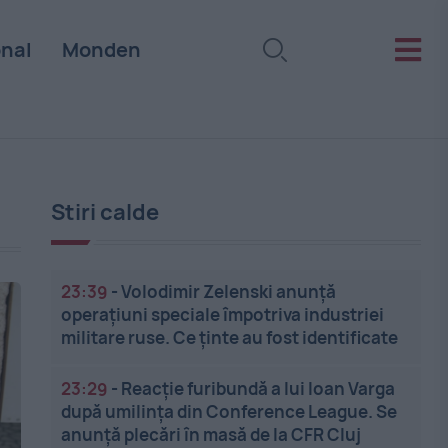
onal
Monden
Stiri calde
23:39
-
Volodimir Zelenski anunță
operațiuni speciale împotriva industriei
militare ruse. Ce ținte au fost identificate
23:29
-
Reacție furibundă a lui Ioan Varga
după umilința din Conference League. Se
anunță plecări în masă de la CFR Cluj