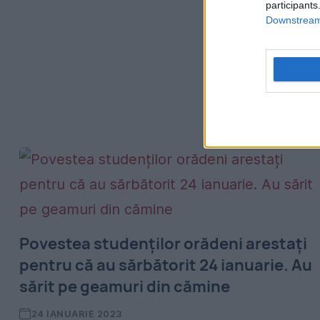
participants
Downstream 
Povestea studenților orădeni arestați
pentru că au sărbătorit 24 ianuarie. Au
sărit pe geamuri din cămine
24 IANUARIE 2023