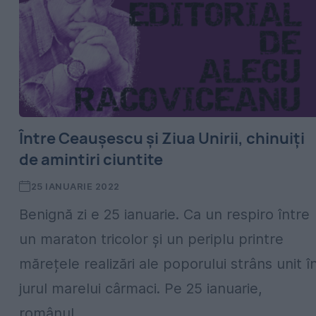
Între Ceaușescu și Ziua Unirii, chinuiți
de amintiri ciuntite
25 IANUARIE 2022
Benignă zi e 25 ianuarie. Ca un respiro între
un maraton tricolor și un periplu printre
mărețele realizări ale poporului strâns unit î
jurul marelui cârmaci. Pe 25 ianuarie,
românul...