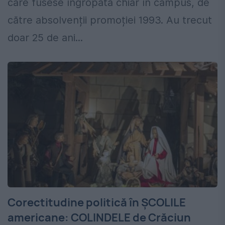
care fusese îngropată chiar în campus, de
către absolvenții promoției 1993. Au trecut
doar 25 de ani...
Corectitudine politică în ŞCOLILE
americane: COLINDELE de Crăciun