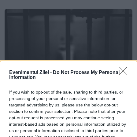
Evenimentul Zilei -
Do Not Process My Personal
Information
If you wish to opt-out of the sale, sharing to third parties, or
Moment istoric în SUA. Decizie radicală
processing of your personal or sensitive information for
după dezbateri foarte tensionate.
targeted advertising by us, please use the below opt-out
„Sistemul nu funcționează”
section to confirm your selection. Please note that after your
opt-out request is processed you may continue seeing
interest-based ads based on personal information utilized by
25 MARTIE 2021
us or personal information disclosed to third parties prior to
your opt-out. You may separately opt-out of the further