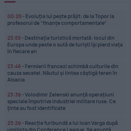
00:20
-
Evoluția lui pește prăjit: de la Topor la
profesorul de ”finanțe comportamentale”
23:55
-
Destinația turistică mortală: locul din
Europa unde peste o sută de turiști își pierd viața
în fiecare an
23:46
-
Fermierii francezi schimbă culturile din
cauza secetei. Năutul și lintea câștigă teren în
Alsacia
23:39
-
Volodimir Zelenski anunță operațiuni
speciale împotriva industriei militare ruse. Ce
ținte au fost identificate
23:29
-
Reacție furibundă a lui Ioan Varga după
umilința din Conference League. Se anunță