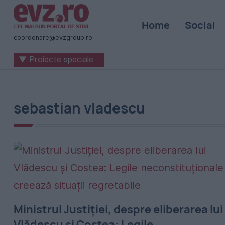
Știri
Home
Social
naționale
coordonare@evzgroup.ro
și
▼ Proiecte speciale
internaționale
|
România
sebastian vladescu
-
Evenimentul
Zilei
Ministrul Justiției, despre eliberarea lui
Vlădescu și Costea: Legile