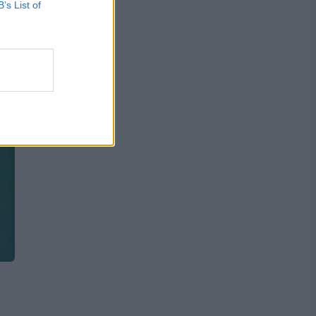
B’s List of
te