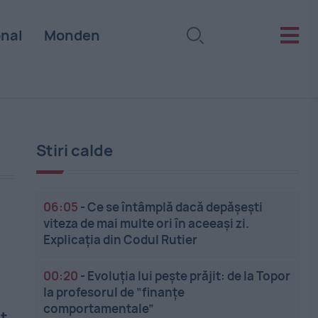
onal
Monden
Stiri calde
06:05
-
Ce se întâmplă dacă depășești
viteza de mai multe ori în aceeași zi.
Explicația din Codul Rutier
00:20
-
Evoluția lui pește prăjit: de la Topor
la profesorul de ”finanțe
ț
comportamentale”
st