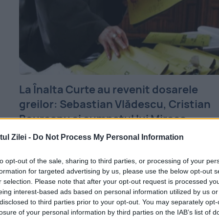
La Înalta Curte au revenit dosarele
greilor: Sebastian Vlădescu, Cristian
Boureanu și cumnatul lui Mircea
Geoană, judecați pentru „Mita de la
l Zilei -
Do Not Process My Personal Information
CFR”
to opt-out of the sale, sharing to third parties, or processing of your per
13 SEPTEMBRIE 2022
formation for targeted advertising by us, please use the below opt-out s
r selection. Please note that after your opt-out request is processed y
La Înalta Curte de Casație și Justiție au
eing interest-based ads based on personal information utilized by us or
reînceput dosarele grele, după vacanța
disclosed to third parties prior to your opt-out. You may separately opt-
losure of your personal information by third parties on the IAB’s list of