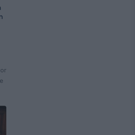
a
n
vor
le