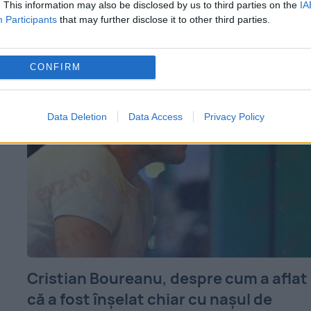
judecătorească. Și cum stă bine omului
. This information may also be disclosed by us to third parties on the
IA
Participants
that may further disclose it to other third parties.
gospodar, treaba a început de luni, cu mul
nume grele, precum...
CONFIRM
Data Deletion
Data Access
Privacy Policy
Cristian Boureanu, despre cum a aflat
că a fost înșelat chiar cu nașul de