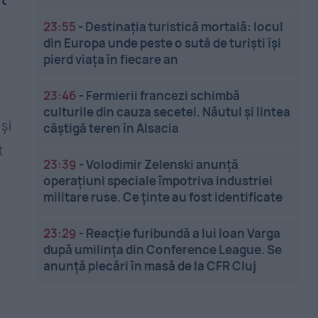
23:55
-
Destinația turistică mortală: locul
din Europa unde peste o sută de turiști își
pierd viața în fiecare an
23:46
-
Fermierii francezi schimbă
culturile din cauza secetei. Năutul și lintea
și
câștigă teren în Alsacia
t
23:39
-
Volodimir Zelenski anunță
operațiuni speciale împotriva industriei
militare ruse. Ce ținte au fost identificate
23:29
-
Reacție furibundă a lui Ioan Varga
după umilința din Conference League. Se
anunță plecări în masă de la CFR Cluj