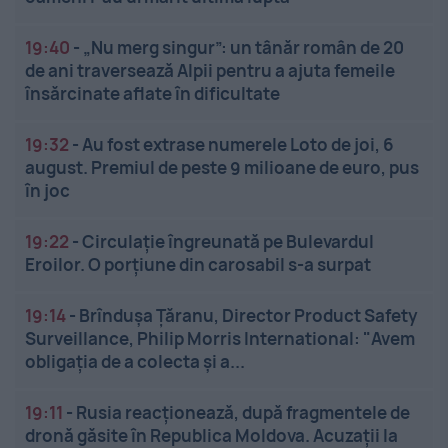
19:40
-
„Nu merg singur”: un tânăr român de 20
de ani traversează Alpii pentru a ajuta femeile
însărcinate aflate în dificultate
19:32
-
Au fost extrase numerele Loto de joi, 6
august. Premiul de peste 9 milioane de euro, pus
în joc
19:22
-
Circulație îngreunată pe Bulevardul
Eroilor. O porțiune din carosabil s-a surpat
19:14
-
Brîndușa Țăranu, Director Product Safety
Surveillance, Philip Morris International: "Avem
obligația de a colecta și a...
19:11
-
Rusia reacționează, după fragmentele de
dronă găsite în Republica Moldova. Acuzații la