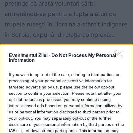
pretinde că arată voluntari sârbi
antrenându-se pentru a lupta alături de
trupele rusești în Ucraina a stârnit indignare
în Serbia, expunând relația complexă...
Evenimentul Zilei -
Do Not Process My Personal
Information
If you wish to opt-out of the sale, sharing to third parties, or
processing of your personal or sensitive information for
targeted advertising by us, please use the below opt-out
section to confirm your selection. Please note that after your
opt-out request is processed you may continue seeing
interest-based ads based on personal information utilized by
us or personal information disclosed to third parties prior to
your opt-out. You may separately opt-out of the further
disclosure of your personal information by third parties on the
Absolvenții licențiați în specializări
IAB’s list of downstream participants. This information may