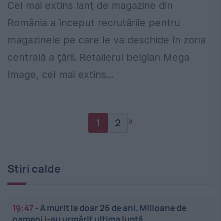
Cel mai extins lanţ de magazine din
România a început recrutările pentru
magazinele pe care le va deschide în zona
centrală a ţării. Retailerul belgian Mega
Image, cel mai extins...
»
1
2
Stiri calde
19:47
-
A murit la doar 26 de ani. Milioane de
oameni i-au urmărit ultima luptă