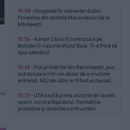
16:06
-
Dragoste în vreme de război.
Povestea din spatele Mausoleului de la
Mărășești
15:54
-
Adrian Câciu îl contrazice pe
Bolojan în cazul brațului Bala: Ți-e frică să
spui adevărul
15:45
-
Fiul primăriței din Berchișești, pus
sub acuzare într-un dosar de o cruzime
extremă. 662 de câini ar fi fost eutanasi...
,
pei
15:37
-
UTA caută prima victorie din acest
sezon, contra Rapidului. Formațiile
.
probabile și detaliile confruntării