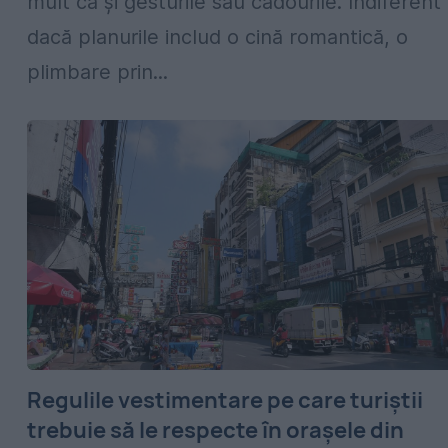
mult ca și gesturile sau cadourile. Indiferent
dacă planurile includ o cină romantică, o
plimbare prin...
Regulile vestimentare pe care turiștii
trebuie să le respecte în orașele din