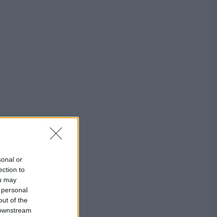
sonal or
ection to
ou may
 personal
out of the
 downstream