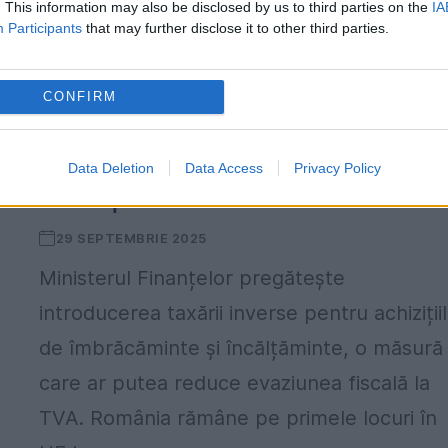
. This information may also be disclosed by us to third parties on the
IA
Participants
that may further disclose it to other third parties.
CONFIRM
Ministerul Finanțelor pune în aplicare
taxarea inversă la haine și încălțămint
Cum funcționează mecanismul și ce
Data Deletion
Data Access
Privacy Policy
efecte poate avea
29 SEPTEMBRIE 2025
Ministerul Finanțelor pregătește
introducerea taxării inverse pentru achiziții
de îmbrăcăminte și încălțăminte, o măsură
care ar putea reduce evaziunea fiscală la
TVA. România rămâne pe primele locuri în