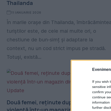
Thailanda
11 IANUARIE 2026
În marile orașe din Thailanda, îmbrăcăminte
turiștilor este, de cele mai multe ori, o
chestiune de bun-simț și adaptare la
context, nu un cod strict impus pe stradă.
Totuși, există...
Evenimentu
If you wish 
sensitive in
confirm you
continue se
Două femei, reținute după un furt cu
information 
further disc
violență într-un magazin din Sectorul 2