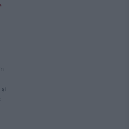
în
 și
t