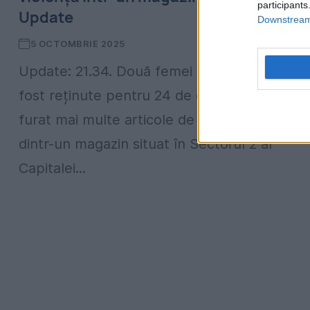
participants
Update
Downstream 
5 OCTOMBRIE 2025
Update: 21.34. Două femei din București au
fost reținute pentru 24 de ore după ce au
furat mai multe articole de îmbrăcăminte
dintr-un magazin situat în Sectorul 2 al
Capitalei...