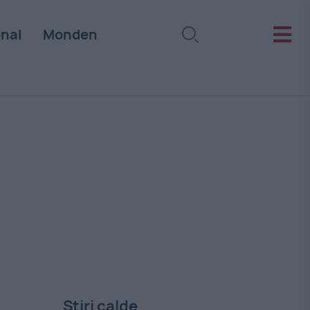
onal
Monden
Stiri calde