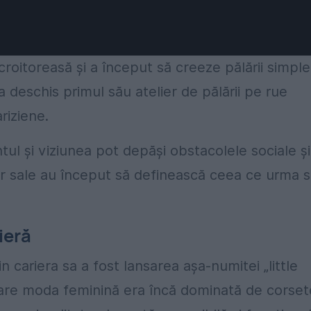
roitoreasă și a început să creeze pălării simple
 a deschis primul său atelier de pălării pe rue
riziene.
ul și viziunea pot depăși obstacolele sociale și
lor sale au început să definească ceea ce urma 
ieră
cariera sa a fost lansarea așa-numitei „little
n care moda feminină era încă dominată de corset