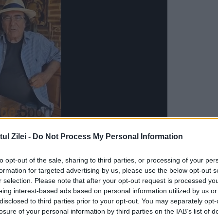
l Zilei -
Do Not Process My Personal Information
to opt-out of the sale, sharing to third parties, or processing of your per
 Coco a avut o copilărie marcată de dificultăți
formation for targeted advertising by us, please use the below opt-out s
i lăsată într-un orfelinat după moartea mamei,
r selection. Please note that after your opt-out request is processed y
eing interest-based ads based on personal information utilized by us or
vățat să coasă, o abilitate care avea să-i
disclosed to third parties prior to your opt-out. You may separately opt-
losure of your personal information by third parties on the IAB’s list of