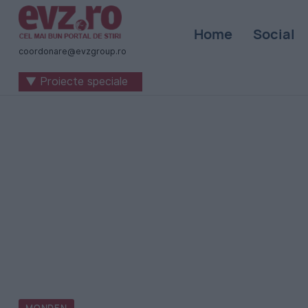
Știri
Home
Social
naționale
coordonare@evzgroup.ro
și
▼ Proiecte speciale
internaționale
|
România
-
Evenimentul
Zilei