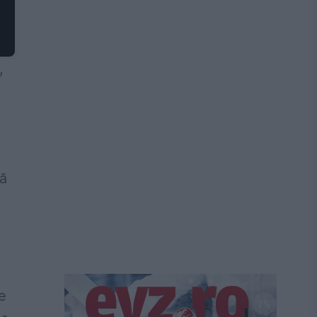
,
să
e