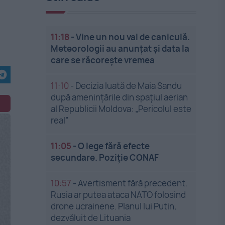
11:18
-
Vine un nou val de caniculă.
Meteorologii au anunțat și data la
care se răcorește vremea
11:10
-
Decizia luată de Maia Sandu
după amenințările din spațiul aerian
al Republicii Moldova: „Pericolul este
real”
11:05
-
O lege fără efecte
secundare. Poziție CONAF
10:57
-
Avertisment fără precedent.
Rusia ar putea ataca NATO folosind
drone ucrainene. Planul lui Putin,
dezvăluit de Lituania