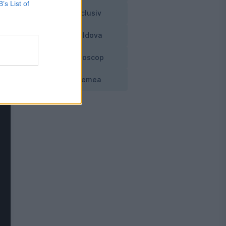
B’s List of
Exclusiv
Moldova
Horoscop
Vremea