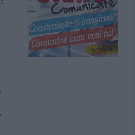
ă.
a
,