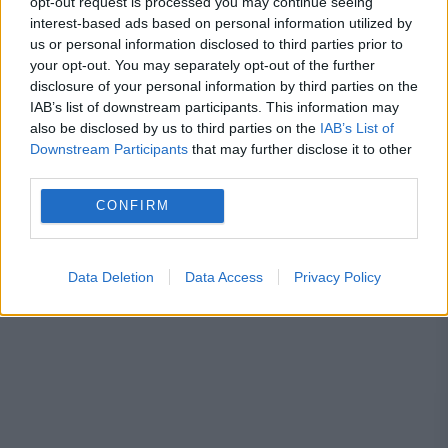
opt-out request is processed you may continue seeing
interest-based ads based on personal information utilized by
us or personal information disclosed to third parties prior to
matei paun
nicusor dan
presedinte
your opt-out. You may separately opt-out of the further
disclosure of your personal information by third parties on the
PSD
IAB’s list of downstream participants. This information may
also be disclosed by us to third parties on the
IAB’s List of
Downstream Participants
that may further disclose it to other
third parties.
CONFIRM
Data Deletion
Data Access
Privacy Policy