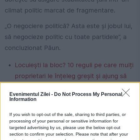
climat politic marcat de fragmentare.
„O negociere politică? Asta este și jobul lui,
să negocieze politic cu toate partidele”, a
concluzionat Păun.
Locuiești la bloc? 10 reguli pe care mulți
proprietari le înțeleg greșit și ajung să
plătească mai mult.Ce spune legea
Evenimentul Zilei -
Do Not Process My Personal
Concediu 2026. Dreptul pe care mulți
Information
salariați nu îl cunosc. Când se pot pierde
If you wish to opt-out of the sale, sharing to third parties, or
zilele de concediu și când nu
processing of your personal or sensitive information for
targeted advertising by us, please use the below opt-out
section to confirm your selection. Please note that after your