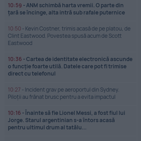
10:59
-
ANM schimbă harta vremii. O parte din
țară se încinge, alta intră sub rafale puternice
10:50
-
Kevin Costner, trimis acasă de pe platou, de
Clint Eastwood. Povestea spusă acum de Scott
Eastwood
10:36
-
Cartea de identitate electronică ascunde
o funcție foarte utilă. Datele care pot fi trimise
direct cu telefonul
10:27
-
Incident grav pe aeroportul din Sydney.
Piloții au frânat brusc pentru a evita impactul
10:16
-
Înainte să fie Lionel Messi, a fost fiul lui
Jorge. Starul argentinian s-a întors acasă
pentru ultimul drum al tatălu...