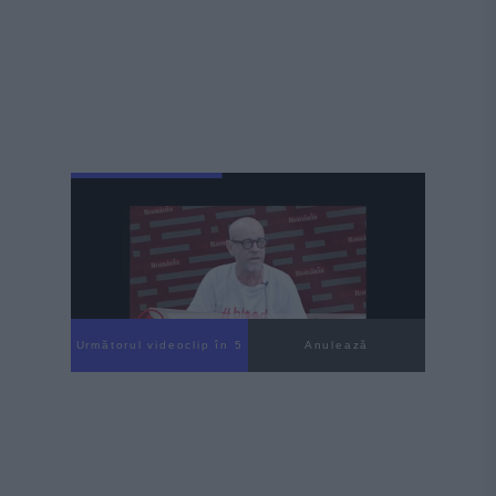
Următorul videoclip în 3
Anulează