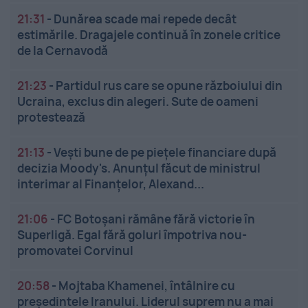
21:31
-
Dunărea scade mai repede decât
estimările. Dragajele continuă în zonele critice
de la Cernavodă
21:23
-
Partidul rus care se opune războiului din
Ucraina, exclus din alegeri. Sute de oameni
protestează
21:13
-
Vești bune de pe piețele financiare după
decizia Moody's. Anunțul făcut de ministrul
interimar al Finanțelor, Alexand...
21:06
-
FC Botoșani rămâne fără victorie în
Superligă. Egal fără goluri împotriva nou-
promovatei Corvinul
20:58
-
Mojtaba Khamenei, întâlnire cu
președintele Iranului. Liderul suprem nu a mai