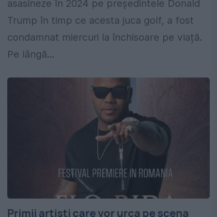
asasineze în 2024 pe președintele Donald
Trump în timp ce acesta juca golf, a fost
condamnat miercuri la închisoare pe viață.
Pe lângă...
Primii artiști care vor urca pe scena