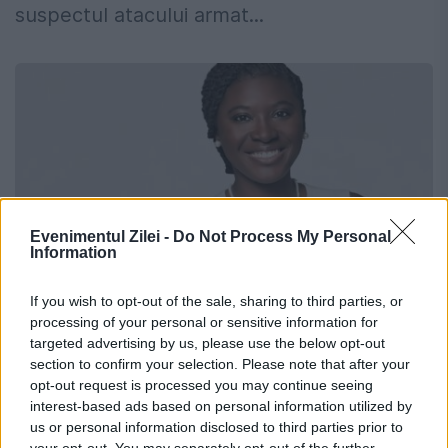
suspectul atacului armat...
Evenimentul Zilei -
Do Not Process My Personal
Information
If you wish to opt-out of the sale, sharing to third parties, or
processing of your personal or sensitive information for
Viceprimar din SUA, găsit mort în
targeted advertising by us, please use the below opt-out
section to confirm your selection. Please note that after your
locuință. Soțul, reținut de poliție
opt-out request is processed you may continue seeing
interest-based ads based on personal information utilized by
2 APRILIE 2026
us or personal information disclosed to third parties prior to
your opt-out. You may separately opt-out of the further