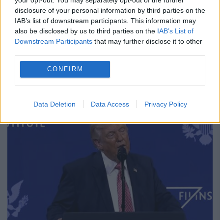
O anchetă a fost declanșată în statul
disclosure of your personal information by third parties on the
american Florida după ce viceprimarul
IAB’s list of downstream participants. This information may
also be disclosed by us to third parties on the
IAB’s List of
orașului Coral Springs, Nancy Metayer
Downstream Participants
that may further disclose it to other
Bowen, a fost găsită decedată în propria
third parties.
locuință, potrivit FoxNews. Autoritățile au
CONFIRM
confirmat...
Data Deletion
Data Access
Privacy Policy