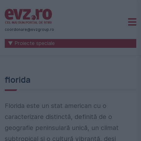
Știri
naționale
coordonare@evzgroup.ro
și
▼ Proiecte speciale
internaționale
|
România
florida
-
Evenimentul
Zilei
Florida este un stat american cu o
caracterizare distinctă, definită de o
geografie peninsulară unică, un climat
subtropical și o cultură vibrantă, deși