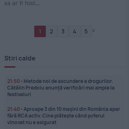
sa ar fi fost...
»
1
2
3
4
5
Stiri calde
21:50
-
Metode noi de ascundere a drogurilor.
Cătălin Predoiu anunță verificări mai ample la
festivaluri
21:40
-
Aproape 3 din 10 mașini din România apar
fără RCA activ. Cine plătește când șoferul
vinovat nu e asigurat