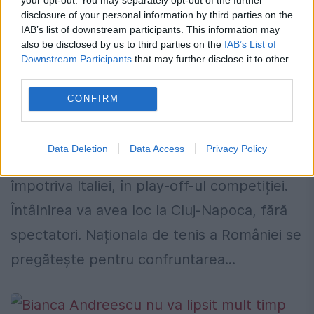
disclosure of your personal information by third parties on the
IAB’s list of downstream participants. This information may
also be disclosed by us to third parties on the
IAB’s List of
Downstream Participants
that may further disclose it to other
Cele mai bune jucătoare de tenis ale
third parties.
României vor juca împotriva Italiei în
CONFIRM
FedCup
6 APRILIE 2021
Data Deletion
Data Access
Privacy Policy
Naționala de Fed Cup a României va evolua,
împotriva Italiei, în play-off-ul competiției.
Întâlnirea va avea loc la Cluj-Napoca, fără
spectatori. Naționala de tenis a României se
pregătește pentru confruntarea...