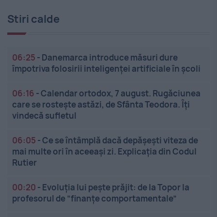
Stiri calde
06:25
-
Danemarca introduce măsuri dure
împotriva folosirii inteligenței artificiale în școli
06:16
-
Calendar ortodox, 7 august. Rugăciunea
care se rostește astăzi, de Sfânta Teodora. Îți
vindecă sufletul
06:05
-
Ce se întâmplă dacă depășești viteza de
mai multe ori în aceeași zi. Explicația din Codul
Rutier
00:20
-
Evoluția lui pește prăjit: de la Topor la
profesorul de ”finanțe comportamentale”