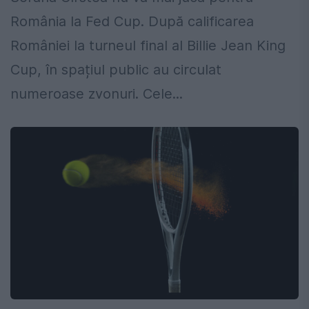
România la Fed Cup. După calificarea
României la turneul final al Billie Jean King
Cup, în spațiul public au circulat
numeroase zvonuri. Cele...