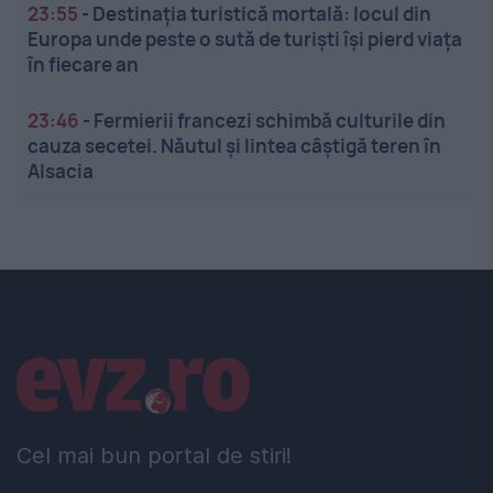
23:55
-
Destinația turistică mortală: locul din
Europa unde peste o sută de turiști își pierd viața
în fiecare an
23:46
-
Fermierii francezi schimbă culturile din
cauza secetei. Năutul și lintea câștigă teren în
Alsacia
Linkuri utile
Cel mai bun portal de stiri!