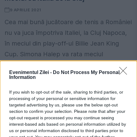
9 APRILIE 2021
Cea mai bună jucătoare de tenis a României
nu va juca împotriva Italiei, la Cluj Napoca,
în meciul din play-off-ul Billie Jean King
Cup. Simona Halep va rata meciul
împotriva...
Evenimentul Zilei -
Do Not Process My Personal
Information
If you wish to opt-out of the sale, sharing to third parties, or
processing of your personal or sensitive information for
targeted advertising by us, please use the below opt-out
section to confirm your selection. Please note that after your
opt-out request is processed you may continue seeing
interest-based ads based on personal information utilized by
us or personal information disclosed to third parties prior to
your opt-out. You may separately opt-out of the further