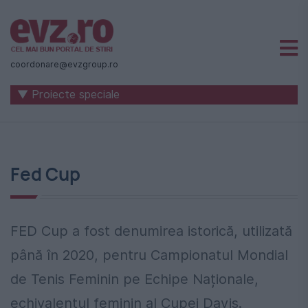
Știri
naționale
coordonare@evzgroup.ro
și
▼ Proiecte speciale
internaționale
|
România
Fed Cup
-
Evenimentul
Zilei
FED Cup a fost denumirea istorică, utilizată
până în 2020, pentru Campionatul Mondial
de Tenis Feminin pe Echipe Naționale,
echivalentul feminin al Cupei Davis.