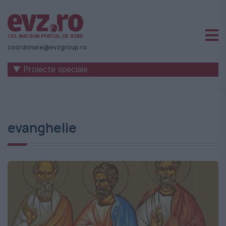
Știri
naționale
coordonare@evzgroup.ro
și
▼ Proiecte speciale
internaționale
|
România
evanghelie
-
Evenimentul
Zilei