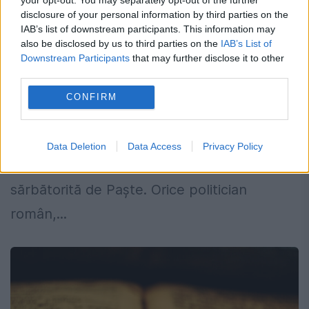
Confuzia care l-a scos de la inima
disclosure of your personal information by third parties on the
IAB’s list of downstream participants. This information may
electoratului
also be disclosed by us to third parties on the
IAB’s List of
Downstream Participants
that may further disclose it to other
6 MAI 2024
third parties.
Candidatul liberal la o primărie din Olt a
CONFIRM
comis o greșeală de neiertat, într-un mesaj
electoral. El a confundat Nașterea
Data Deletion
Data Access
Privacy Policy
Domnului, Crăciunul, cu Învierea,
sărbătorită de Paște. Orice politician
român,...