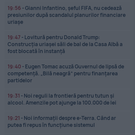
19:56
-
Gianni Infantino, șeful FIFA, nu cedează
presiunilor după scandalul planurilor financiare
uriașe
19:47
-
Lovitură pentru Donald Trump:
Construcția uriașei săli de bal de la Casa Albă a
fost blocată în instanță
19:40
-
Eugen Tomac acuză Guvernul de lipsă de
competență. „Bilă neagră” pentru finanțarea
partidelor
19:31
-
Noi reguli la frontieră pentru tutun și
alcool. Amenzile pot ajunge la 100.000 de lei
19:21
-
Noi informații despre e-Terra. Când ar
putea fi repus în funcțiune sistemul