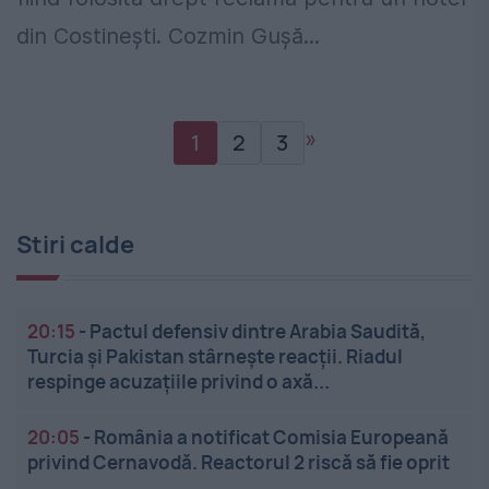
din Costinești. Cozmin Gușă...
»
1
2
3
Stiri calde
20:15
-
Pactul defensiv dintre Arabia Saudită,
Turcia și Pakistan stârnește reacții. Riadul
respinge acuzațiile privind o axă...
20:05
-
România a notificat Comisia Europeană
privind Cernavodă. Reactorul 2 riscă să fie oprit