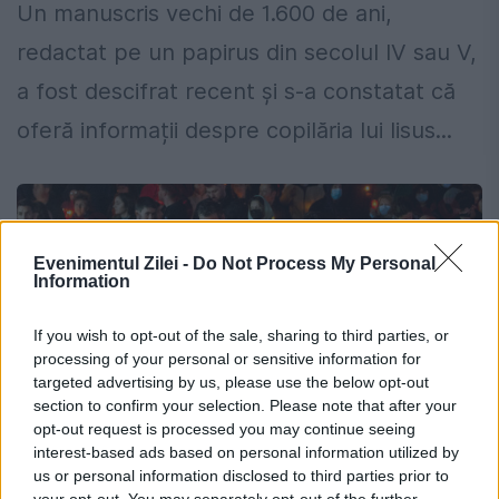
Un manuscris vechi de 1.600 de ani,
redactat pe un papirus din secolul IV sau V,
a fost descifrat recent și s-a constatat că
oferă informații despre copilăria lui Iisus...
Evenimentul Zilei -
Do Not Process My Personal
Information
If you wish to opt-out of the sale, sharing to third parties, or
processing of your personal or sensitive information for
targeted advertising by us, please use the below opt-out
section to confirm your selection. Please note that after your
opt-out request is processed you may continue seeing
interest-based ads based on personal information utilized by
us or personal information disclosed to third parties prior to
Gafă de neiertat înainte de alegeri.
your opt-out. You may separately opt-out of the further