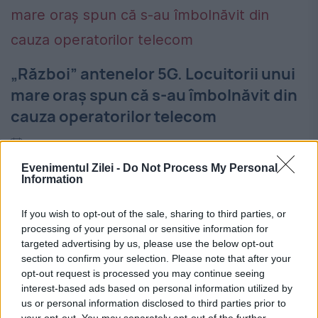
„Război” antenelor 5G. Locuitorii unui
mare oraș spun că s-au îmbolnăvit din
cauza operatorilor telecom
20 MARTIE 2024
Evenimentul Zilei -
Do Not Process My Personal
Locuitorii unui cartier din orașul Brașov( n.r.
Information
Bartolomeu – Avantagarden) au declarat
If you wish to opt-out of the sale, sharing to third parties, or
„război” antenelor 5G nemulțumiți din
processing of your personal or sensitive information for
targeted advertising by us, please use the below opt-out
cauza faptului că se amplasează în
section to confirm your selection. Please note that after your
apropierea caselor lor. Oamenii spun că
opt-out request is processed you may continue seeing
interest-based ads based on personal information utilized by
sănătatea...
us or personal information disclosed to third parties prior to
your opt-out. You may separately opt-out of the further