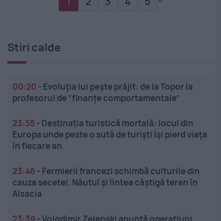
»
1
2
3
4
5
Stiri calde
00:20
-
Evoluția lui pește prăjit: de la Topor la
profesorul de ”finanțe comportamentale”
23:55
-
Destinația turistică mortală: locul din
Europa unde peste o sută de turiști își pierd viața
în fiecare an
23:46
-
Fermierii francezi schimbă culturile din
cauza secetei. Năutul și lintea câștigă teren în
Alsacia
23:39
-
Volodimir Zelenski anunță operațiuni