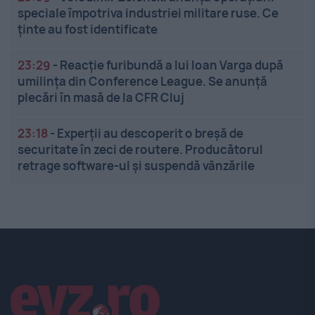
speciale împotriva industriei militare ruse. Ce
ținte au fost identificate
23:29
-
Reacție furibundă a lui Ioan Varga după
umilința din Conference League. Se anunță
plecări în masă de la CFR Cluj
23:18
-
Experții au descoperit o breșă de
securitate în zeci de routere. Producătorul
retrage software-ul și suspendă vânzările
Linkuri utile