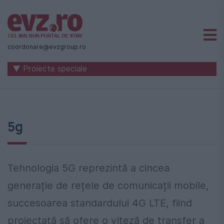
Știri
naționale
coordonare@evzgroup.ro
și
▼ Proiecte speciale
internaționale
|
România
5g
-
Evenimentul
Zilei
Tehnologia 5G reprezintă a cincea
generație de rețele de comunicații mobile,
succesoarea standardului 4G LTE, fiind
proiectată să ofere o viteză de transfer a