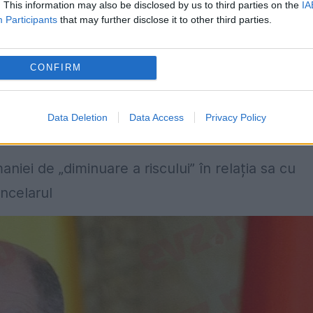
e 5G
ale Germaniei, gestionate de Deutsche
. This information may also be disclosed by us to third parties on the
IA
Participants
that may further disclose it to other third parties.
mare importanță pentru guvernul german în cee
unui proiect de document al Ministerului de Inter
CONFIRM
ructurale semnificative” de Huawei și ZTE, se
e urgentă de acțiune”.
Data Deletion
Data Access
Privacy Policy
iei de „diminuare a riscului” în relația sa cu
ncelarul