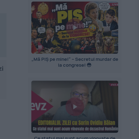
„Mă PIȘ pe mine!” – Secretul murdar de
la congrese! 😳
zi
Ce statui mai sunt acum vinovate de