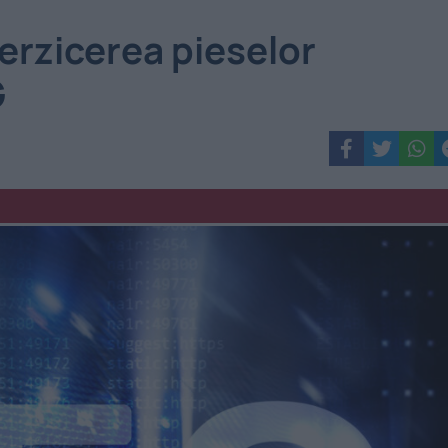
terzicerea pieselor
G