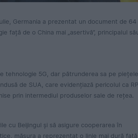
În iulie, Germania a prezentat un document de 64
ie față de o China mai „asertivă”, principalul să
 de tehnologie 5G, dar pătrunderea sa pe piețel
ondusă de SUA, care evidențiază pericolul ca R
ise prin intermediul produselor sale de rețea.
le cu Beijingul și să asigure cooperarea în
tice, măsura a reprezentat o linie mai dură față