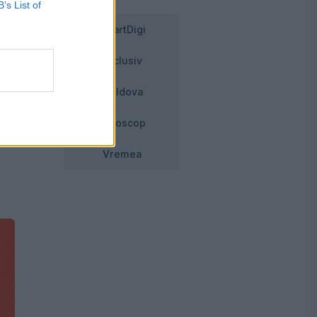
B’s List of
a
SmartDigi
ne
Exclusiv
Moldova
Horoscop
Vremea