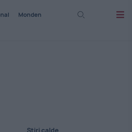
onal
Monden
Stiri calde