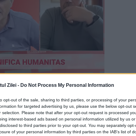
le chinezești ar urma să fie excluse din „rețea
l Zilei -
Do Not Process My Personal Information
6, au precizat sursele. De asemenea, guvernul vr
to opt-out of the sale, sharing to third parties, or processing of your per
fabricate de Huawei și ZTE din „rețeaua de
formation for targeted advertising by us, please use the below opt-out s
sursele.
r selection. Please note that after your opt-out request is processed y
eing interest-based ads based on personal information utilized by us or
disclosed to third parties prior to your opt-out. You may separately opt-
r pieselor noi, ci și celor care au fost deja
losure of your personal information by third parties on the IAB’s list of