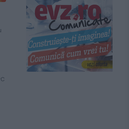
u
e
PC