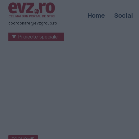
Știri
Home
Social
naționale
coordonare@evzgroup.ro
și
▼ Proiecte speciale
internaționale
|
România
-
Evenimentul
Zilei