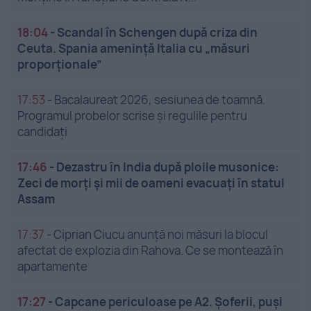
18:04
-
Scandal în Schengen după criza din
Ceuta. Spania amenință Italia cu „măsuri
proporționale”
17:53
-
Bacalaureat 2026, sesiunea de toamnă.
Programul probelor scrise și regulile pentru
candidați
17:46
-
Dezastru în India după ploile musonice:
Zeci de morți și mii de oameni evacuați în statul
Assam
17:37
-
Ciprian Ciucu anunță noi măsuri la blocul
afectat de explozia din Rahova. Ce se montează în
apartamente
17:27
-
Capcane periculoase pe A2. Șoferii, puși