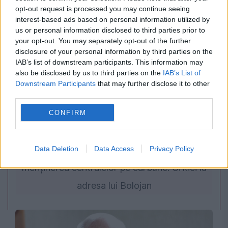
opt-out request is processed you may continue seeing
interest-based ads based on personal information utilized by
us or personal information disclosed to third parties prior to
your opt-out. You may separately opt-out of the further
disclosure of your personal information by third parties on the
IAB’s list of downstream participants. This information may
also be disclosed by us to third parties on the
IAB’s List of
Downstream Participants
that may further disclose it to other
third parties.
POLITICA
CONFIRM
PSD cere activarea mecanismului european
Data Deletion
Data Access
Privacy Policy
de urgență pentru energie și susține
menținerea centralelor pe cărbune. Critici la
adresa lui Bolojan