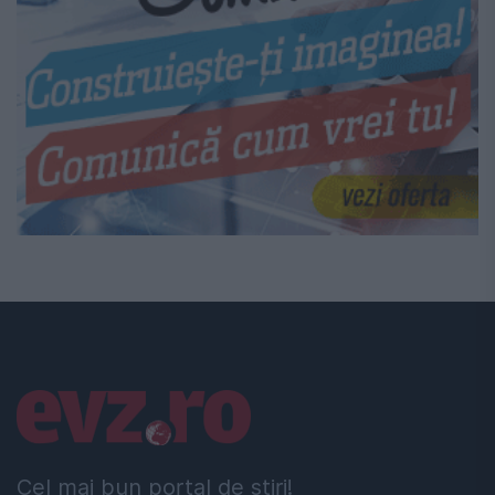
Linkuri utile
Cel mai bun portal de stiri!