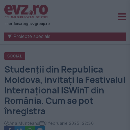
Știri
naționale
coordonare@evzgroup.ro
și
▼ Proiecte speciale
internaționale
|
SOCIAL
România
Studenții din Republica
-
Moldova, invitați la Festivalul
Evenimentul
Internațional ISWinT din
Zilei
România. Cum se pot
înregistra
Ana Munteanu
8 februarie 2025, 22:36