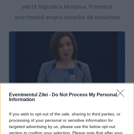
alertă Republica Moldova. Premierul
avertizează asupra riscurilor de securitate
INTERNATIONAL
Evenimentul Zilei -
Do Not Process My Personal
Information
Decizia luată de Maia Sandu după
amenințările din spațiul aerian al Republicii
If you wish to opt-out of the sale, sharing to third parties, or
processing of your personal or sensitive information for
Moldova: „Pericolul este real”
targeted advertising by us, please use the below opt-out
section to confirm your selection. Please note that after your