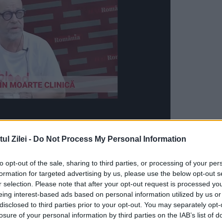
l Zilei -
Do Not Process My Personal Information
uă procese
to opt-out of the sale, sharing to third parties, or processing of your per
r-o acțiune formulată de o agenție imobiliară.
formation for targeted advertising by us, please use the below opt-out s
oximativ 2.000 de euro.
r selection. Please note that after your opt-out request is processed y
eing interest-based ads based on personal information utilized by us or
disclosed to third parties prior to your opt-out. You may separately opt-
losure of your personal information by third parties on the IAB’s list of