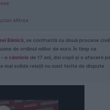
cese
ucian Mitrea
eei Bănică
, se confruntă cu două procese civi
ume de ordinul miilor de euro. În timp ce
 – o
căsnicie
de 17 ani, doi copii și o afacere p
ele mai solide relații nu sunt ferite de dispute