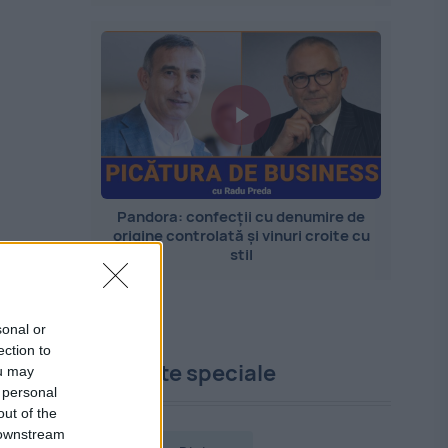
Pandora: confecții cu denumire de
origine controlată și vinuri croite cu
stil
sonal or
ection to
Proiecte speciale
ou may
 personal
out of the
 downstream