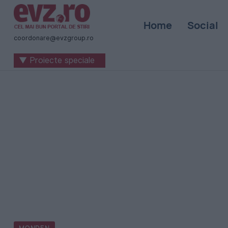
Știri
Home
Social
naționale
coordonare@evzgroup.ro
și
▼ Proiecte speciale
internaționale
|
România
-
Evenimentul
Zilei