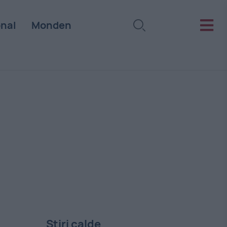
onal
Monden
Stiri calde