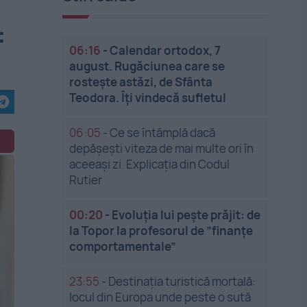
:
06:16
-
Calendar ortodox, 7
august. Rugăciunea care se
rostește astăzi, de Sfânta
Teodora. Îți vindecă sufletul
06:05
-
Ce se întâmplă dacă
depășești viteza de mai multe ori în
aceeași zi. Explicația din Codul
Rutier
00:20
-
Evoluția lui pește prăjit: de
la Topor la profesorul de ”finanțe
comportamentale”
23:55
-
Destinația turistică mortală:
locul din Europa unde peste o sută