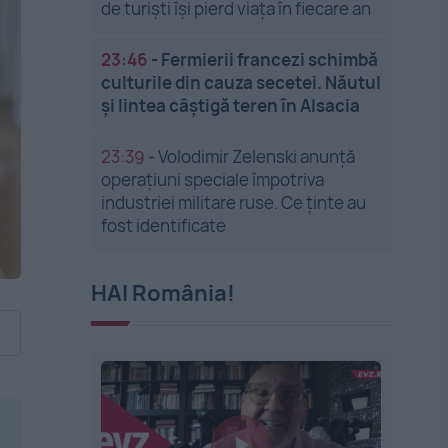
de turiști își pierd viața în fiecare an
23:46
-
Fermierii francezi schimbă
culturile din cauza secetei. Năutul
și lintea câștigă teren în Alsacia
23:39
-
Volodimir Zelenski anunță
operațiuni speciale împotriva
industriei militare ruse. Ce ținte au
fost identificate
HAI România!