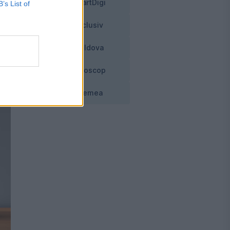
SmartDigi
B’s List of
Exclusiv
Moldova
Horoscop
Vremea