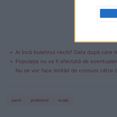
Ai încă buletinul vechi? Data după care nu
Populația nu va fi afectată de eventualel
Nu se vor face limitări de consum către 
parul
probleme
scalp