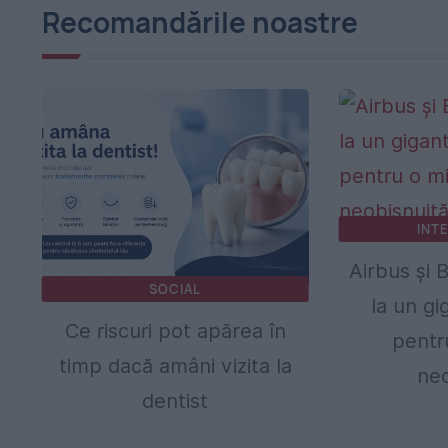
Recomandările noastre
INT
Airbus și 
SOCIAL
la un gi
Ce riscuri pot apărea în
pentr
timp dacă amâni vizita la
neo
dentist