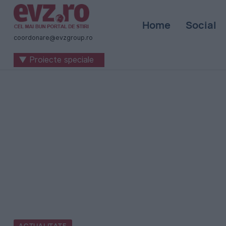
Știri
Home
Social
naționale
coordonare@evzgroup.ro
și
▼ Proiecte speciale
internaționale
|
România
-
Evenimentul
Zilei