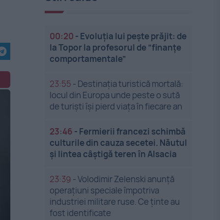
00:20
-
Evoluția lui pește prăjit: de
la Topor la profesorul de ”finanțe
comportamentale”
23:55
-
Destinația turistică mortală:
locul din Europa unde peste o sută
de turiști își pierd viața în fiecare an
23:46
-
Fermierii francezi schimbă
culturile din cauza secetei. Năutul
și lintea câștigă teren în Alsacia
23:39
-
Volodimir Zelenski anunță
operațiuni speciale împotriva
industriei militare ruse. Ce ținte au
fost identificate