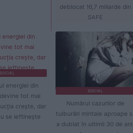
deblocat 16,7 miliarde din
SAFE
SOCIAL
l energiei din
SOCIAL
devine tot mai
Numărul cazurilor de
ducția crește, dar
tulburări mintale aproape s
u se ieftinește
a dublat în ultimii 30 de ani