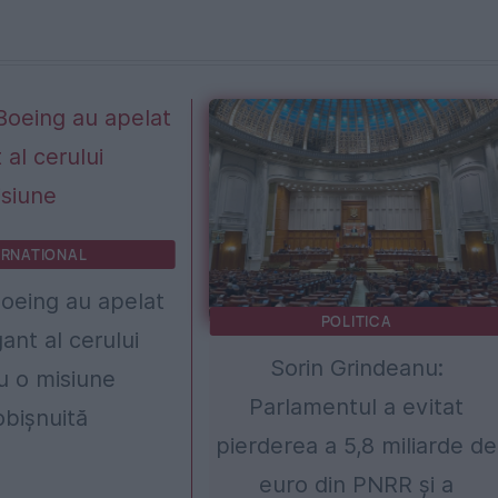
ERNATIONAL
Boeing au apelat
POLITICA
gant al cerului
Sorin Grindeanu:
u o misiune
Parlamentul a evitat
bișnuită
pierderea a 5,8 miliarde de
euro din PNRR și a