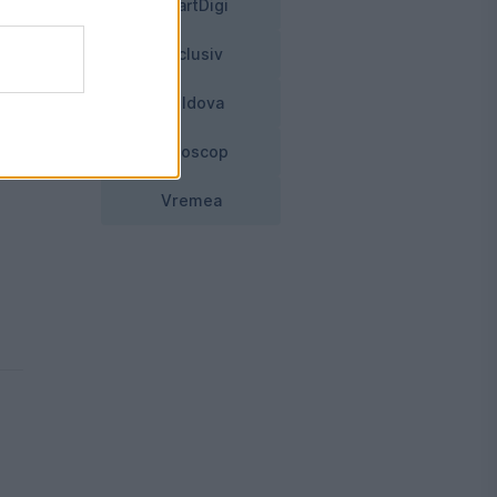
SmartDigi
Exclusiv
Moldova
Horoscop
Vremea