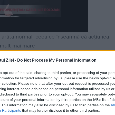
 a arăta normal, ceea ce înseamnă că acțiunea
 mult mai mare
 “uleiul” care se adună pe scalp și îți face părul
l Zilei -
Do Not Process My Personal Information
rat el începe să producă iar acest sebum pentr
to opt-out of the sale, sharing to third parties, or processing of your per
 păr îi este atașată o glandă care secretă ulei, de
formation for targeted advertising by us, please use the below opt-out s
r selection. Please note that after your opt-out request is processed y
mai mult sebum.
eing interest-based ads based on personal information utilized by us or
disclosed to third parties prior to your opt-out. You may separately opt-
losure of your personal information by third parties on the IAB’s list of
. This information may also be disclosed by us to third parties on the
IA
Participants
that may further disclose it to other third parties.