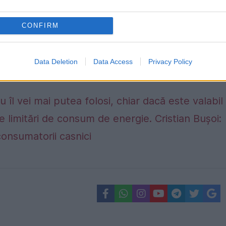
CONFIRM
Data Deletion
Data Access
Privacy Policy
 îl vei mai putea folosi, chiar dacă este valabil
e limitări de consum de energie. Cristian Bușoi:
consumatorii casnici