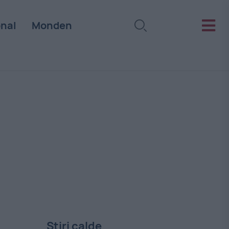
onal
Monden
Stiri calde