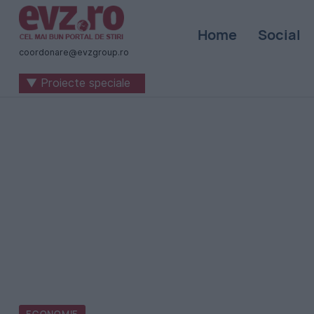
Știri
Home
Social
naționale
coordonare@evzgroup.ro
și
▼ Proiecte speciale
internaționale
|
România
-
Evenimentul
Zilei