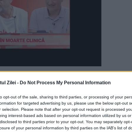
ut. Câți bani au încasat românii
l Zilei -
Do Not Process My Personal Information
 lei, în urcare cu 630 de lei (6,8%) față de
to opt-out of the sale, sharing to third parties, or processing of your per
mediu net a ajuns la
5.938 de lei, cu 381 de lei m
formation for targeted advertising by us, please use the below opt-out s
ă.
r selection. Please note that after your opt-out request is processed y
eing interest-based ads based on personal information utilized by us or
disclosed to third parties prior to your opt-out. You may separately opt-
te
s-au înregistrat în
industria tutunului (16.03
losure of your personal information by third parties on the IAB’s list of