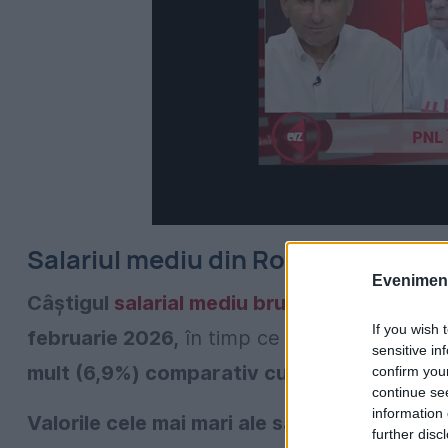
Salariul mediu din România a cresc
Evenimentu
Câștigul
salarial mediu brut
a ajuns la
9.902
If you wish 
februarie 2026,
în timp ce câștigul salarial 
sensitive in
mult (6,9%) comparativ cu luna precedent
confirm you
continue se
information 
Valorile cele mai mari ale salariilor medii ne
further disc