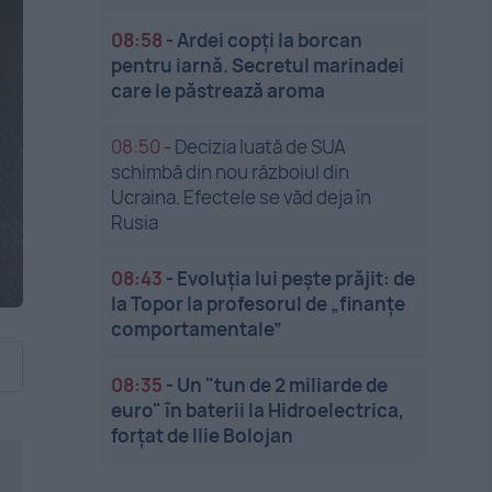
08:58
-
Ardei copți la borcan
pentru iarnă. Secretul marinadei
care le păstrează aroma
08:50
-
Decizia luată de SUA
schimbă din nou războiul din
Ucraina. Efectele se văd deja în
Rusia
08:43
-
Evoluția lui pește prăjit: de
la Topor la profesorul de „finanțe
comportamentale”
08:35
-
Un "tun de 2 miliarde de
euro" în baterii la Hidroelectrica,
forțat de Ilie Bolojan