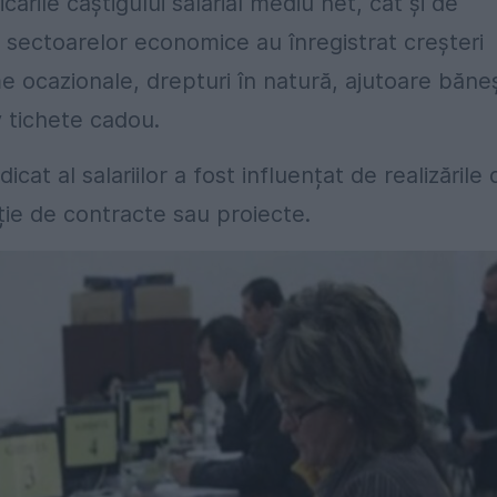
ările câștigului salarial mediu net, cât și de
ea sectoarelor economice au înregistrat creșteri
e ocazionale, drepturi în natură, ajutoare băneș
iv tichete cadou.
at al salariilor a fost influențat de realizările 
ție de contracte sau proiecte.