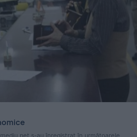
onomice
i mediu net s-au înregistrat în următoarele