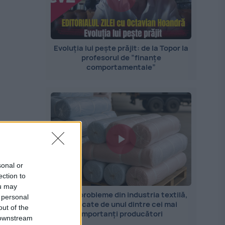
Evoluția lui pește prăjit: de la Topor la
profesorul de ”finanțe
comportamentale”
sonal or
ai
ection to
ou may
Marile probleme din industria textilă,
 personal
explicate de unul dintre cei mai
out of the
9
importanți producători
 downstream