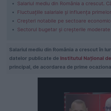
Salariul mediu din România a crescut. Câ
Fluctuațiile salariale și influența primelo
Creșteri notabile pe sectoare economi
Sectorul bugetar și creșterile moderate
Salariul mediu din România a crescut în lun
datelor publicate de
Institutul Național d
principal, de acordarea de prime ocaziona