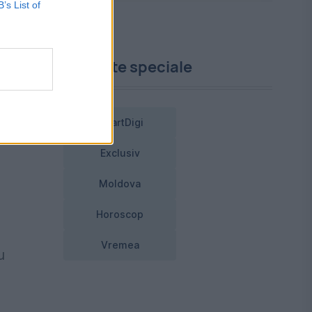
B’s List of
Proiecte speciale
nd
ață
SmartDigi
Exclusiv
Moldova
Horoscop
Vremea
u