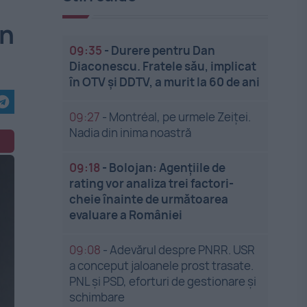
în
09:35
-
Durere pentru Dan
Diaconescu. Fratele său, implicat
în OTV și DDTV, a murit la 60 de ani
09:27
-
Montréal, pe urmele Zeiței.
Nadia din inima noastră
09:18
-
Bolojan: Agențiile de
rating vor analiza trei factori-
cheie înainte de următoarea
evaluare a României
09:08
-
Adevărul despre PNRR. USR
a conceput jaloanele prost trasate.
PNL și PSD, eforturi de gestionare și
schimbare