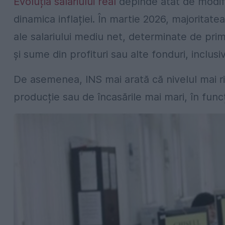
Evoluția salariului real
depinde atât de modific
dinamica inflației. În martie 2026, majoritat
ale salariului mediu net, determinate de prim
și sume din profituri sau alte fonduri, inclus
De asemenea, INS mai arată că nivelul mai ridic
producție sau de încasările mai mari, în func