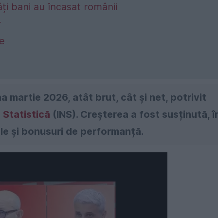
ți bani au încasat românii
r
ce
a martie 2026, atât brut, cât și net, potrivit
e Statistică
(INS). Creșterea a fost susținută, î
le și bonusuri de performanță.