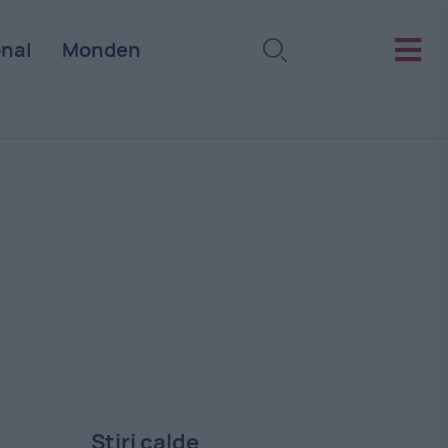
onal
Monden
Stiri calde