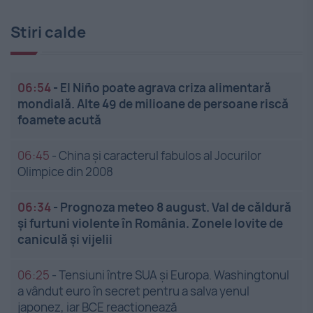
Stiri calde
06:54
-
El Niño poate agrava criza alimentară
mondială. Alte 49 de milioane de persoane riscă
foamete acută
06:45
-
China și caracterul fabulos al Jocurilor
Olimpice din 2008
06:34
-
Prognoza meteo 8 august. Val de căldură
și furtuni violente în România. Zonele lovite de
caniculă și vijelii
06:25
-
Tensiuni între SUA și Europa. Washingtonul
a vândut euro în secret pentru a salva yenul
japonez, iar BCE reacționează