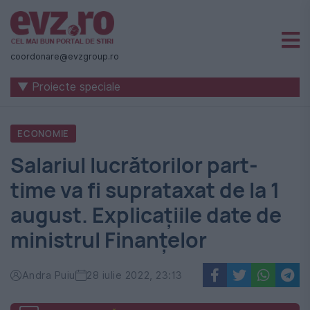
Știri
naționale
coordonare@evzgroup.ro
și
▼ Proiecte speciale
internaționale
|
ECONOMIE
România
Salariul lucrătorilor part-
-
time va fi suprataxat de la 1
Evenimentul
august. Explicațiile date de
Zilei
ministrul Finanțelor
Andra Puiu
28 iulie 2022, 23:13