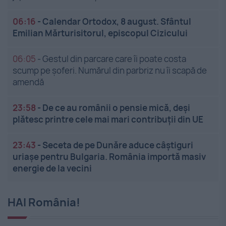
06:16
-
Calendar Ortodox, 8 august. Sfântul
Emilian Mărturisitorul, episcopul Cizicului
06:05
-
Gestul din parcare care îi poate costa
scump pe șoferi. Numărul din parbriz nu îi scapă de
amendă
23:58
-
De ce au românii o pensie mică, deși
plătesc printre cele mai mari contribuții din UE
23:43
-
Seceta de pe Dunăre aduce câștiguri
uriașe pentru Bulgaria. România importă masiv
energie de la vecini
HAI România!