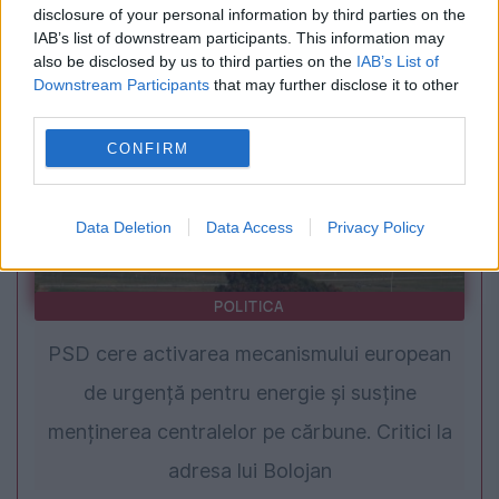
disclosure of your personal information by third parties on the
majorările în funcție de vechime
IAB’s list of downstream participants. This information may
also be disclosed by us to third parties on the
IAB’s List of
Downstream Participants
that may further disclose it to other
third parties.
CONFIRM
Data Deletion
Data Access
Privacy Policy
POLITICA
PSD cere activarea mecanismului european
de urgență pentru energie și susține
menținerea centralelor pe cărbune. Critici la
adresa lui Bolojan