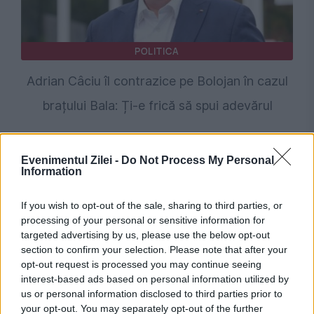
POLITICA
Adrian Câciu îl contrazice pe Bolojan în cazul
brațului Bala: Ți-e frică să spui adevărul
Evenimentul Zilei -
Do Not Process My Personal
Information
If you wish to opt-out of the sale, sharing to third parties, or
processing of your personal or sensitive information for
targeted advertising by us, please use the below opt-out
section to confirm your selection. Please note that after your
opt-out request is processed you may continue seeing
SOCIAL
interest-based ads based on personal information utilized by
us or personal information disclosed to third parties prior to
Legea salarizării 2026. Cum vor fi calculate
your opt-out. You may separately opt-out of the further