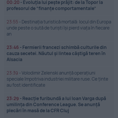
00:20
-
Evoluția lui pește prăjit: de la Topor la
profesorul de ”finanțe comportamentale”
23:55
-
Destinația turistică mortală: locul din Europa
unde peste o sută de turiști își pierd viața în fiecare
an
23:46
-
Fermierii francezi schimbă culturile din
cauza secetei. Năutul și lintea câștigă teren în
Alsacia
23:39
-
Volodimir Zelenski anunță operațiuni
speciale împotriva industriei militare ruse. Ce ținte
au fost identificate
23:29
-
Reacție furibundă a lui Ioan Varga după
umilința din Conference League. Se anunță
plecări în masă de la CFR Cluj