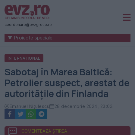
Știri
naționale
coordonare@evzgroup.ro
și
▼ Proiecte speciale
internaționale
|
INTERNATIONAL
România
Sabotaj în Marea Baltică:
-
Petrolier suspect, arestat de
Evenimentul
autoritățile din Finlanda
Zilei
Emanuel Nițulescu
28 decembrie 2024, 23:03
COMENTEAZĂ ȘTIREA