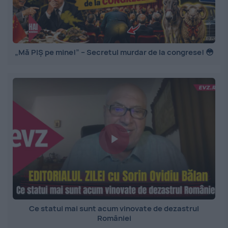
„Mă PIȘ pe mine!” – Secretul murdar de la congrese! 😳
Ce statui mai sunt acum vinovate de dezastrul
României