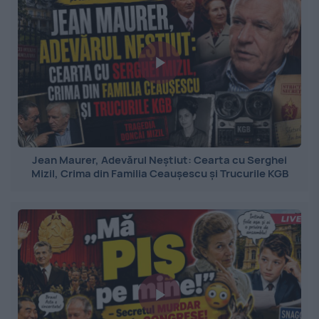
Jean Maurer, Adevărul Neștiut: Cearta cu Serghei
Mizil, Crima din Familia Ceaușescu și Trucurile KGB