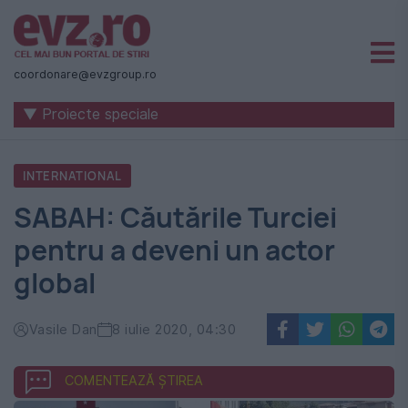
Știri
naționale
coordonare@evzgroup.ro
și
▼ Proiecte speciale
internaționale
|
INTERNATIONAL
România
SABAH: Căutările Turciei
-
pentru a deveni un actor
Evenimentul
global
Zilei
Vasile Dan
8 iulie 2020, 04:30
COMENTEAZĂ ȘTIREA