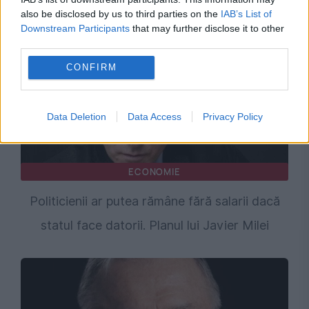
also be disclosed by us to third parties on the
IAB’s List of
Downstream Participants
that may further disclose it to other
third parties.
CONFIRM
Data Deletion
Data Access
Privacy Policy
ECONOMIE
Politicienii ar putea rămâne fără salarii dacă
statul face datorii. Planul lui Javier Milei