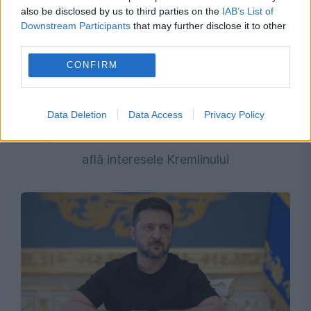
also be disclosed by us to third parties on the
IAB’s List of
Downstream Participants
that may further disclose it to other
third parties.
CONFIRM
INTERNATIONAL
Opoziția încearcă suspendarea Maiei Sandu.
Data Deletion
Data Access
Privacy Policy
Președinta spune că în spatele demersului se
află interesele Kremlinului