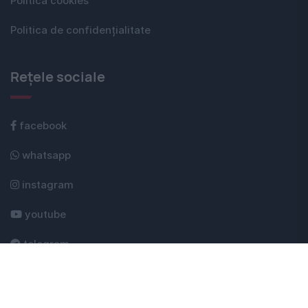
Politica cookies
Politica de confidențialitate
Rețele sociale
facebook
whatsapp
instagram
youtube
telegram
google news