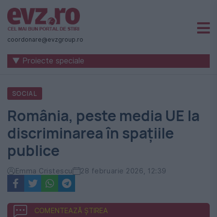
Știri
naționale
coordonare@evzgroup.ro
și
▼ Proiecte speciale
internaționale
|
SOCIAL
România
România, peste media UE la
-
discriminarea în spațiile
Evenimentul
publice
Zilei
Emma Cristescu
28 februarie 2026, 12:39
COMENTEAZĂ ȘTIREA