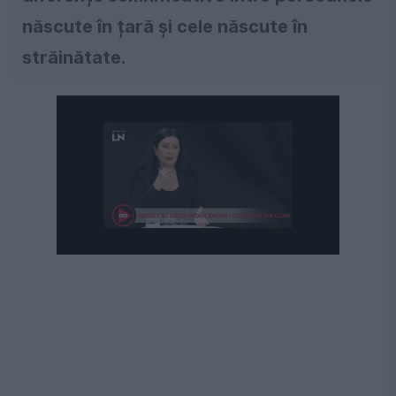
născute în țară și cele născute în
străinătate.