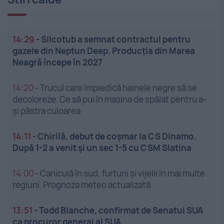
14:29
-
Silcotub a semnat contractul pentru
gazele din Neptun Deep. Producția din Marea
Neagră începe în 2027
14:20
-
Trucul care împiedică hainele negre să se
decoloreze. Ce să pui în mașina de spălat pentru a-
și păstra culoarea
14:11
-
Chirilă, debut de coșmar la CS Dinamo.
După 1-2 a venit și un sec 1-5 cu CSM Slatina
14:00
-
Caniculă în sud, furtuni și vijelii în mai multe
regiuni. Prognoza meteo actualizată
13:51
-
Todd Blanche, confirmat de Senatul SUA
ca procuror general al SUA