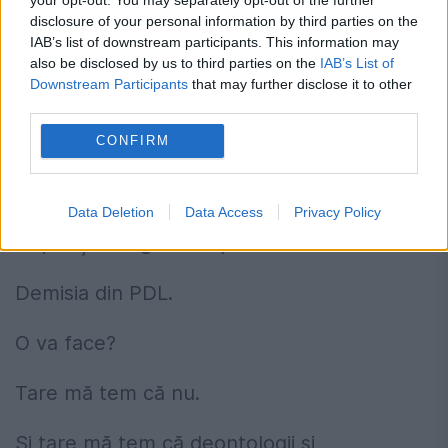
Logică.
disclosure of your personal information by third parties on the
IAB’s list of downstream participants. This information may
Electoratul de Dreapta, căruia îi vrea
also be disclosed by us to third parties on the
IAB’s List of
Downstream Participants
that may further disclose it to other
Monica Macovei voturile nu înghite trișerii
third parties.
ieftine, prin care politicienii îl cred prost.
CONFIRM
Pentru a dovedi că e Monica Macovei și nu
Victor Ponta, Monica Macovei are la
Data Deletion
Data Access
Privacy Policy
dispoziție un gest simplu:
Demisia din PDL.
O va face?
Tare mă tem că nu.
Și tare mă tem că deontologii și