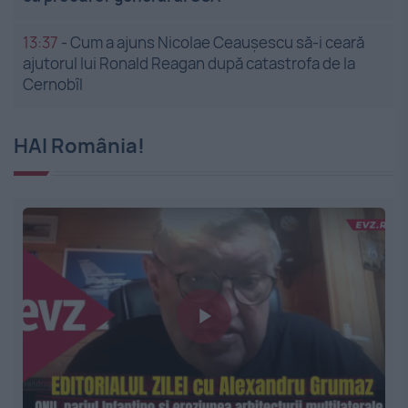
13:37
-
Cum a ajuns Nicolae Ceaușescu să-i ceară
ajutorul lui Ronald Reagan după catastrofa de la
Cernobîl
HAI România!