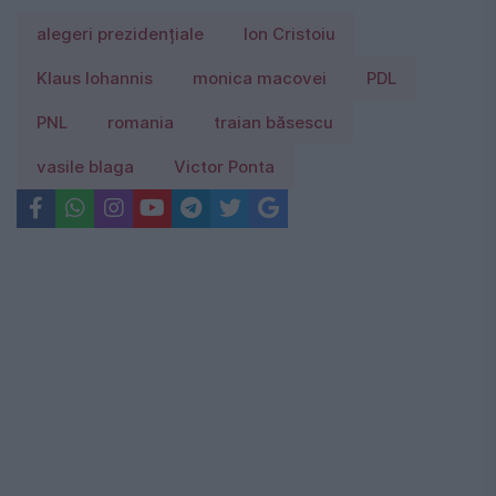
alegeri prezidențiale
Ion Cristoiu
Klaus Iohannis
monica macovei
PDL
PNL
romania
traian băsescu
vasile blaga
Victor Ponta