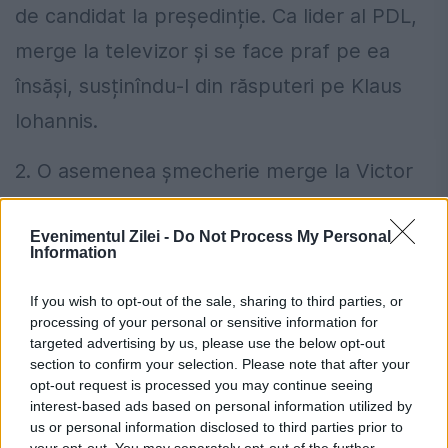
de candidat la președinție. Ca lider al PDL,
merge la televizor și se face praf pe ea
însăși, susținîndu-l din răsputeri pe Klaus
Iohannis.
2. O asemenea șmecherie merge la Victor
Ponta. Nu numai pentru că Victor Ponta ne-
Evenimentul Zilei -
Do Not Process My Personal
a obișnuit cu multiplicările spectaculoase,
Information
diferite ipostaze ale sale intrînd deseori în
If you wish to opt-out of the sale, sharing to third parties, or
conflict și mușcînduse reciproc, precum
processing of your personal or sensitive information for
capetele balaurului din poveste, dar și
targeted advertising by us, please use the below opt-out
section to confirm your selection. Please note that after your
pentru că el se adresează unui electorat
opt-out request is processed you may continue seeing
interest-based ads based on personal information utilized by
care n-a ajuns încă, pe scara Istoriei, la
us or personal information disclosed to third parties prior to
your opt-out. You may separately opt-out of the further