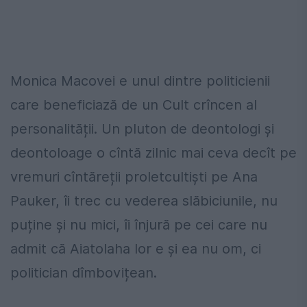
Monica Macovei e unul dintre politicienii
care beneficiază de un Cult crîncen al
personalității. Un pluton de deontologi și
deontoloage o cîntă zilnic mai ceva decît pe
vremuri cîntăreții proletcultiști pe Ana
Pauker, îi trec cu vederea slăbiciunile, nu
puține și nu mici, îi înjură pe cei care nu
admit că Aiatolaha lor e și ea nu om, ci
politician dîmbovițean.