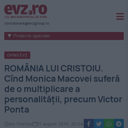
Știri
naționale
coordonare@evzgroup.ro
și
▼ Proiecte speciale
internaționale
|
OPINII EVZ
România
ROMÂNIA LUI CRISTOIU.
-
Cînd Monica Macovei suferă
Evenimentul
de o multiplicare a
Zilei
personalității, precum Victor
Ponta
Ion Cristoiu
21 august 2014, 20:34