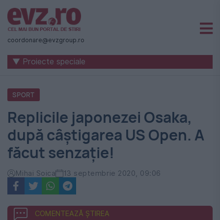
Știri
naționale
coordonare@evzgroup.ro
și
▼ Proiecte speciale
internaționale
|
SPORT
România
Replicile japonezei Osaka,
-
după câștigarea US Open. A
Evenimentul
făcut senzație!
Zilei
Mihai Soica
13 septembrie 2020, 09:06
COMENTEAZĂ ȘTIREA