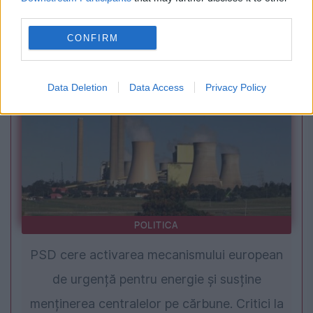
Roger Federer revine pe teren la US Open.
third parties.
Fostul lider mondial va participa la un meci
CONFIRM
demonstrativ
Data Deletion
Data Access
Privacy Policy
POLITICA
PSD cere activarea mecanismului european
de urgență pentru energie și susține
menținerea centralelor pe cărbune. Critici la