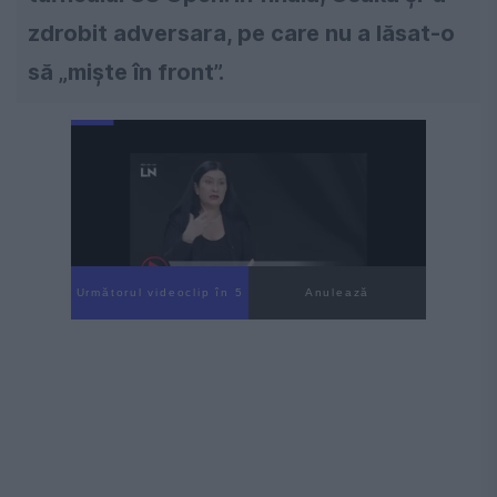
zdrobit adversara, pe care nu a lăsat-o
să „miște în front”.
Următorul videoclip în 4
Anulează