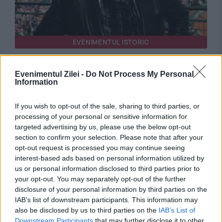
EVENIMENTUL ISTORIC
Omul care a rescris istoria tenisului masculin
Evenimentul Zilei -
Do Not Process My Personal
mondial, Ilie Năstase împlinește 80 de ani
Information
If you wish to opt-out of the sale, sharing to third parties, or
processing of your personal or sensitive information for
targeted advertising by us, please use the below opt-out
section to confirm your selection. Please note that after your
opt-out request is processed you may continue seeing
interest-based ads based on personal information utilized by
us or personal information disclosed to third parties prior to
your opt-out. You may separately opt-out of the further
disclosure of your personal information by third parties on the
IAB’s list of downstream participants. This information may
SPORT
also be disclosed by us to third parties on the
IAB’s List of
Downstream Participants
that may further disclose it to other