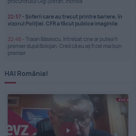
procurorului Gigi Ștefan, închisă
22:57
-
Șoferii care au trecut printre bariere, în
vizorul Poliției. CFR a făcut publice imaginile
22:46
-
Traian Băsescu, întrebat cine ar putea fi
premier după Bolojan: Cred că eu aș fi cel mai bun
premier
HAI România!