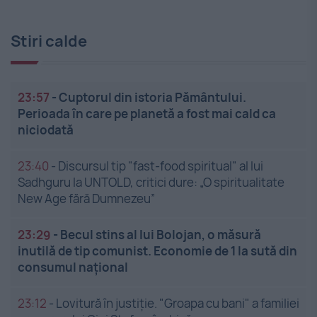
Stiri calde
23:57
-
Cuptorul din istoria Pământului.
Perioada în care pe planetă a fost mai cald ca
niciodată
23:40
-
Discursul tip "fast-food spiritual" al lui
Sadhguru la UNTOLD, critici dure: „O spiritualitate
New Age fără Dumnezeu”
23:29
-
Becul stins al lui Bolojan, o măsură
inutilă de tip comunist. Economie de 1 la sută din
consumul național
23:12
-
Lovitură în justiție. "Groapa cu bani" a familiei