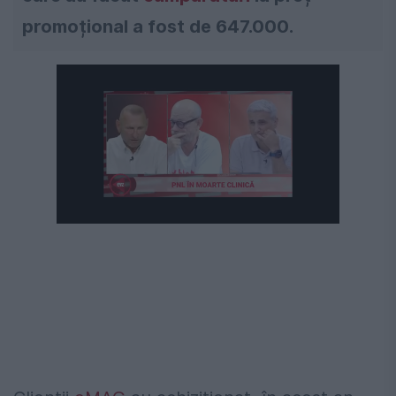
promoțional a fost de 647.000.