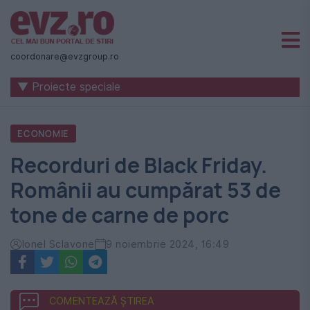
Știri
naționale
coordonare@evzgroup.ro
și
▼ Proiecte speciale
internaționale
|
ECONOMIE
România
Recorduri de Black Friday.
-
Românii au cumpărat 53 de
Evenimentul
tone de carne de porc
Zilei
Ionel Sclavone
9 noiembrie 2024, 16:49
COMENTEAZĂ ȘTIREA