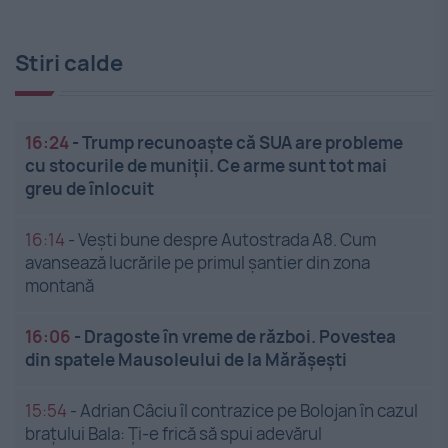
Stiri calde
16:24
-
Trump recunoaște că SUA are probleme
cu stocurile de muniții. Ce arme sunt tot mai
greu de înlocuit
16:14
-
Vești bune despre Autostrada A8. Cum
avansează lucrările pe primul șantier din zona
montană
16:06
-
Dragoste în vreme de război. Povestea
din spatele Mausoleului de la Mărășești
15:54
-
Adrian Câciu îl contrazice pe Bolojan în cazul
brațului Bala: Ți-e frică să spui adevărul