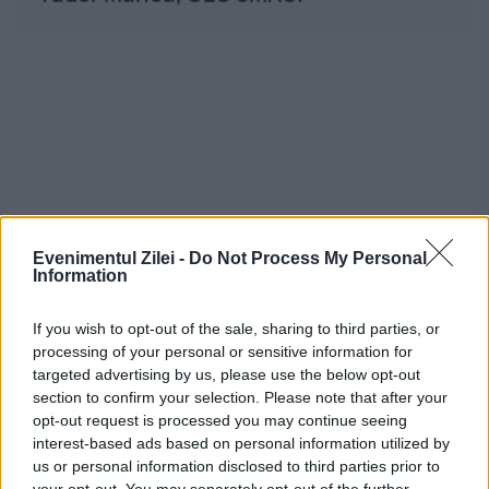
Evenimentul Zilei -
Do Not Process My Personal
Information
If you wish to opt-out of the sale, sharing to third parties, or
processing of your personal or sensitive information for
Potirvit datelor eMAG, peste 38% dintre
targeted advertising by us, please use the below opt-out
clienţii care au comandat de Black Friday au
section to confirm your selection. Please note that after your
opt-out request is processed you may continue seeing
avut un abonament Genius. Acesta permite
interest-based ads based on personal information utilized by
us or personal information disclosed to third parties prior to
livrarea gratuită, dar și o serie de oferte
your opt-out. You may separately opt-out of the further