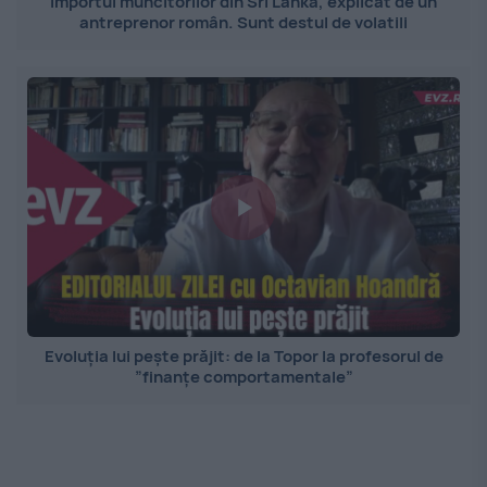
Importul muncitorilor din Sri Lanka, explicat de un
antreprenor român. Sunt destul de volatili
Evoluția lui pește prăjit: de la Topor la profesorul de
”finanțe comportamentale”