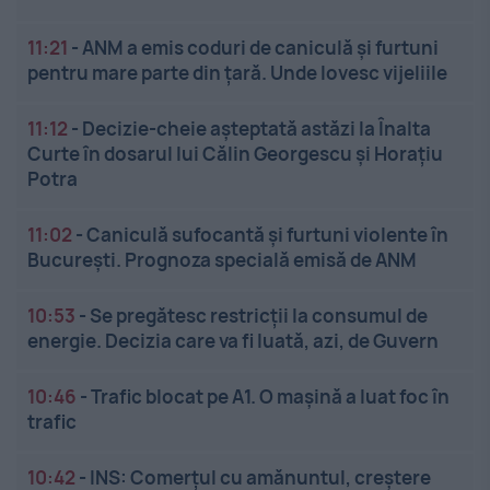
11:21
-
ANM a emis coduri de caniculă și furtuni
pentru mare parte din țară. Unde lovesc vijeliile
11:12
-
Decizie-cheie așteptată astăzi la Înalta
Curte în dosarul lui Călin Georgescu și Horațiu
Potra
11:02
-
Caniculă sufocantă și furtuni violente în
București. Prognoza specială emisă de ANM
10:53
-
Se pregătesc restricții la consumul de
energie. Decizia care va fi luată, azi, de Guvern
10:46
-
Trafic blocat pe A1. O mașină a luat foc în
trafic
10:42
-
INS: Comerțul cu amănuntul, creștere