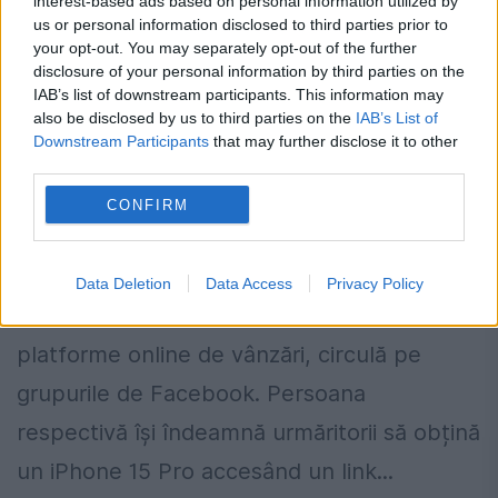
interest-based ads based on personal information utilized by
us or personal information disclosed to third parties prior to
your opt-out. You may separately opt-out of the further
disclosure of your personal information by third parties on the
IAB’s list of downstream participants. This information may
also be disclosed by us to third parties on the
IAB’s List of
Downstream Participants
that may further disclose it to other
third parties.
O înșelătorie virală lovește din nou.
CONFIRM
Atenție la capcana de 49 de lei
20 IUNIE 2025
Data Deletion
Data Access
Privacy Policy
O nouă tentativă de fraudă atribuită unei
platforme online de vânzări, circulă pe
grupurile de Facebook. Persoana
respectivă își îndeamnă urmăritorii să obțină
un iPhone 15 Pro accesând un link...