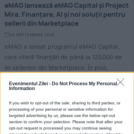
eMAG lansează eMAG Capital și Project
Mira. Finanțare, AI și noi soluții pentru
sellerii din Marketplace
24 SEPTEMBRIE 2025
eMAG a lansat programul eMAG Capital,
care oferă finanțări de până la 125.000 de
lei sellerilor din Marketplace. În plus,
antreprenorii beneficiază de Project Mira –
Evenimentul Zilei -
Do Not Process My Personal
asistentul virtual 24/7, noi...
Information
If you wish to opt-out of the sale, sharing to third parties, or
processing of your personal or sensitive information for
targeted advertising by us, please use the below opt-out
section to confirm your selection. Please note that after your
opt-out request is processed you may continue seeing