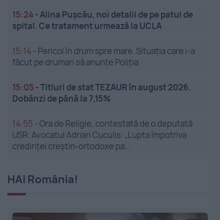
15:24
-
Alina Pușcău, noi detalii de pe patul de
spital. Ce tratament urmează la UCLA
15:14
-
Pericol în drum spre mare. Situația care i-a
făcut pe drumari să anunțe Poliția
15:05
-
Titluri de stat TEZAUR în august 2026.
Dobânzi de până la 7,15%
14:55
-
Ora de Religie, contestată de o deputată
USR. Avocatul Adrian Cuculis: „Lupta împotriva
credinței creștin-ortodoxe pa...
HAI România!