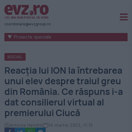
Știri
naționale
coordonare@evzgroup.ro
și
▼ Proiecte speciale
internaționale
|
SOCIAL
România
Reacția lui ION la întrebarea
-
unui elev despre traiul greu
Evenimentul
din România. Ce răspuns i-a
Zilei
dat consilierul virtual al
premierului Ciucă
Antonia Hendrik
14 martie 2023, 11:15