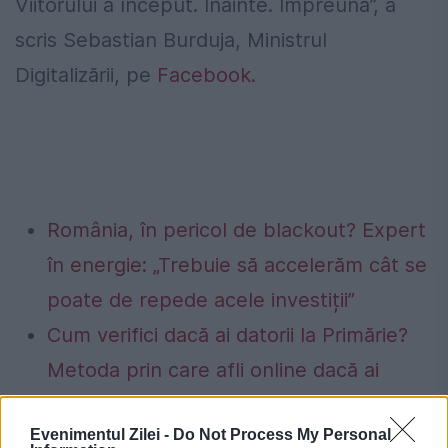
Viitorului a început. Înainte. Împreună”, a
scris Sebastian Burduja, Ministrul
Digitalizării, pe
Facebook.
România, în pericol de blackout? Expert
în energie: „Trebuie să accelerăm cât se
poate de repede acele investiții”
Cum verifici dacă ai datorii la Primărie?
Metoda prin care afli online dacă ai
restanțe la taxe și impozite
Evenimentul Zilei -
Do Not Process My Personal