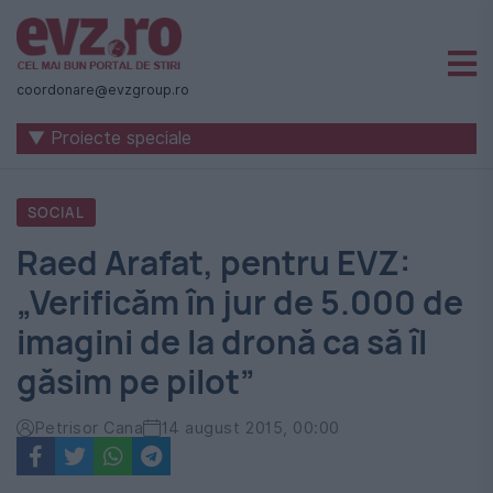
Știri
naționale
coordonare@evzgroup.ro
și
▼ Proiecte speciale
internaționale
|
SOCIAL
România
Raed Arafat, pentru EVZ:
-
„Verificăm în jur de 5.000 de
Evenimentul
imagini de la dronă ca să îl
Zilei
găsim pe pilot”
Petrisor Cana
14 august 2015, 00:00