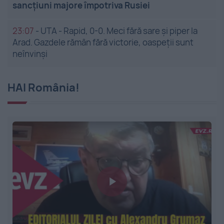
sancțiuni majore împotriva Rusiei
23:07
-
UTA - Rapid, 0-0. Meci fără sare și piper la
Arad. Gazdele rămân fără victorie, oaspeții sunt
neînvinși
HAI România!