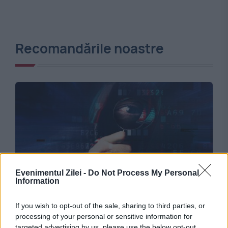
Recomandările noastre
Evenimentul Zilei -
Do Not Process My Personal
Information
SOCIAL
Noi detalii în cazul româncei acuzate de
If you wish to opt-out of the sale, sharing to third parties, or
processing of your personal or sensitive information for
spionaj pentru Rusia. Anchetatorii verifică un
targeted advertising by us, please use the below opt-out