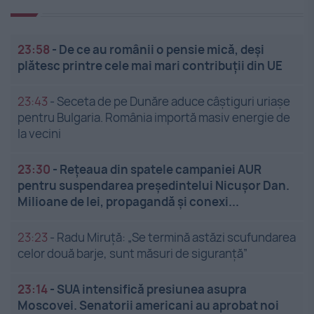
23:58
-
De ce au românii o pensie mică, deși
plătesc printre cele mai mari contribuții din UE
23:43
-
Seceta de pe Dunăre aduce câștiguri uriașe
pentru Bulgaria. România importă masiv energie de
la vecini
23:30
-
Rețeaua din spatele campaniei AUR
pentru suspendarea președintelui Nicușor Dan.
Milioane de lei, propagandă și conexi...
23:23
-
Radu Miruță: „Se termină astăzi scufundarea
celor două barje, sunt măsuri de siguranţă”
23:14
-
SUA intensifică presiunea asupra
Moscovei. Senatorii americani au aprobat noi