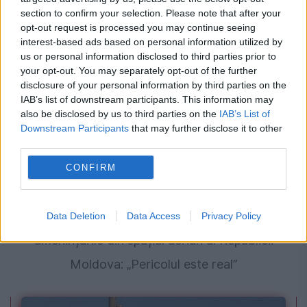
section to confirm your selection. Please note that after your
posibil plan de asasinat
opt-out request is processed you may continue seeing
interest-based ads based on personal information utilized by
us or personal information disclosed to third parties prior to
your opt-out. You may separately opt-out of the further
disclosure of your personal information by third parties on the
IAB’s list of downstream participants. This information may
also be disclosed by us to third parties on the
IAB’s List of
Downstream Participants
that may further disclose it to other
third parties.
CONFIRM
INTERNATIONAL
Decizia luată de Maia Sandu după
Data Deletion
Data Access
Privacy Policy
amenințările din spațiul aerian al Republicii
Moldova: „Pericolul este real”