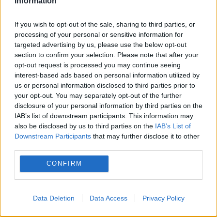
Information
If you wish to opt-out of the sale, sharing to third parties, or
processing of your personal or sensitive information for
targeted advertising by us, please use the below opt-out
section to confirm your selection. Please note that after your
opt-out request is processed you may continue seeing
MONDEN
interest-based ads based on personal information utilized by
Noul sezon de la Vocea României va avea noi
us or personal information disclosed to third parties prior to
your opt-out. You may separately opt-out of the further
reguli. Când începe difuzarea
disclosure of your personal information by third parties on the
IAB’s list of downstream participants. This information may
also be disclosed by us to third parties on the
IAB’s List of
Downstream Participants
that may further disclose it to other
third parties.
CONFIRM
Data Deletion
Data Access
Privacy Policy