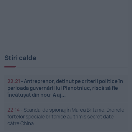
Stiri calde
22:21
-
Antreprenor, deţinut pe criterii politice în
perioada guvernării lui Plahotniuc, riscă să fie
încătuşat din nou: A aj...
22:14
-
Scandal de spionaj în Marea Britanie. Dronele
forțelor speciale britanice au trimis secret date
către China