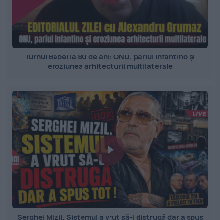
Turnul Babel la 80 de ani: ONU, pariul Infantino și
eroziunea arhitecturii multilaterale
Serghei Mizil. Sistemul a vrut să-l distrugă dar a spus