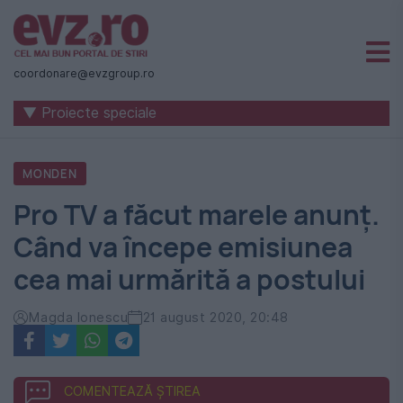
Știri
naționale
coordonare@evzgroup.ro
și
▼ Proiecte speciale
internaționale
|
MONDEN
România
Pro TV a făcut marele anunț.
-
Când va începe emisiunea
Evenimentul
cea mai urmărită a postului
Zilei
Magda Ionescu
21 august 2020, 20:48
COMENTEAZĂ ȘTIREA