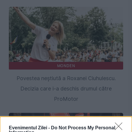
MONDEN
Povestea neștiută a Roxanei Ciuhulescu.
Decizia care i-a deschis drumul către
ProMotor
Evenimentul Zilei -
Do Not Process My Personal