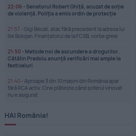
22:06
-
Senatorul Robert Ghiță, acuzat de soție
de violență. Poliția a emis ordin de protecție
21:57
-
Gigi Becali, atac fără precedent la adresa lui
Ilie Bolojan. Finanțatorul de la FCSB, vorbe grele
21:50
-
Metode noi de ascundere a drogurilor.
Cătălin Predoiu anunță verificări mai ample la
festivaluri
21:40
-
Aproape 3 din 10 mașini din România apar
fără RCA activ. Cine plătește când șoferul vinovat
nu e asigurat
HAI România!