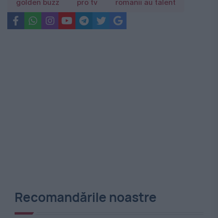
golden buzz
pro tv
romanii au talent
Recomandările noastre