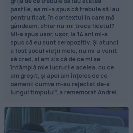
grijă de ce trebuie să iau atâtea
pastile, ea mi-a spus că trebuie să iau
pentru ficat, în contextul în care mă
gândeam, chiar nu-mi trece ficatul?
Mi-a spus uşor, uşor, la 14 ani mi-a
spus că eu sunt seropozitiv. Şi atunci
a fost şocul vieţii mele, nu mi-a venit
să cred, şi am zis că de ce mi se
întâmplă mie lucrurile acelea, cu ce
am greşit, şi apoi am înţeles de ce
oamenii cumva m-au rejectat de-a
lungul timpului”, a rememorat Andrei.