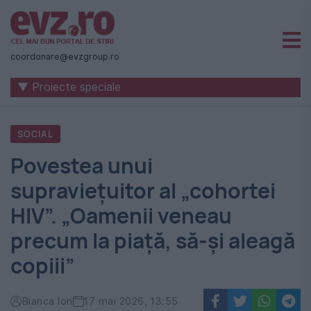
Știri
naționale
coordonare@evzgroup.ro
și
▼ Proiecte speciale
internaționale
|
SOCIAL
România
Povestea unui
-
supravieţuitor al „cohortei
Evenimentul
HIV”. „Oamenii veneau
Zilei
precum la piaţă, să-şi aleagă
copiii”
Bianca Ion
17 mai 2026, 13:55