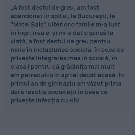
„A fost destul de greu, am fost
abandonat în spital, la Bucureşti, la
”Matei Balş”, ulterior o famile m-a luat
în îngrijirea ei şi mi-a dat o şansă la
viaţă, a fost destul de greu pentru
mine în incluziunea socială, în ceea ce
priveşte integrarea mea în şcoală, în
clasa I pentru că grădiniţa mai mult
am petrecut-o în spital decât acasă. În
primul an de gimnaziu am văzut prima
dată reacţia societăţii în ceea ce
priveşte infecţia cu HIV.