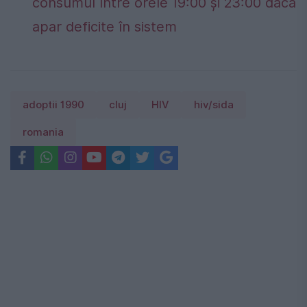
consumul între orele 19:00 și 23:00 dacă
apar deficite în sistem
adoptii 1990
cluj
HIV
hiv/sida
romania