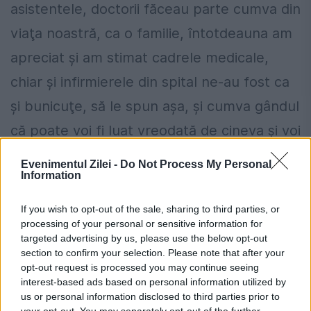
asistentele, doctorii făceau parte cumva din
viaţa noastră, ca o familie, întotdeauna am
apreciat şi am stimat cadrele medicale,
chiar şi infirmierele din spital ne-au fost ca
şi bunicuţe, să le spun aşa, şi cumva gândul
că poate voi fi luat vreodată de cineva şi voi
avea o viaţă nouă, faţă de restul copiilor
Evenimentul Zilei -
Do Not Process My Personal
Information
care, din păcate, nu au mai avut şansa să
primească o viaţă nouă.
If you wish to opt-out of the sale, sharing to third parties, or
processing of your personal or sensitive information for
A fost aşa, cu activităţi, paturi reci, totul gri,
targeted advertising by us, please use the below opt-out
section to confirm your selection. Please note that after your
niciodată nu a fost o viaţă frumoasă în
opt-out request is processed you may continue seeing
interest-based ads based on personal information utilized by
spital şi în general nu e o viaţă frumoasă în
us or personal information disclosed to third parties prior to
your opt-out. You may separately opt-out of the further