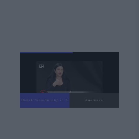
Următorul videoclip în 3
Anulează