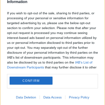
Information
If you wish to opt-out of the sale, sharing to third parties, or
processing of your personal or sensitive information for
targeted advertising by us, please use the below opt-out
MONDEN
section to confirm your selection. Please note that after your
Noroc incredibil. Un bilet de loterie de un
opt-out request is processed you may continue seeing
interest-based ads based on personal information utilized by
milion de euro a fost găsit în camionul de
us or personal information disclosed to third parties prior to
your opt-out. You may separately opt-out of the further
gunoi
disclosure of your personal information by third parties on the
IAB’s list of downstream participants. This information may
also be disclosed by us to third parties on the
IAB’s List of
Downstream Participants
that may further disclose it to other
third parties.
CONFIRM
Data Deletion
Data Access
Privacy Policy