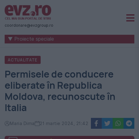
Știri
naționale
coordonare@evzgroup.ro
și
▼ Proiecte speciale
internaționale
|
ACTUALITATE
România
Permisele de conducere
-
eliberate în Republica
Evenimentul
Moldova, recunoscute în
Zilei
Italia
Maria Dima
21 martie 2024, 21:42