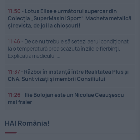
11:50
-
Lotus Elise e următorul supercar din
Colecția „SuperMașini Sport”. Macheta metalică
și revista, de joi la chioșcuri!
11:46
-
De ce nu trebuie să setezi aerul condiționat
la o temperatură prea scăzută în zilele fierbinți.
Explicația medicului ...
11:37
-
Război în instanță între Realitatea Plus și
CNA. Sunt vizați și membrii Consiliului
11:26
-
Ilie Bolojan este un Nicolae Ceaușescu
mai fraier
HAI România!