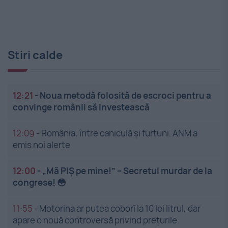
Stiri calde
12:21
-
Noua metodă folosită de escroci pentru a
convinge românii să investească
12:09
-
România, între caniculă și furtuni. ANM a
emis noi alerte
12:00
-
„Mă PIȘ pe mine!” – Secretul murdar de la
congrese! 😳
11:55
-
Motorina ar putea coborî la 10 lei litrul, dar
apare o nouă controversă privind prețurile