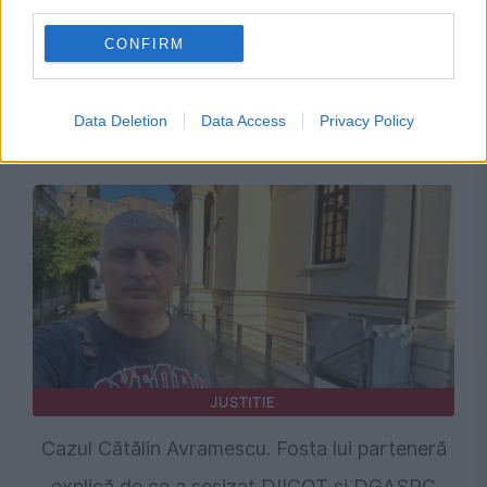
third parties.
CONFIRM
VREMEA
Caniculă sufocantă și furtuni violente în
Data Deletion
Data Access
Privacy Policy
București. Prognoza specială emisă de ANM
JUSTITIE
Cazul Cătălin Avramescu. Fosta lui parteneră
explică de ce a sesizat DIICOT și DGASPC