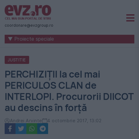
Știri
naționale
coordonare@evzgroup.ro
și
▼ Proiecte speciale
internaționale
|
JUSTITIE
România
PERCHIZIŢII la cel mai
-
PERICULOS CLAN de
Evenimentul
INTERLOPI. Procurorii DIICOT
Zilei
au descins în forţă
Andrei Arvinte
4 octombrie 2017, 13:02