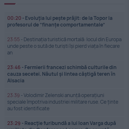
00:20
-
Evoluția lui pește prăjit: de la Topor la
profesorul de ”finanțe comportamentale”
23:55
-
Destinația turistică mortală: locul din Europa
unde peste o sută de turiști își pierd viața în fiecare
an
23:46
-
Fermierii francezi schimbă culturile din
cauza secetei. Năutul și lintea câștigă teren în
Alsacia
23:39
-
Volodimir Zelenski anunță operațiuni
speciale împotriva industriei militare ruse. Ce ținte
au fost identificate
23:29
-
Reacție furibundă a lui Ioan Varga după