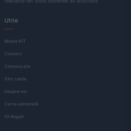
relevante din toate domeniile de activitate
Utile
Media KIT
Contact
Comunicate
Stiri calde
Despre noi
Carta editorială
10 Reguli