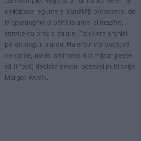
„Era complet vegetarian şi mânca cele mai
delicioase legume şi bunătăţi proaspete, de
la sparanghel şi până la ardei şi mazăre,
servite cu orez şi salate. Totul era aranjat
pe un singur platou. Nu era nicio bucăţică
de carne, nu-mi amintesc nici măcar peşte
să fi fost”, declara pentru aceeaşi publicaţie
Margot Woelk.