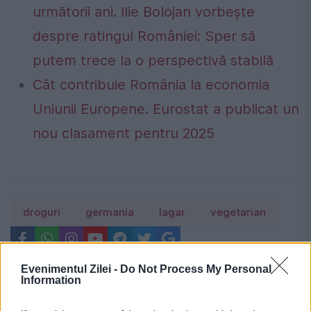
următorii ani. Ilie Bolojan vorbește
despre ratingul României: Sper să
putem trece la o perspectivă stabilă
Cât contribuie România la economia
Uniunii Europene. Eurostat a publicat un
nou clasament pentru 2025
droguri
germania
lagar
vegetarian
Evenimentul Zilei -
Do Not Process My Personal
Information