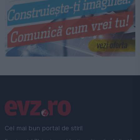
Linkuri utile
Cel mai bun portal de stiri!