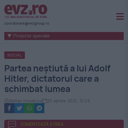
Știri
naționale
coordonare@evzgroup.ro
și
▼ Proiecte speciale
internaționale
|
SOCIAL
România
Partea neștiută a lui Adolf
-
Hitler, dictatorul care a
Evenimentul
schimbat lumea
Zilei
Adrian Horeboiu
25 aprilie 2021, 12:25
COMENTEAZĂ ȘTIREA