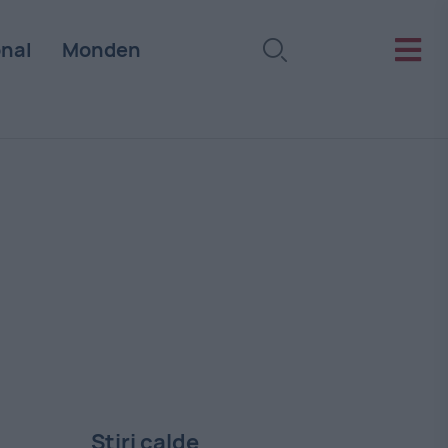
onal
Monden
Stiri calde