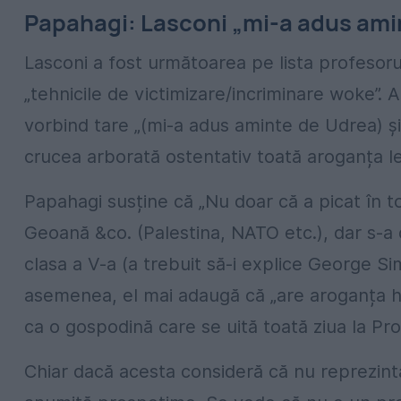
Papahagi: Lasconi „mi-a adus ami
Lasconi a fost următoarea pe lista profesorul
„tehnicile de victimizare/incriminare woke”. A
vorbind tare „(mi-a adus aminte de Udrea) și
crucea arborată ostentativ toată aroganța le
Papahagi susține că „Nu doar că a picat în t
Geoană &co. (Palestina, NATO etc.), dar s-a 
clasa a V-a (a trebuit să-i explice George Si
asemenea, el mai adaugă că „are aroganța hi
ca o gospodină care se uită toată ziua la Pro
Chiar dacă acesta consideră că nu reprezint