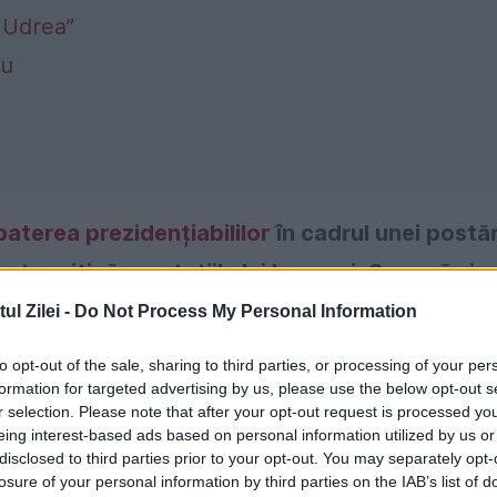
 Udrea”
țu
aterea prezidențiabililor
în cadrul unei postăr
ta critică prestațiile lui Lasconi, Geoană și
rea acestora.
l Zilei -
Do Not Process My Personal Information
to opt-out of the sale, sharing to third parties, or processing of your per
formation for targeted advertising by us, please use the below opt-out s
r selection. Please note that after your opt-out request is processed y
eing interest-based ads based on personal information utilized by us or
disclosed to third parties prior to your opt-out. You may separately opt-
losure of your personal information by third parties on the IAB’s list of