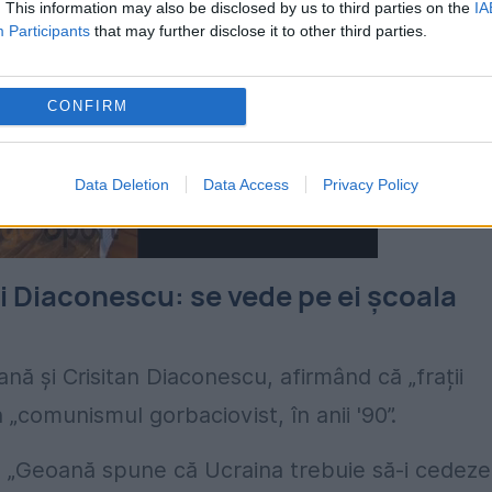
. This information may also be disclosed by us to third parties on the
IA
Participants
that may further disclose it to other third parties.
CONFIRM
Data Deletion
Data Access
Privacy Policy
i Diaconescu: se vede pe ei școala
ă și Crisitan Diaconescu, afirmând că „frații
„comunismul gorbaciovist, în anii '90”.
e, „Geoană spune că Ucraina trebuie să-i cedeze