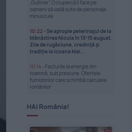
„Gulliver”. O ciupercă îi face pe
oameni să vadă sute de personaje
minuscule
10:22
-
Se apropie pelerinajul de la
Mănăstirea Nicula în 13-15 august.
Zile de rugăciune, credință și
tradiție la icoana Mai...
10:14
-
Facturile la energie din
toamnă, sub presiune. Ofertele
furnizorilor care schimbă calculele
românilor
HAI România!