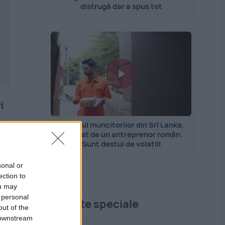
distrugă dar a spus tot
i
Importul muncitorilor din Sri Lanka,
explicat de un antreprenor român.
Sunt destul de volatili
sonal or
ection to
ou may
 personal
Proiecte speciale
out of the
 downstream