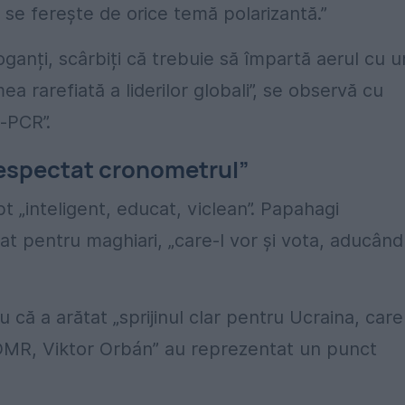
 se ferește de orice temă polarizantă.”
ganți, scârbiți că trebuie să împartă aerul cu un
 rarefiată a liderilor globali”, se observă cu
-PCR”.
respectat cronometrul”
„inteligent, educat, viclean”. Papahagi
t pentru maghiari, „care-l vor și vota, aducând
 că a arătat „sprijinul clar pentru Ucraina, care
UDMR, Viktor Orbán” au reprezentat un punct