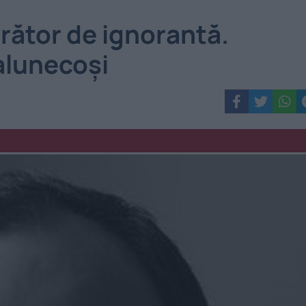
orător de ignorantă.
alunecoși