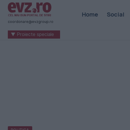
Știri
Home
Social
naționale
coordonare@evzgroup.ro
și
▼ Proiecte speciale
internaționale
|
România
-
Evenimentul
Zilei