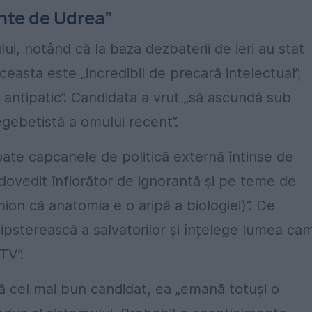
nte de Udrea”
ui, notând că la baza dezbaterii de ieri au stat
ceasta este „incredibil de precară intelectual”,
 antipatic”. Candidata a vrut „să ascundă sub
gebetistă a omului recent”.
oate capcanele de politică externă întinse de
dovedit înfiorător de ignorantă și pe teme de
mion că anatomia e o aripă a biologiei)”. De
psterească a salvatorilor și înțelege lumea ca
TV”.
ă cel mai bun candidat, ea „emană totuși o