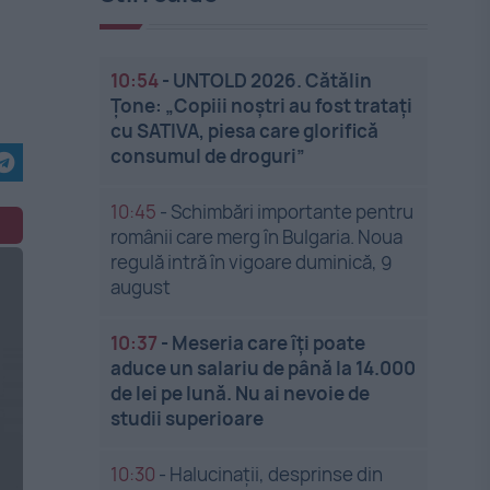
10:54
-
UNTOLD 2026. Cătălin
Țone: „Copiii noștri au fost tratați
cu SATIVA, piesa care glorifică
consumul de droguri”
10:45
-
Schimbări importante pentru
românii care merg în Bulgaria. Noua
regulă intră în vigoare duminică, 9
august
10:37
-
Meseria care îți poate
aduce un salariu de până la 14.000
de lei pe lună. Nu ai nevoie de
studii superioare
10:30
-
Halucinații, desprinse din