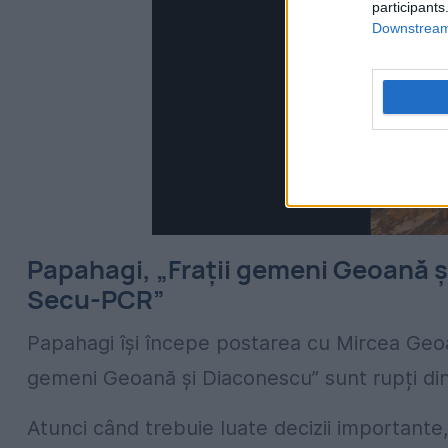
participants
Downstream 
Papahagi, „Frații gemeni Geoană ș
Secu-PCR”
Papahagi își începe postarea cu Mircea Geoan
gemeni Geoană și Diaconescu” sunt rupți din 
Atunci când trebuie luate decizii important