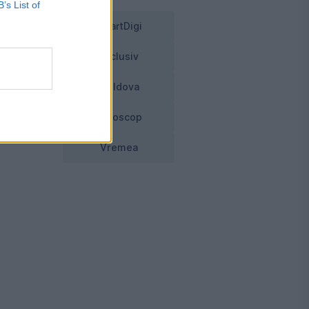
B’s List of
SmartDigi
Exclusiv
Moldova
Horoscop
Vremea