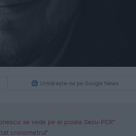
Urmărește-ne pe Google News
conescu: se vede pe ei școala Secu-PCR”
tat cronometrul”