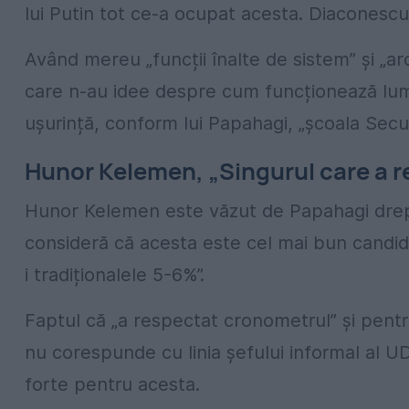
lui Putin tot ce-a ocupat acesta. Diaconescu
Având mereu „funcții înalte de sistem” și „aro
care n-au idee despre cum funcționează lumea
ușurință, conform lui Papahagi, „școala Secu
Hunor Kelemen, „Singurul care a 
Hunor Kelemen este văzut de Papahagi drept 
consideră că acesta este cel mai bun candida
i tradiționalele 5-6%”.
Faptul că „a respectat cronometrul” și pentru
nu corespunde cu linia șefului informal al 
forte pentru acesta.