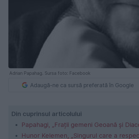
Adrian Papahag. Sursa foto: Facebook
Adaugă-ne ca sursă preferată în Google
Din cuprinsul articolului
Papahagi, „Frații gemeni Geoană și Dia
Hunor Kelemen, „Singurul care a respec