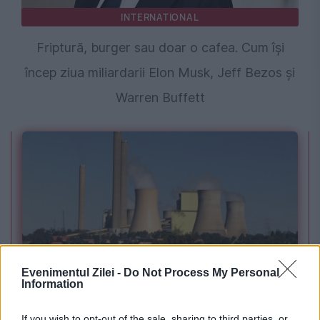
INTERNATIONAL
Friptură, burger sau doar o cafea. Cum își
încep ziua miliardarii Elon Musk, Jeff Bezos și
Warren Buffett
Evenimentul Zilei -
Do Not Process My Personal
POLITICA
Information
PSD cere activarea mecanismului european
If you wish to opt-out of the sale, sharing to third parties, or