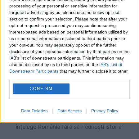
de urgență pentru energie și susține
processing of your personal or sensitive information for
targeted advertising by us, please use the below opt-out
menținerea centralelor pe cărbune. Critici la
section to confirm your selection. Please note that after your
adresa lui Bolojan
opt-out request is processed you may continue seeing
interest-based ads based on personal information utilized by
us or personal information disclosed to third parties prior to
your opt-out. You may separately opt-out of the further
disclosure of your personal information by third parties on the
IAB’s list of downstream participants. This information may
also be disclosed by us to third parties on the
IAB’s List of
Downstream Participants
that may further disclose it to other
third parties.
CONFIRM
POLITICA
Data Deletion
Data Access
Privacy Policy
Ambasadorul SUA, Darryl Nirenberg: „Nu poți
înțelege România fără să-i cunoști istoria”