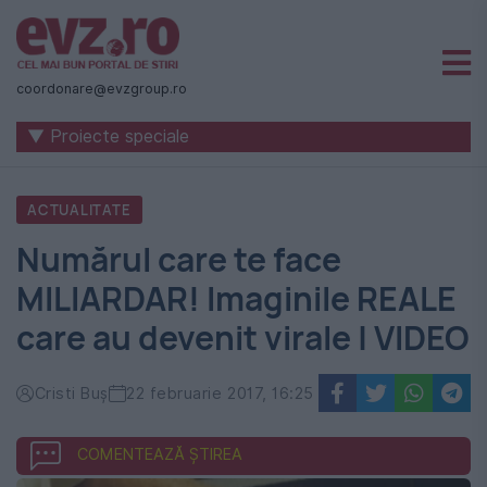
Știri
naționale
coordonare@evzgroup.ro
și
▼ Proiecte speciale
internaționale
|
ACTUALITATE
România
Numărul care te face
-
MILIARDAR! Imaginile REALE
Evenimentul
care au devenit virale | VIDEO
Zilei
Cristi Buș
22 februarie 2017, 16:25
COMENTEAZĂ ȘTIREA