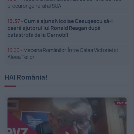
procuror general al SUA
13:37
-
Cum a ajuns Nicolae Ceaușescu să-i
ceară ajutorul lui Ronald Reagan după
catastrofa de la Cernobîl
13:30
-
Mecena Românilor. Între Calea Victoriei și
Aleea Teilor.
HAI România!