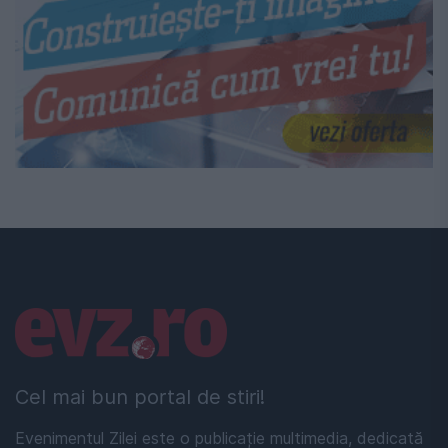
Linkuri utile
Cel mai bun portal de stiri!
Evenimentul Zilei este o publicație multimedia, dedicată