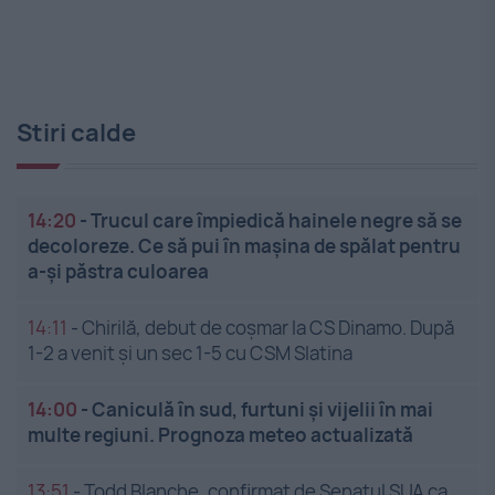
Stiri calde
14:20
-
Trucul care împiedică hainele negre să se
decoloreze. Ce să pui în mașina de spălat pentru
a-și păstra culoarea
14:11
-
Chirilă, debut de coșmar la CS Dinamo. După
1-2 a venit și un sec 1-5 cu CSM Slatina
14:00
-
Caniculă în sud, furtuni și vijelii în mai
multe regiuni. Prognoza meteo actualizată
13:51
-
Todd Blanche, confirmat de Senatul SUA ca