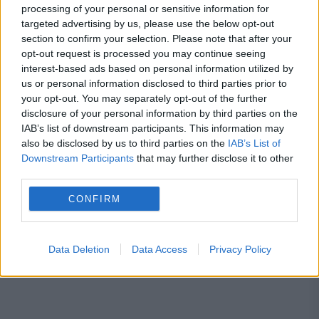
processing of your personal or sensitive information for
ANM schimbă prognoza: furtuni
targeted advertising by us, please use the below opt-out
section to confirm your selection. Please note that after your
puternice după caniculă. Harta
opt-out request is processed you may continue seeing
avertizărilor pentru următoarele trei zile
interest-based ads based on personal information utilized by
us or personal information disclosed to third parties prior to
Prețurile carburanților joi, 6 august
your opt-out. You may separately opt-out of the further
disclosure of your personal information by third parties on the
2026. Lista stațiilor cu cele mai mici
IAB’s list of downstream participants. This information may
tarife
also be disclosed by us to third parties on the
IAB’s List of
Downstream Participants
that may further disclose it to other
third parties.
CONFIRM
decizie
decret
nicusor dan
semnatura
Data Deletion
Data Access
Privacy Policy