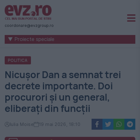
Știri
naționale
coordonare@evzgroup.ro
și
▼ Proiecte speciale
internaționale
|
POLITICA
România
Nicușor Dan a semnat trei
-
decrete importante. Doi
Evenimentul
procurori și un general,
Zilei
eliberați din funcții
Iulia Moise
19 mai 2026, 18:10