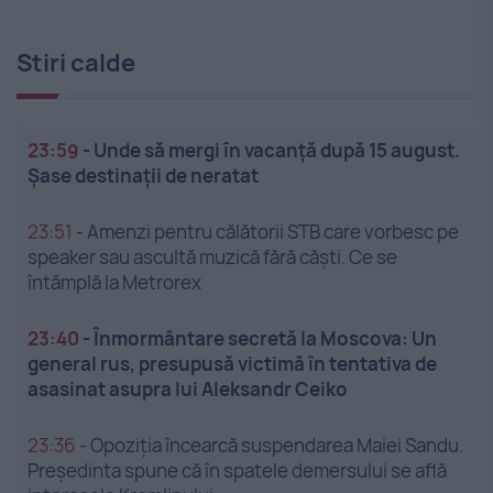
Stiri calde
23:59
-
Unde să mergi în vacanță după 15 august.
Șase destinații de neratat
23:51
-
Amenzi pentru călătorii STB care vorbesc pe
speaker sau ascultă muzică fără căști. Ce se
întâmplă la Metrorex
23:40
-
Înmormântare secretă la Moscova: Un
general rus, presupusă victimă în tentativa de
asasinat asupra lui Aleksandr Ceiko
23:36
-
Opoziția încearcă suspendarea Maiei Sandu.
Președinta spune că în spatele demersului se află