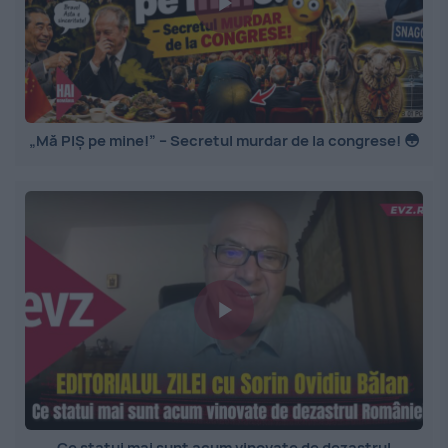
„Mă PIȘ pe mine!” – Secretul murdar de la congrese! 😳
Ce statui mai sunt acum vinovate de dezastrul