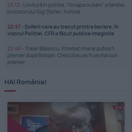
23:12
-
Lovitură în justiție. "Groapa cu bani" a familiei
procurorului Gigi Ștefan, închisă
22:57
-
Șoferii care au trecut printre bariere, în
vizorul Poliției. CFR a făcut publice imaginile
22:46
-
Traian Băsescu, întrebat cine ar putea fi
premier după Bolojan: Cred că eu aș fi cel mai bun
premier
HAI România!