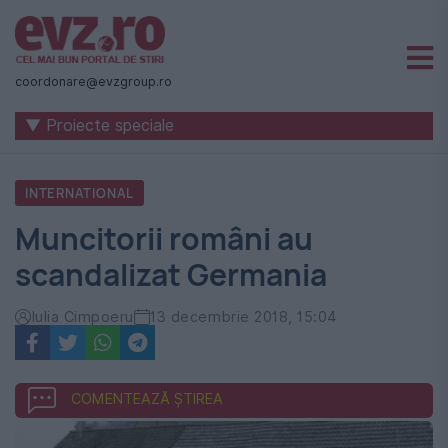
Știri
naționale
coordonare@evzgroup.ro
și
▼ Proiecte speciale
internaționale
|
INTERNATIONAL
România
Muncitorii români au
-
scandalizat Germania
Evenimentul
Zilei
Iulia Cimpoeru
13 decembrie 2018, 15:04
COMENTEAZĂ ȘTIREA