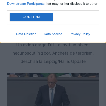
Downstream Participants
that may further disclose it to other
third parties.
CONFIRM
Data Deletion
Data Access
Privacy Policy
INTERNATIONAL
Un avion cargo DHL a lovit un obiect
necunoscut în zbor. Anchetă de terorism,
deschisă la Leipzig/Halle. Update