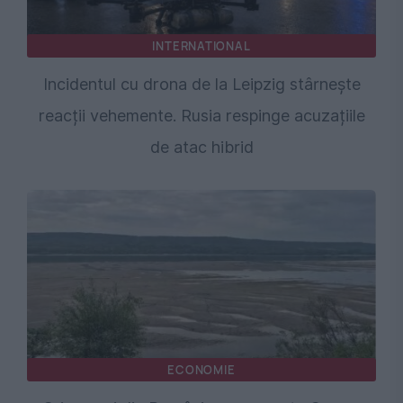
INTERNATIONAL
Incidentul cu drona de la Leipzig stârnește
reacții vehemente. Rusia respinge acuzațiile
de atac hibrid
ECONOMIE