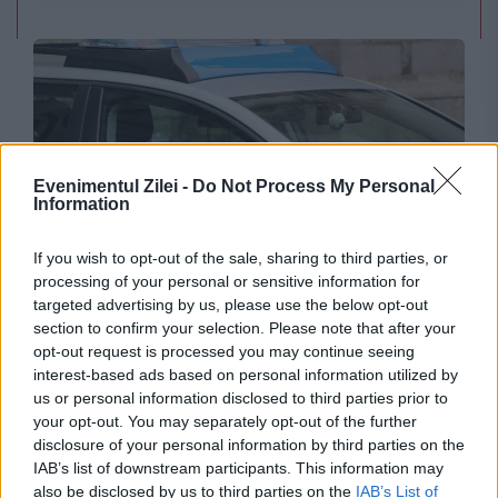
Evenimentul Zilei -
Do Not Process My Personal
Information
If you wish to opt-out of the sale, sharing to third parties, or
INTERNATIONAL
processing of your personal or sensitive information for
targeted advertising by us, please use the below opt-out
Cine este românca arestată în Germania într-
section to confirm your selection. Please note that after your
un dosar de spionaj. Ar fi urmărit șef din
opt-out request is processed you may continue seeing
interest-based ads based on personal information utilized by
industria dronelor
us or personal information disclosed to third parties prior to
your opt-out. You may separately opt-out of the further
disclosure of your personal information by third parties on the
IAB’s list of downstream participants. This information may
also be disclosed by us to third parties on the
IAB’s List of