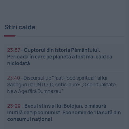
Stiri calde
23:57
-
Cuptorul din istoria Pământului.
Perioada în care pe planetă a fost mai cald ca
niciodată
23:40
-
Discursul tip "fast-food spiritual" al lui
Sadhguru la UNTOLD, critici dure: „O spiritualitate
New Age fără Dumnezeu”
23:29
-
Becul stins al lui Bolojan, o măsură
inutilă de tip comunist. Economie de 1 la sută din
consumul național