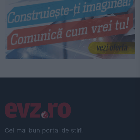
Linkuri utile
Cel mai bun portal de stiri!