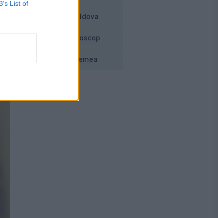
B’s List of
Moldova
Horoscop
Vremea