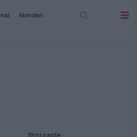
onal
Monden
Stiri calde