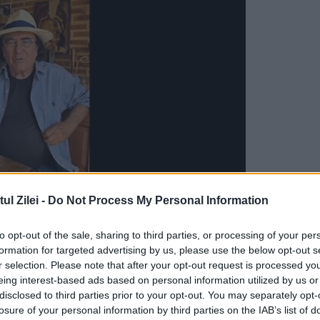
l Zilei -
Do Not Process My Personal Information
egiunea Moscova, iar o altă persoană a murit în
to opt-out of the sale, sharing to third parties, or processing of your per
uminică.
formation for targeted advertising by us, please use the below opt-out s
r selection. Please note that after your opt-out request is processed y
te în regiunea Moscova
eing interest-based ads based on personal information utilized by us or
disclosed to third parties prior to your opt-out. You may separately opt-
biov
, a declarat că o femeie a murit după ce o
losure of your personal information by third parties on the IAB’s list of