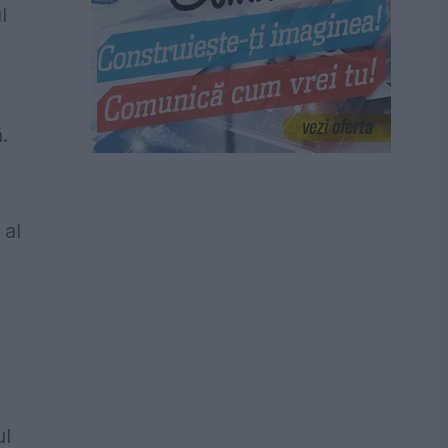
l
.
 al
ul