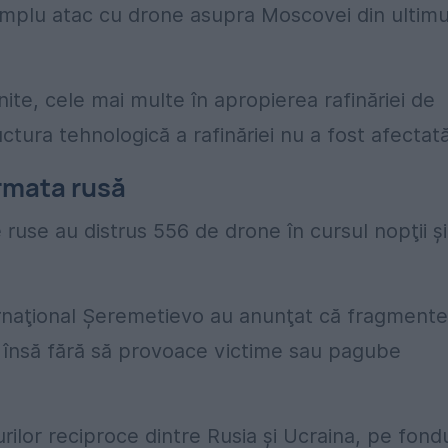
amplu atac cu drone asupra Moscovei din ultimu
ite, cele mai multe în apropierea rafinăriei de
ctura tehnologică a rafinăriei nu a fost afectată
rmata rusă
e ruse au distrus 556 de drone în cursul nopţii şi
rnaţional Şeremetievo
au anunţat că fragmente
, însă fără să provoace victime sau pagube
turilor reciproce dintre Rusia şi Ucraina, pe fond