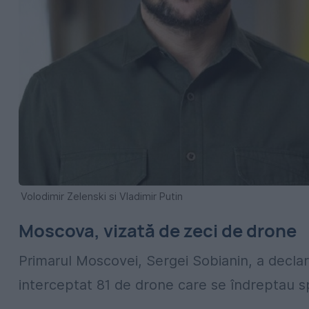
Volodimir Zelenski si Vladimir Putin
Moscova, vizată de zeci de drone
Primarul Moscovei,
Sergei Sobianin
, a decla
interceptat 81 de drone care se îndreptau sp