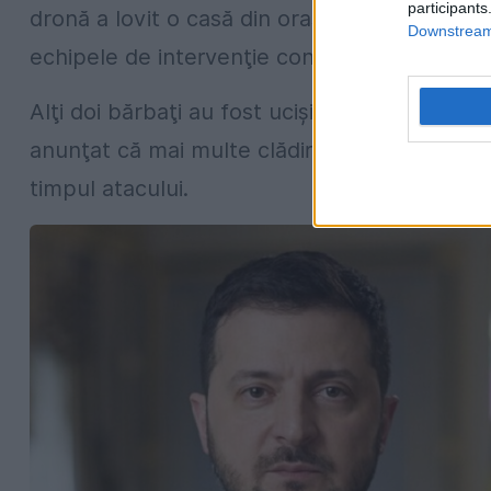
participants
dronă a lovit o casă din oraşul
Khimki
, aflat
Downstream 
echipele de intervenţie continuau căutările
Alţi doi bărbaţi au fost ucişi în satul Pogorelk
anunţat că mai multe clădiri rezidenţiale şi o
timpul atacului.