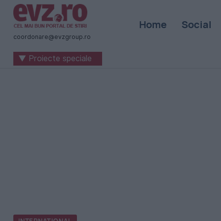
Știri
Home
Social
naționale
coordonare@evzgroup.ro
și
▼ Proiecte speciale
internaționale
|
România
-
Evenimentul
Zilei