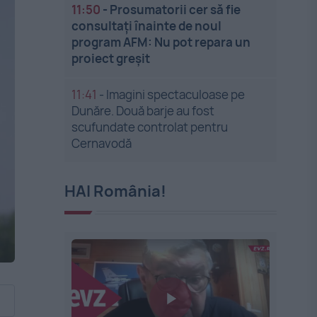
11:50
-
Prosumatorii cer să fie
consultați înainte de noul
program AFM: Nu pot repara un
proiect greșit
11:41
-
Imagini spectaculoase pe
Dunăre. Două barje au fost
scufundate controlat pentru
Cernavodă
HAI România!