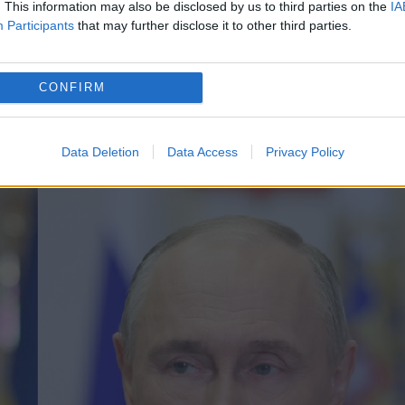
. This information may also be disclosed by us to third parties on the
IA
 la nord de capitala rusă. Potrivit acestuia,
Participants
that may further disclose it to other third parties.
 pentru o persoană dispărută sub dărâmături.
CONFIRM
i, din districtul Mitişci. Autorităţile regionale au
biective de infrastructură au fost avariate în
Data Deletion
Data Access
Privacy Policy