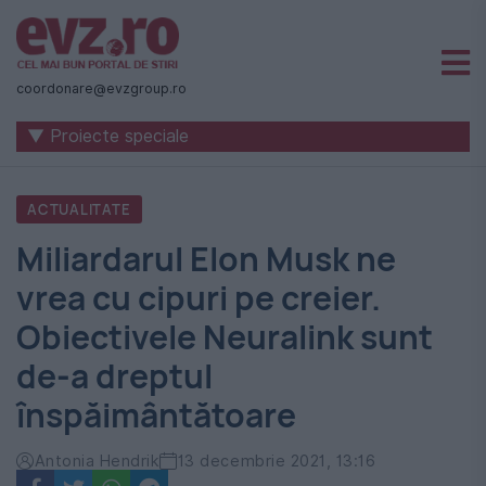
Știri
naționale
coordonare@evzgroup.ro
și
▼ Proiecte speciale
internaționale
|
ACTUALITATE
România
Miliardarul Elon Musk ne
-
vrea cu cipuri pe creier.
Evenimentul
Obiectivele Neuralink sunt
Zilei
de-a dreptul
înspăimântătoare
Antonia Hendrik
13 decembrie 2021, 13:16