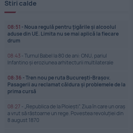
Stiri calde
08:51
-
Noua regulă pentru țigările și alcoolul
aduse din UE. Limita nu se mai aplică la fiecare
drum
08:43
-
Turnul Babel la 80 de ani: ONU, pariul
Infantino și eroziunea arhitecturii multilaterale
08:36
-
Tren nou pe ruta București-Brașov.
Pasagerii au reclamat căldura și problemele de la
prima cursă
08:27
-
„Republica de la Ploiești”. Ziua în care un oraș
a vrut să răstoarne un rege. Povestea revoluției din
8 august 1870