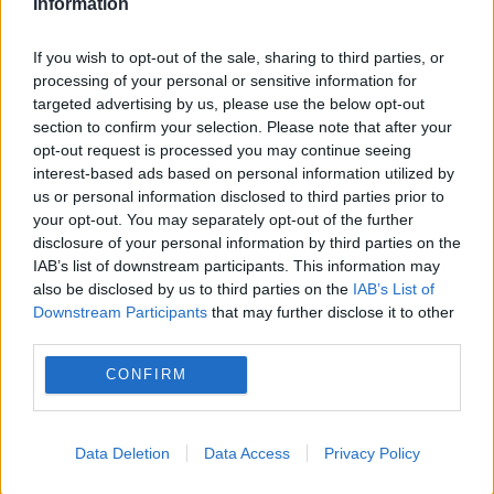
Information
SpaceX își publică primul raport financiar după
debutul istoric la bursă. Investitorii se
If you wish to opt-out of the sale, sharing to third parties, or
processing of your personal or sensitive information for
pregătesc pentru fluctuații majore
targeted advertising by us, please use the below opt-out
section to confirm your selection. Please note that after your
opt-out request is processed you may continue seeing
interest-based ads based on personal information utilized by
us or personal information disclosed to third parties prior to
your opt-out. You may separately opt-out of the further
disclosure of your personal information by third parties on the
IAB’s list of downstream participants. This information may
also be disclosed by us to third parties on the
IAB’s List of
Downstream Participants
that may further disclose it to other
third parties.
SOCIAL
CONFIRM
Cea mai bună legumă pentru creier și inimă.
De ce o recomandă nutriționiștii
Data Deletion
Data Access
Privacy Policy