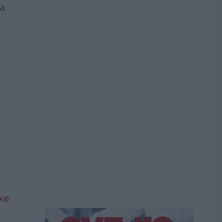
ca
axe