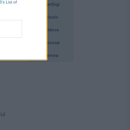
B’s List of
SmartDigi
t
Exclusiv
Moldova
Horoscop
Vremea
a
ui