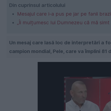
Din cuprinsul articolului
Mesajul care i-a pus pe jar pe fanii brazi
„Îi mulțumesc lui Dumnezeu că mă simt 
Un mesaj care lasă loc de interpretări a fo
campion mondial, Pele, care va împlini 81 