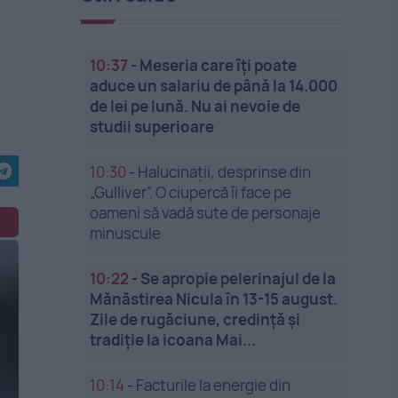
10:37
-
Meseria care îți poate
aduce un salariu de până la 14.000
de lei pe lună. Nu ai nevoie de
studii superioare
10:30
-
Halucinații, desprinse din
„Gulliver”. O ciupercă îi face pe
oameni să vadă sute de personaje
minuscule
10:22
-
Se apropie pelerinajul de la
Mănăstirea Nicula în 13-15 august.
Zile de rugăciune, credință și
tradiție la icoana Mai...
10:14
-
Facturile la energie din