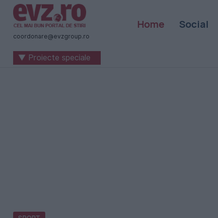
Știri
Home
Social
naționale
coordonare@evzgroup.ro
și
▼ Proiecte speciale
internaționale
|
România
-
Evenimentul
Zilei