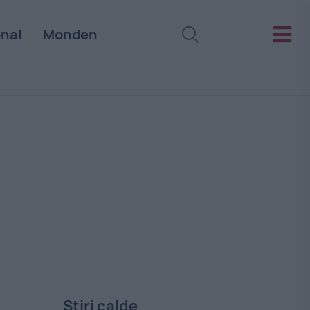
onal
Monden
Stiri calde