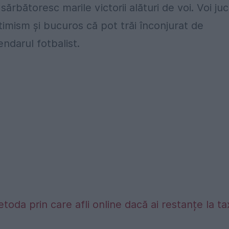
sărbătoresc marile victorii alături de voi. Voi ju
imism şi bucuros că pot trăi înconjurat de
endarul fotbalist.
etoda prin care afli online dacă ai restanțe la t