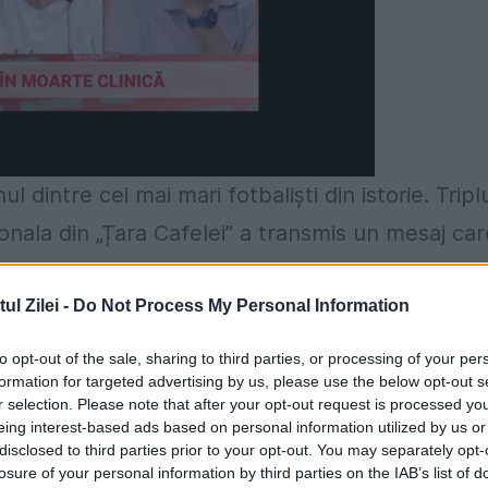
nul dintre cei mai mari fotbaliști din istorie. Tripl
ionala din „Țara Cafelei” a transmis un mesaj car
tter
.
l Zilei -
Do Not Process My Personal Information
 brazilianului
to opt-out of the sale, sharing to third parties, or processing of your per
ul pentru a sărbători împreună cu mine, pentru 
formation for targeted advertising by us, please use the below opt-out s
r selection. Please note that after your opt-out request is processed y
 de obiectiv”, a scris legendarul jucător pe
eing interest-based ads based on personal information utilized by us or
 mesajul este interpretabil, dar pare că brazilian
disclosed to third parties prior to your opt-out. You may separately opt-
losure of your personal information by third parties on the IAB’s list of