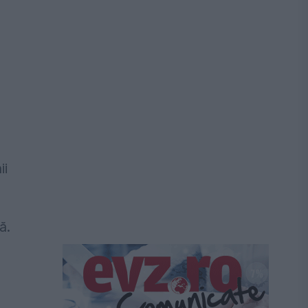
ii
ă.