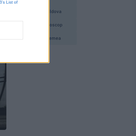
B’s List of
Moldova
Horoscop
Vremea