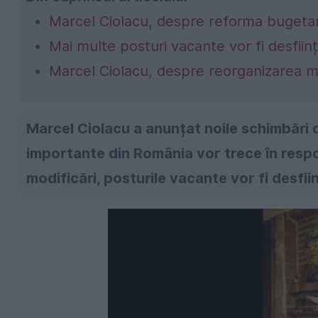
Marcel Ciolacu, despre reforma bugeta
Mai multe posturi vacante vor fi desfiin
Marcel Ciolacu, despre reorganizarea mi
Marcel Ciolacu a anunțat noile schimbări di
importante din România vor trece în respo
modificări, posturile vacante vor fi desfii