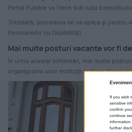
Pensii Publice va trece sub lupa Executivului
Totodată, procedura se va aplica și pentru A
Persoanelor cu Dizabilități.
Mai multe posturi vacante vor fi de
În urma acestei schimbări, mai multe posturi 
organigrama unor instituții publice dispar și
Evenimentu
If you wish 
sensitive in
confirm you
continue se
information 
further disc