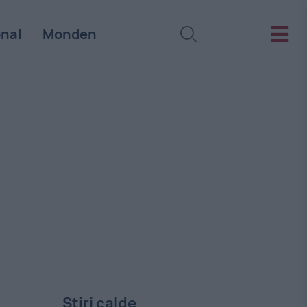
onal
Monden
Stiri calde