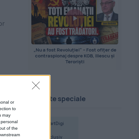
or
„Nu a fost Revoluție!” – Fost ofițer de
contraspionaj despre KGB, Iliescu și
Teroriști
Proiecte speciale
sonal or
ection to
ou may
 personal
SmartDigi
out of the
 downstream
Exclusiv