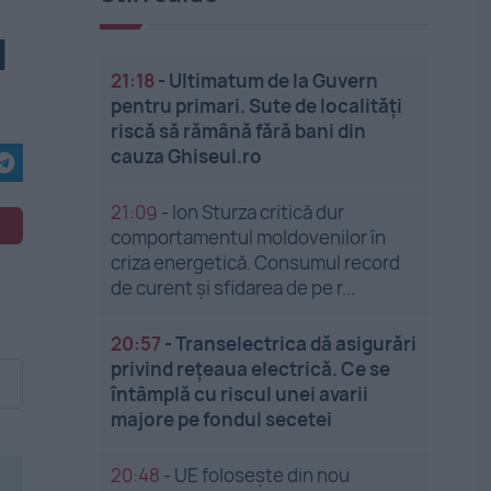
l
21:18
-
Ultimatum de la Guvern
pentru primari. Sute de localități
riscă să rămână fără bani din
cauza Ghiseul.ro
21:09
-
Ion Sturza critică dur
comportamentul moldovenilor în
criza energetică. Consumul record
de curent și sfidarea de pe r...
20:57
-
Transelectrica dă asigurări
privind rețeaua electrică. Ce se
întâmplă cu riscul unei avarii
majore pe fondul secetei
20:48
-
UE folosește din nou