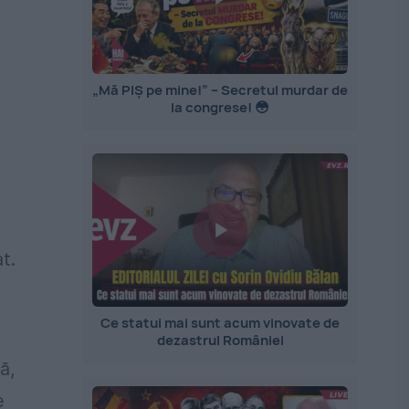
„Mă PIȘ pe mine!” – Secretul murdar de
la congrese! 😳
t.
Ce statui mai sunt acum vinovate de
dezastrul României
ă,
e