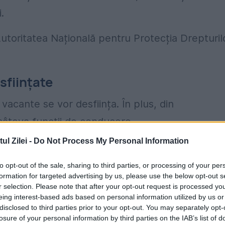
.
utoritatea Națională pentru Protecția Drepturil
sființate
vacante se vor desființa. În plus, din
 câteva funcții de conducere.
l Zilei -
Do Not Process My Personal Information
to opt-out of the sale, sharing to third parties, or processing of your per
formation for targeted advertising by us, please use the below opt-out s
r selection. Please note that after your opt-out request is processed y
eing interest-based ads based on personal information utilized by us or
disclosed to third parties prior to your opt-out. You may separately opt-
losure of your personal information by third parties on the IAB’s list of