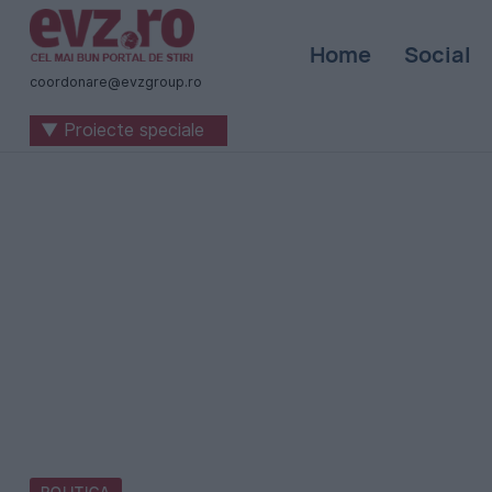
Știri
Home
Social
naționale
coordonare@evzgroup.ro
și
▼ Proiecte speciale
internaționale
|
România
-
Evenimentul
Zilei