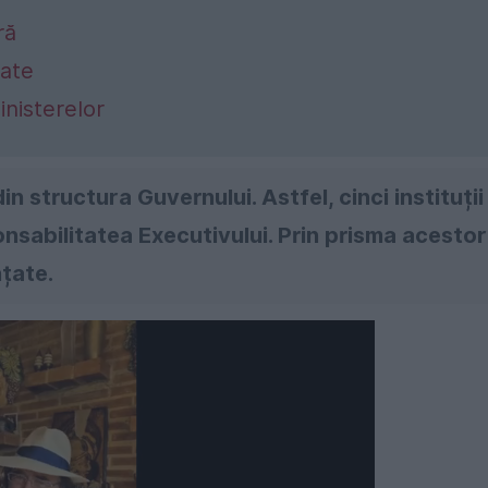
ră
țate
nisterelor
n structura Guvernului. Astfel, cinci instituții
nsabilitatea Executivului. Prin prisma acestor
nțate.