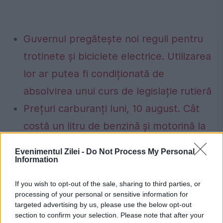
Guvernul pregătește noi reguli pentru
trotinete și biciclete electrice. Utilizarea
lor ar putea fi condiționată de
absolvirea unui curs de legislație rutieră
Prețuri carburanți luni, 10 august. Cât
costă un litru de benzină și motorină la
început de săptămână. Cele mai mici
Evenimentul Zilei -
Do Not Process My Personal
tarife din țară
Information
If you wish to opt-out of the sale, sharing to third parties, or
processing of your personal or sensitive information for
targeted advertising by us, please use the below opt-out
section to confirm your selection. Please note that after your
clasament
fifa
fotbal
mircea lucescu