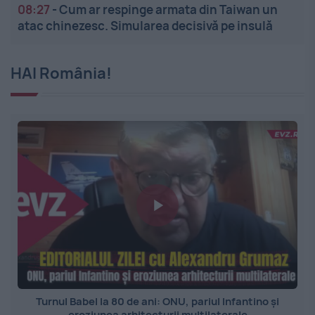
08:27
-
Cum ar respinge armata din Taiwan un
atac chinezesc. Simularea decisivă pe insulă
HAI România!
Turnul Babel la 80 de ani: ONU, pariul Infantino și
eroziunea arhitecturii multilaterale