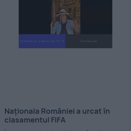
Următorul videoclip în 4
Anulează
Naționala României a urcat în
clasamentul FIFA