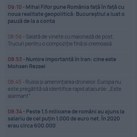
09:10
-
Mihai Fifor pune România față în față cu
noua realitate geopolitică: Bucureștiul a luat o
pauză de la a conta
08:59
-
Salată de vinete cu maioneză de post.
Trucuri pentru o compoziție fină și cremoasă
08:53
-
Numire importantă în Iran: cine este
Mohsen Rezaei
08:45
-
Rusia și amenințarea dronelor. Europa nu
este pregătită să identifice rapid atacurile: „Este
alarmant”
08:34
-
Peste 1,5 milioane de români au ajuns la
salariu de cel puțin 1.000 de euro net. În 2020
erau circa 600.000