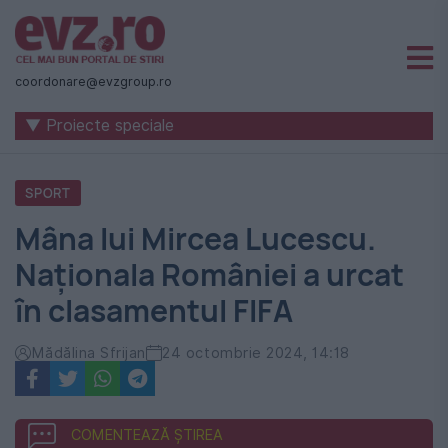
Știri
naționale
coordonare@evzgroup.ro
și
▼ Proiecte speciale
internaționale
|
SPORT
România
Mâna lui Mircea Lucescu.
-
Naționala României a urcat
Evenimentul
în clasamentul FIFA
Zilei
Mădălina Sfrijan
24 octombrie 2024, 14:18
COMENTEAZĂ ȘTIREA