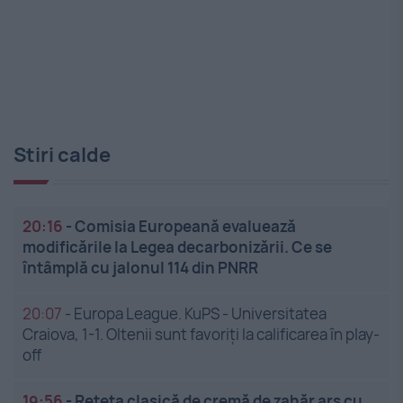
Stiri calde
20:16
-
Comisia Europeană evaluează
modificările la Legea decarbonizării. Ce se
întâmplă cu jalonul 114 din PNRR
20:07
-
Europa League. KuPS - Universitatea
Craiova, 1-1. Oltenii sunt favoriți la calificarea în play-
off
19:56
-
Rețeta clasică de cremă de zahăr ars cu