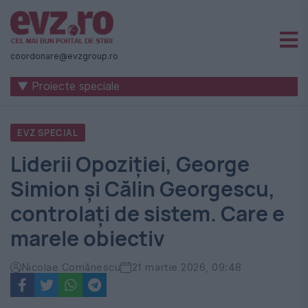
Știri
naționale
coordonare@evzgroup.ro
și
▼ Proiecte speciale
internaționale
|
EVZ SPECIAL
România
Liderii Opoziției, George
-
Simion și Călin Georgescu,
Evenimentul
controlați de sistem. Care e
Zilei
marele obiectiv
Nicolae Comănescu
21 martie 2026, 09:48