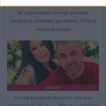
PSD cere activarea mecanismului european
de urgență pentru energie și susține
menținerea centralelor pe cărbune. Critici la
adresa lui Bolojan
MONDEN
O nouă amânare în dosarul în care este