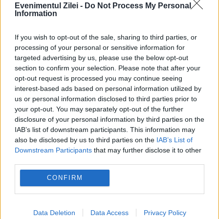
Evenimentul Zilei -
Do Not Process My Personal
Information
JUSTITIE
If you wish to opt-out of the sale, sharing to third parties, or
processing of your personal or sensitive information for
Dan Marian, audiat la DNA Iași în dosarul
targeted advertising by us, please use the below opt-out
section to confirm your selection. Please note that after your
Vanbet. Politicianul susține că are calitatea de
opt-out request is processed you may continue seeing
martor
interest-based ads based on personal information utilized by
us or personal information disclosed to third parties prior to
your opt-out. You may separately opt-out of the further
disclosure of your personal information by third parties on the
IAB’s list of downstream participants. This information may
also be disclosed by us to third parties on the
IAB’s List of
Downstream Participants
that may further disclose it to other
third parties.
CONFIRM
POLITICA
Data Deletion
Data Access
Privacy Policy