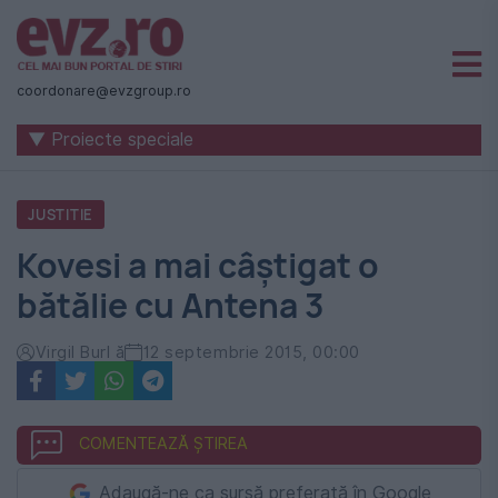
Știri
naționale
coordonare@evzgroup.ro
și
▼ Proiecte speciale
internaționale
|
JUSTITIE
România
Kovesi a mai câștigat o
-
bătălie cu Antena 3
Evenimentul
Zilei
Virgil Burl ă
12 septembrie 2015, 00:00
COMENTEAZĂ ȘTIREA
Adaugă-ne ca sursă preferată în Google