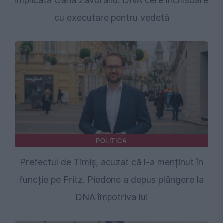
implicată Oana Zăvoranu. DNA cere închisoare
cu executare pentru vedetă
POLITICA
Prefectul de Timiș, acuzat că l-a menținut în
funcție pe Fritz. Piedone a depus plângere la
DNA împotriva lui