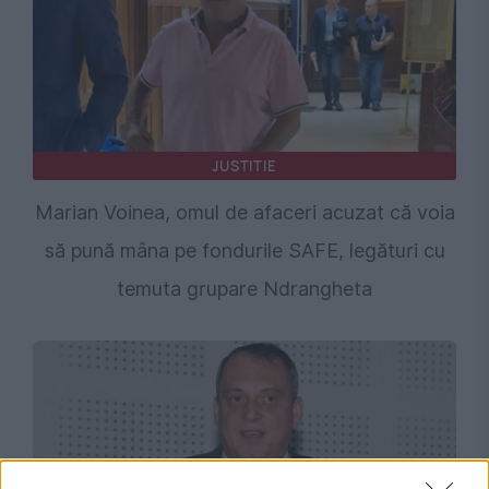
JUSTITIE
Marian Voinea, omul de afaceri acuzat că voia
să pună mâna pe fondurile SAFE, legături cu
temuta grupare Ndrangheta