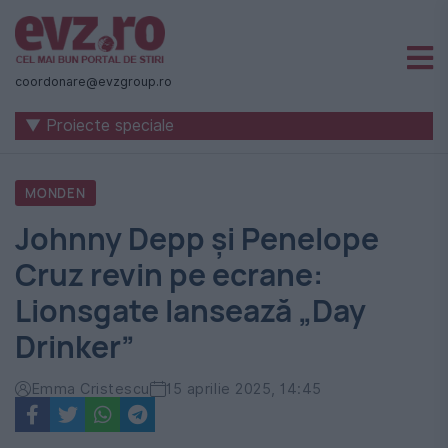
Știri
naționale
coordonare@evzgroup.ro
și
▼ Proiecte speciale
internaționale
|
MONDEN
România
Johnny Depp și Penelope
-
Cruz revin pe ecrane:
Evenimentul
Lionsgate lansează „Day
Zilei
Drinker”
Emma Cristescu
15 aprilie 2025, 14:45