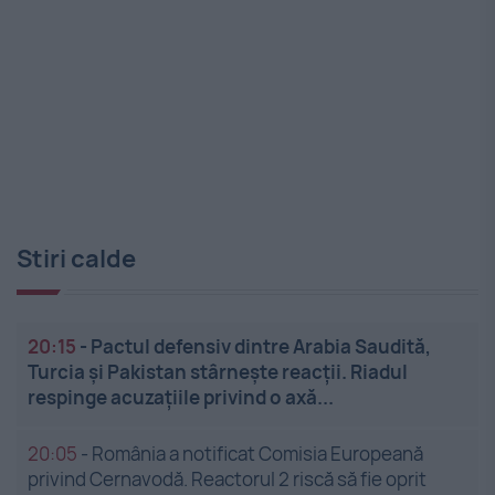
Stiri calde
20:15
-
Pactul defensiv dintre Arabia Saudită,
Turcia și Pakistan stârnește reacții. Riadul
respinge acuzațiile privind o axă...
20:05
-
România a notificat Comisia Europeană
privind Cernavodă. Reactorul 2 riscă să fie oprit