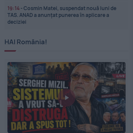
19:14
-
Cosmin Matei, suspendat nouă luni de
TAS. ANAD a anunțat punerea în aplicare a
deciziei
HAI România!