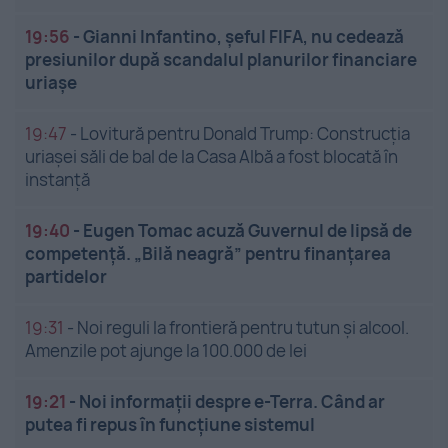
19:56
-
Gianni Infantino, șeful FIFA, nu cedează
presiunilor după scandalul planurilor financiare
uriașe
19:47
-
Lovitură pentru Donald Trump: Construcția
uriașei săli de bal de la Casa Albă a fost blocată în
instanță
19:40
-
Eugen Tomac acuză Guvernul de lipsă de
competență. „Bilă neagră” pentru finanțarea
partidelor
19:31
-
Noi reguli la frontieră pentru tutun și alcool.
Amenzile pot ajunge la 100.000 de lei
19:21
-
Noi informații despre e-Terra. Când ar
putea fi repus în funcțiune sistemul