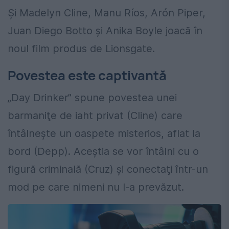
Și Madelyn Cline, Manu Ríos, Arón Piper,
Juan Diego Botto şi Anika Boyle joacă în
noul film produs de Lionsgate.
Povestea este captivantă
„Day Drinker” spune povestea unei
barmaniţe de iaht privat (Cline) care
întâlneşte un oaspete misterios, aflat la
bord (Depp). Aceştia se vor întâlni cu o
figură criminală (Cruz) şi conectaţi într-un
mod pe care nimeni nu l-a prevăzut.