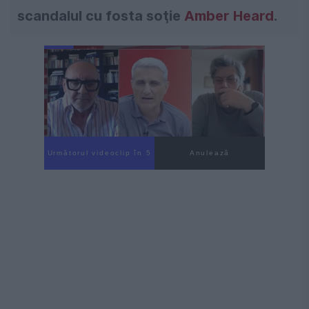
scandalul cu fosta soţie
Amber Heard
.
Următorul videoclip în 4
Anulează