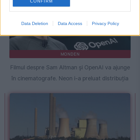
CONFIRM
Data Deletion
Data Access
Privacy Policy
MONDEN
Filmul despre Sam Altman și OpenAI va ajunge
în cinematografe. Neon i-a preluat distribuția