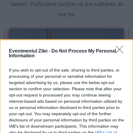
Vanbet. Politicianul susține că are calitatea de
martor
Evenimentul Zilei -
Do Not Process My Personal
Information
If you wish to opt-out of the sale, sharing to third parties, or
processing of your personal or sensitive information for
targeted advertising by us, please use the below opt-out
POLITICA
section to confirm your selection. Please note that after your
opt-out request is processed you may continue seeing
PSD cere activarea mecanismului european
interest-based ads based on personal information utilized by
us or personal information disclosed to third parties prior to
de urgență pentru energie și susține
your opt-out. You may separately opt-out of the further
disclosure of your personal information by third parties on the
menținerea centralelor pe cărbune. Critici la
IAB’s list of downstream participants. This information may
adresa lui Bolojan
also be disclosed by us to third parties on the
IAB’s List of