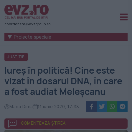
Știri
naționale
coordonare@evzgroup.ro
și
▼ Proiecte speciale
internaționale
|
JUSTITIE
România
Iureș în politică! Cine este
-
vizat în dosarul DNA, în care
Evenimentul
a fost audiat Meleșcanu
Zilei
Maria Dima
11 iunie 2020, 17:33
COMENTEAZĂ ȘTIREA