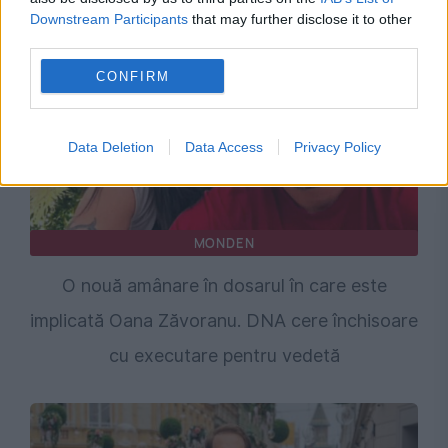
Downstream Participants
that may further disclose it to other
third parties.
CONFIRM
Data Deletion
Data Access
Privacy Policy
MONDEN
O nouă amânare în dosarul în care este
implicată Oana Zăvoranu. DNA cere închisoare
cu executare pentru vedetă