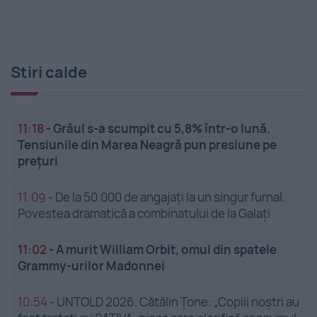
Stiri calde
11:18
-
Grâul s-a scumpit cu 5,8% într-o lună.
Tensiunile din Marea Neagră pun presiune pe
prețuri
11:09
-
De la 50.000 de angajați la un singur furnal.
Povestea dramatică a combinatului de la Galați
11:02
-
A murit William Orbit, omul din spatele
Grammy-urilor Madonnei
10:54
-
UNTOLD 2026. Cătălin Țone: „Copiii noștri au