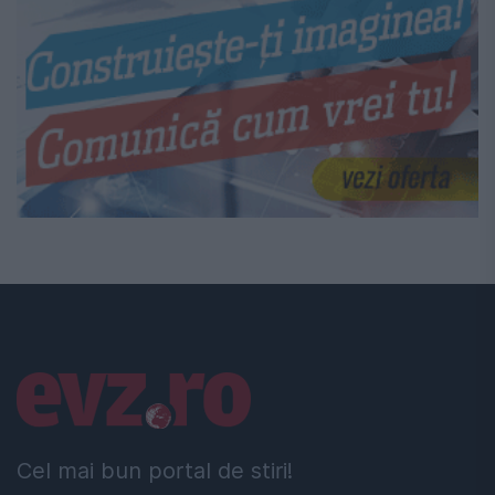
Linkuri utile
Cel mai bun portal de stiri!