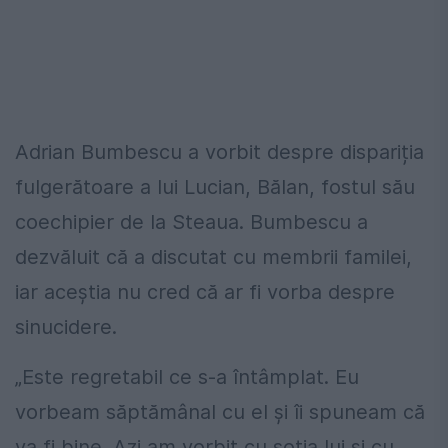
Adrian Bumbescu a vorbit despre dispariția
fulgerătoare a lui Lucian, Bălan, fostul său
coechipier de la Steaua. Bumbescu a
dezvăluit că a discutat cu membrii familei,
iar aceștia nu cred că ar fi vorba despre
sinucidere.
„Este regretabil ce s-a întâmplat. Eu
vorbeam săptămânal cu el și îi spuneam că
va fi bine. Azi am vorbit cu soția lui și cu