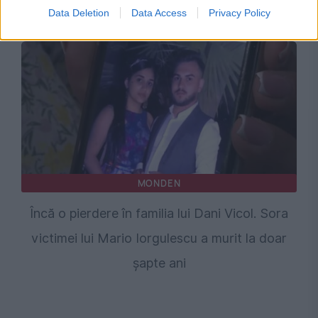
faliment
Data Deletion
Data Access
Privacy Policy
MONDEN
Încă o pierdere în familia lui Dani Vicol. Sora
victimei lui Mario Iorgulescu a murit la doar
șapte ani