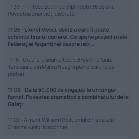
11:33
-
Prințesa Beatrice împlinește 38 de ani.
Povestea unei vieți discrete
11:26
-
Lionel Messi, decizia care îi poate
schimba finalul carierei. Ce spune președintele
Federației Argentinei despre retr...
11:18
-
Grâul s-a scumpit cu 5,8% într-o lună.
Tensiunile din Marea Neagră pun presiune pe
prețuri
11:09
-
De la 50.000 de angajați la un singur
furnal. Povestea dramatică a combinatului de la
Galați
11:02
-
A murit William Orbit, omul din spatele
Grammy-urilor Madonnei