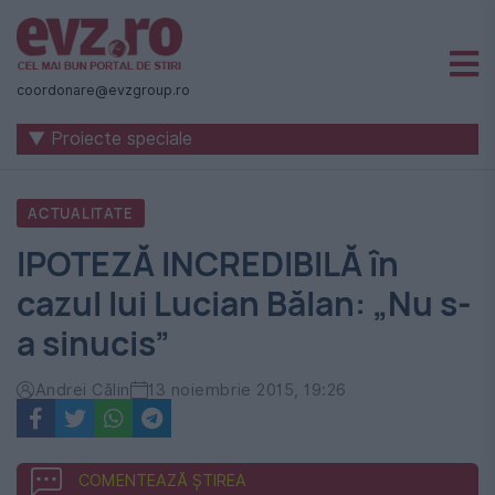
Știri
naționale
coordonare@evzgroup.ro
și
▼ Proiecte speciale
internaționale
|
ACTUALITATE
România
IPOTEZĂ INCREDIBILĂ în
-
cazul lui Lucian Bălan: „Nu s-
Evenimentul
a sinucis”
Zilei
Andrei Călin
13 noiembrie 2015, 19:26
COMENTEAZĂ ȘTIREA