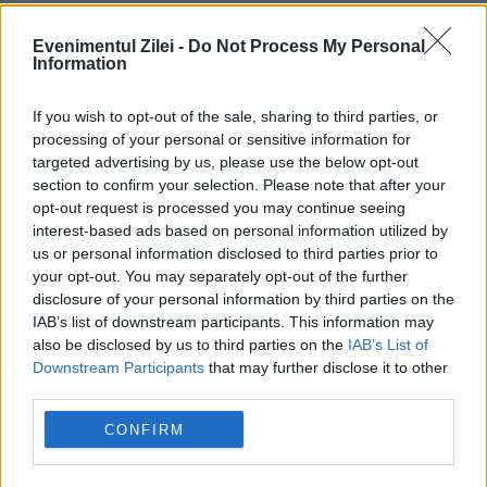
Vârstnicii care iau de la cinci medicamente în
Evenimentul Zilei -
Do Not Process My Personal
Information
sus pe zi, risc mai mare de moarte prematură
If you wish to opt-out of the sale, sharing to third parties, or
processing of your personal or sensitive information for
targeted advertising by us, please use the below opt-out
section to confirm your selection. Please note that after your
opt-out request is processed you may continue seeing
interest-based ads based on personal information utilized by
us or personal information disclosed to third parties prior to
your opt-out. You may separately opt-out of the further
disclosure of your personal information by third parties on the
IAB’s list of downstream participants. This information may
INTERNATIONAL
also be disclosed by us to third parties on the
IAB’s List of
Downstream Participants
that may further disclose it to other
Dosarul morții lui Liubovi Babuțchi din
third parties.
Republica Moldova, suspendat. Firma
CONFIRM
administrată de Dr. Serebrova a intrat în